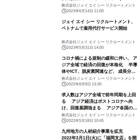
株式会社ジェイ エイ シー リクルートメント
2023年6月14日 11:00
ジェイ エイ シー リクルートメント、
ベトナムで雇用代行サービス開始
株式会社ジェイ エイ シー リクルートメント
2023年5月31日 14:00
コロナ禍による規制の緩和に伴い、 ア
ジア全域で経済の回復が本格化 半導
体やICT、脱炭素関連など、 成長分野
の転職マーケットは売り手市場に ア
株式会社ジェイ エイ シー リクルートメント
ジア各国のホワイトカラー人材紹介市
2022年8月9日 13:30
場の動向 2022年4月～6月
求人数はアジア全域で前年同期を上回
る アジア経済はポストコロナへ向
け、回復基調強まる アジア各国のホ
ワイトカラー人材紹介市場の動向
株式会社ジェイ エイ シー リクルートメント
2022年1月～3月
2022年5月18日 10:45
九州地方の人材紹介事業を拡充
2022年3月1日(火)に「福岡支店」を開