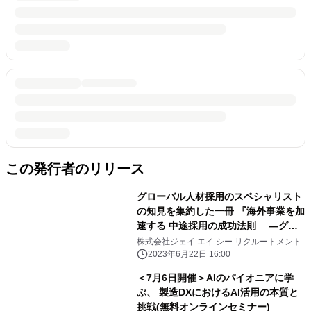
この発行者のリリース
グローバル人材採用のスペシャリスト
の知見を集約した一冊 『海外事業を加
速する 中途採用の成功法則 ―グロ
ーバルビジネスを勝ち抜く人材のロジ
株式会社ジェイ エイ シー リクルートメント
スティクス―』が 2023年6月28日(水)
2023年6月22日 16:00
発売
＜7月6日開催＞AIのパイオニアに学
ぶ、 製造DXにおけるAI活用の本質と
挑戦(無料オンラインセミナー)