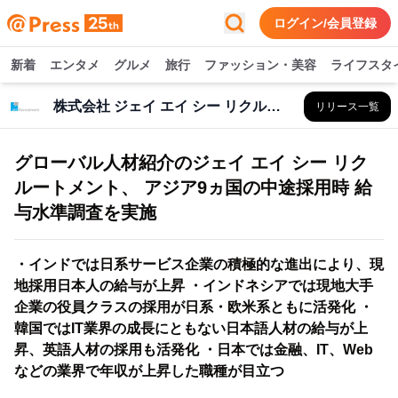
ログイン/会員登録
新着
エンタメ
グルメ
旅行
ファッション・美容
ライフスタ
株式会社 ジェイ エイ シー リクルートメント
リリース一覧
グローバル人材紹介のジェイ エイ シー リク
ルートメント、 アジア9ヵ国の中途採用時 給
与水準調査を実施
・インドでは日系サービス企業の積極的な進出により、現
地採用日本人の給与が上昇 ・インドネシアでは現地大手
企業の役員クラスの採用が日系・欧米系ともに活発化 ・
韓国ではIT業界の成長にともない日本語人材の給与が上
昇、英語人材の採用も活発化 ・日本では金融、IT、Web
などの業界で年収が上昇した職種が目立つ