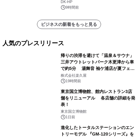
DK-HP
9時間前
ビジネスの新着をもっと見る
人気のプレスリリース
帰りの渋滞を避けて「温泉＆サウナ」
三井アウトレットパーク木更津から車
で約5分 湯舞音 袖ケ浦店が夏フェア
1
メニューを提供
株式会社楽久屋
19時間前
東京国立博物館、館内レストラン3店
舗をリニューアル 各店舗の詳細を発
表！
2
東京国立博物館
1日前
進化したトータルステーションのエン
トリーモデル 『GM-120シリーズ』を