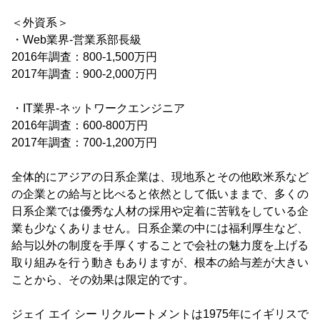
＜外資系＞
・Web業界-営業系部長級
2016年調査：800-1,500万円
2017年調査：900-2,000万円
・IT業界-ネットワークエンジニア
2016年調査：600-800万円
2017年調査：700-1,200万円
全体的にアジアの日系企業は、現地系とその他欧米系など
の企業との給与と比べると依然として低いままで、多くの
日系企業では優秀な人材の採用や定着に苦戦をしている企
業も少なくありません。日系企業の中には福利厚生など、
給与以外の制度を手厚くすることで会社の魅力度を上げる
取り組みを行う動きもありますが、根本の給与差が大きい
ことから、その効果は限定的です。
ジェイ エイ シー リクルートメントは1975年にイギリスで