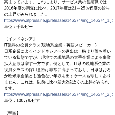
高まっています。これにより、サービス業の営業職では
2016年度の調査に比べ、2017年度は21～25％程度の給与
の上昇がみられました。
https://www.atpress.ne.jp/releases/146574/img_146574_1.jp
単位：千ルピー
【インドネシア】
IT業界の役員クラス(現地系企業・英語スピーカー)
日系企業によるインドネシアへの進出は一時より落ち着い
ている状態ですが、現地での現地系の大手企業による事業
拡大意欲は増す一方です。例として、IT系の現地系企業の
役員クラスの採用意欲は非常に高まっており、日系はおろ
か欧米系企業とも遜色ない年収を出すケースも珍しくあり
ません。これは、以前に比べ最大2倍近くの上昇がみられ
ます。
https://www.atpress.ne.jp/releases/146574/img_146574_2.jp
単位：100万ルピア
【韓国】