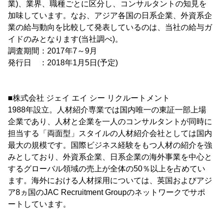
業)、業界、職種ごとに区分し、コンサルタントの知見を
加味しています。なお、アジア各国の日系企業、外資系企
業の給与動向を比較して発表しているのは、当社の給与ガ
イドのみとなります(当社調べ)。
調査期間：2017年7～9月
発行日 ：2018年1月5日(予定)
■株式会社 ジェイ エイ シー リクルートメント
1988年設立。人材紹介専業では国内唯一の東証一部上場
企業であり、人材と企業を一人のコンサルタントが同時に
担当する「両面型」スタイルの人材紹介会社としては国内
最大の規模です。国際ビジネス経験をもつ人材の紹介を強
みとしており、外資系企業、日系企業の海外事業を中心と
するグローバル領域の売上が全体の50％以上を占めてい
ます。海外における人材採用については、英国およびアジ
ア8ヵ国のJAC Recruitment Groupのネットワークでサポ
ートしています。