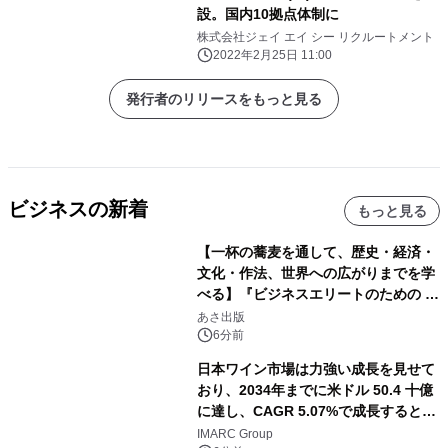
設。国内10拠点体制に
株式会社ジェイ エイ シー リクルートメント
2022年2月25日 11:00
発行者のリリースをもっと見る
ビジネスの新着
もっと見る
【一杯の蕎麦を通して、歴史・経済・
文化・作法、世界への広がりまでを学
べる】『ビジネスエリートのための 教
養としての蕎麦』2026年8月25日
あさ出版
（火）発売
6分前
日本ワイン市場は力強い成長を見せて
おり、2034年までに米ドル 50.4 十億
に達し、CAGR 5.07%で成長すると予
測
IMARC Group