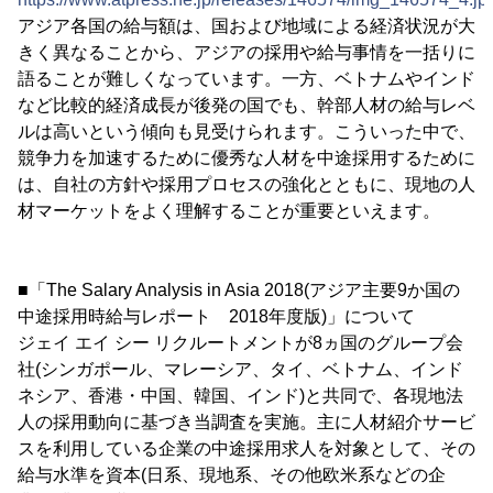
アジア各国の給与額は、国および地域による経済状況が大
きく異なることから、アジアの採用や給与事情を一括りに
語ることが難しくなっています。一方、ベトナムやインド
など比較的経済成長が後発の国でも、幹部人材の給与レベ
ルは高いという傾向も見受けられます。こういった中で、
競争力を加速するために優秀な人材を中途採用するために
は、自社の方針や採用プロセスの強化とともに、現地の人
材マーケットをよく理解することが重要といえます。
■「The Salary Analysis in Asia 2018(アジア主要9か国の
中途採用時給与レポート 2018年度版)」について
ジェイ エイ シー リクルートメントが8ヵ国のグループ会
社(シンガポール、マレーシア、タイ、ベトナム、インド
ネシア、香港・中国、韓国、インド)と共同で、各現地法
人の採用動向に基づき当調査を実施。主に人材紹介サービ
スを利用している企業の中途採用求人を対象として、その
給与水準を資本(日系、現地系、その他欧米系などの企