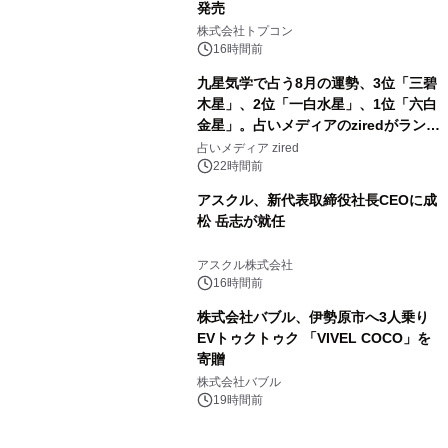
発売
3
株式会社トプコン
16時間前
九星気学で占う8月の運勢、3位「三碧
木星」、2位「一白水星」、1位「六白
金星」。占いメディアのziredがランキ
4
ングを発表
占いメディア zired
22時間前
アスクル、新代表取締役社長CEOに成
松 岳志が就任
5
アスクル株式会社
16時間前
株式会社バブル、伊勢原市へ3人乗り
EVトゥクトゥク 「VIVEL COCO」を
寄贈
6
株式会社バブル
19時間前