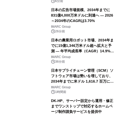
6分前
日本の広告市場規模、2034年までに
831億4,000万米ドルに到達へ ― 2026
～2034年のCAGRは3.70%
IMARC Group
26分前
日本の農業用ロボット市場、2034年ま
でに15億1,346万米ドル超へ拡大と予
測 ― 年平均成長率（CAGR）14.9%を
記録
IMARC Group
36分前
日本サプライチェーン管理（SCM）ソ
フトウェア市場は勢いを増しており、
2034年までに米ドル 1,616.7 百万に達
し、CAGR 3.42%で成長すると予測
IMARC Group
1時間前
DK-HP、サーバー設定から運用・修正
までワンストップで対応するホームペ
ージ制作請負サービスを提供中