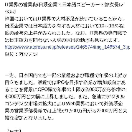
IT業界の営業職(日系企業・日本語スピーカー・部次長レ
ベル)
韓国においてはIT業界で人材不足が続いていることから、
日系企業では日本語力を有する人材において10～13％程
度の給与の上昇がみられました。なお、IT業界の専門職で
は日本語力を問わない人材の採用の動きも見られます。
https://www.atpress.ne.jp/releases/146574/img_146574_3.jp
単位：万ウォン
一方、日本国内でも一部の業種および職種で年収の上昇が
目立ちました。最近ではIPOを目指す企業が増加傾向にあ
ることを背景にCFO職で年収の上限が2,000万から倍増の
4,000万円と大幅に上昇しました。また、急速にデジタル
コンテンツ市場の拡大によりWeb業界において外資系企
業の営業系部長職では上限が1,500万円から2,000万円と大
幅な増加となりました。
【日本】