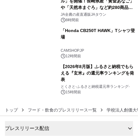
ル」を開催！長崎県産「黄金あなご」
や「天然本まぐろ」など約280商品を
4
販売！～毎月１０日の定例企画～
JA全農の産直通販JAタウン
8時間前
「Honda CB250T HAWK」Tシャツ登
場
5
CAMSHOP.JP
12時間前
【2026年8月版】ふるさと納税でもら
える『玄米』の還元率ランキングを発
表
6
とくさと-ふるさと納税還元率ランキング-
15時間前
トップ
フード・飲食のプレスリリース一覧
学校法人創価大
プレスリリース配信