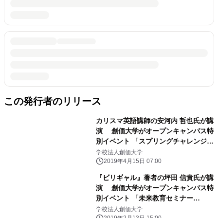
この発行者のリリース
カリスマ英語講師の安河内 哲也氏が講
演 創価大学がオープンキャンパス特
別イベント 「スプリングチャレンジセ
ミナー」を5月4日(土・祝)開催
学校法人創価大学
2019年4月15日 07:00
『ビリギャル』著者の坪田 信貴氏が講
演 創価大学がオープンキャンパス特
別イベント 「未来教育セミナー
2019」を3月21日(木・祝)に開催！
学校法人創価大学
2019年2月13日 15:00