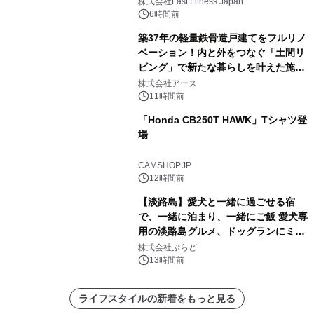
株式会社Fast Fitness Japan
6時間前
築37年の軽量鉄骨造戸建てをフルリノ
ベーション！内と外をつなぐ「土間リ
ビング」で新たな暮らしを叶えた施工
事例を株式会社アースが公開
株式会社アース
11時間前
「Honda CB250T HAWK」Tシャツ登
場
CAMSHOP.JP
12時間前
【淡路島】愛犬と一緒に過ごせる宿
で、一緒に泊まり、一緒にご飯 愛犬専
用の淡路島グルメ、ドッグランにミニ
プール グランピングとトレーラーハウ
株式会社ぷらど
スの2施設で
13時間前
ライフスタイルの新着をもっと見る