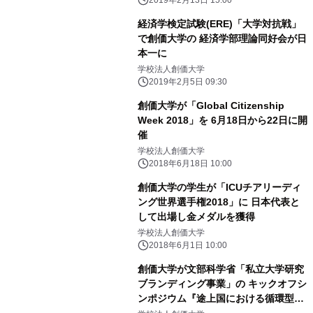
経済学検定試験(ERE)「大学対抗戦」
で創価大学の 経済学部理論同好会が日
本一に
学校法人創価大学
2019年2月5日 09:30
創価大学が「Global Citizenship
Week 2018」を 6月18日から22日に開
催
学校法人創価大学
2018年6月18日 10:00
創価大学の学生が「ICUチアリーディ
ング世界選手権2018」に 日本代表と
して出場し金メダルを獲得
学校法人創価大学
2018年6月1日 10:00
創価大学が文部科学省「私立大学研究
ブランディング事業」の キックオフシ
ンポジウム『途上国における循環型社
会の形成』を 5月12日に開催