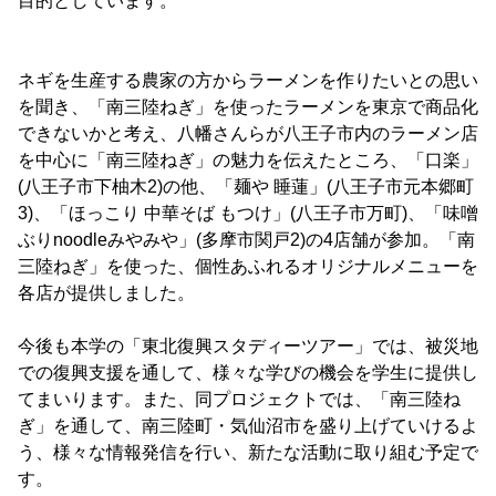
目的としています。
ネギを生産する農家の方からラーメンを作りたいとの思い
を聞き、「南三陸ねぎ」を使ったラーメンを東京で商品化
できないかと考え、八幡さんらが八王子市内のラーメン店
を中心に「南三陸ねぎ」の魅力を伝えたところ、「口楽」
(八王子市下柚木2)の他、「麺や 睡蓮」(八王子市元本郷町
3)、「ほっこり 中華そば もつけ」(八王子市万町)、「味噌
ぶりnoodleみやみや」(多摩市関戸2)の4店舗が参加。「南
三陸ねぎ」を使った、個性あふれるオリジナルメニューを
各店が提供しました。
今後も本学の「東北復興スタディーツアー」では、被災地
での復興支援を通して、様々な学びの機会を学生に提供し
てまいります。また、同プロジェクトでは、「南三陸ね
ぎ」を通して、南三陸町・気仙沼市を盛り上げていけるよ
う、様々な情報発信を行い、新たな活動に取り組む予定で
す。