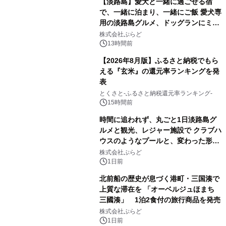
【淡路島】愛犬と一緒に過ごせる宿
で、一緒に泊まり、一緒にご飯 愛犬専
用の淡路島グルメ、ドッグランにミニ
プール グランピングとトレーラーハウ
株式会社ぷらど
スの2施設で
13時間前
【2026年8月版】ふるさと納税でもら
える『玄米』の還元率ランキングを発
表
とくさと-ふるさと納税還元率ランキング-
15時間前
時間に追われず、丸ごと1日淡路島グ
ルメと観光、レジャー施設で クラブハ
ウスのようなプールと、変わった形の
サウナも 「THE BOXY AWAJI」のお
株式会社ぷらど
得な素泊まり連泊プランで
1日前
北前船の歴史が息づく港町・三国湊で
上質な滞在を 「オーベルジュほまち
三國湊」 1泊2食付の旅行商品を発売
株式会社ぷらど
1日前