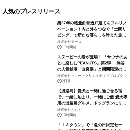
人気のプレスリリース
築37年の軽量鉄骨造戸建てをフルリノ
ベーション！内と外をつなぐ「土間リ
ビング」で新たな暮らしを叶えた施工
1
事例を株式会社アースが公開
株式会社アース
11時間前
スヌーピーの湯が登場！ 「サウナのあ
とに楽しむPEANUTS」第2弾 渋谷
の人気銭湯「改良湯」と期間限定のコ
2
ラボレーション サウナイキタイコラ
株式会社ソニー・クリエイティブプロダクツ
ボグッズも発売決定！
2日前
【淡路島】愛犬と一緒に過ごせる宿
で、一緒に泊まり、一緒にご飯 愛犬専
用の淡路島グルメ、ドッグランにミニ
3
プール グランピングとトレーラーハウ
株式会社ぷらど
スの2施設で
13時間前
「ＪＡタウン」で「魚の日限定セー