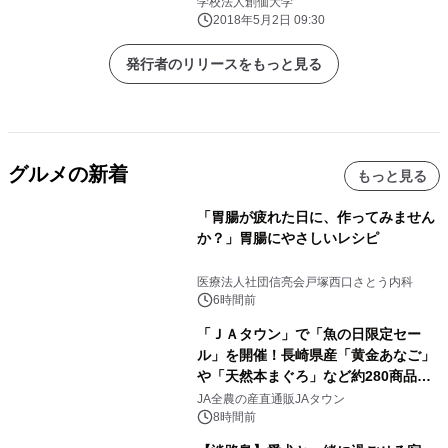
学校法人創価大学
2018年5月2日 09:30
発行者のリリースをもっと見る
グルメの新着
もっと見る
「胃腸が疲れた日に、作ってみません
か？」胃腸にやさしいレシピ
医療法人社団信亮会戸塚西口さとう内科
6時間前
「ＪＡタウン」で「魚の日限定セー
ル」を開催！長崎県産「黄金あなご」
や「天然本まぐろ」など約280商品を
販売！～毎月１０日の定例企画～
JA全農の産直通販JAタウン
8時間前