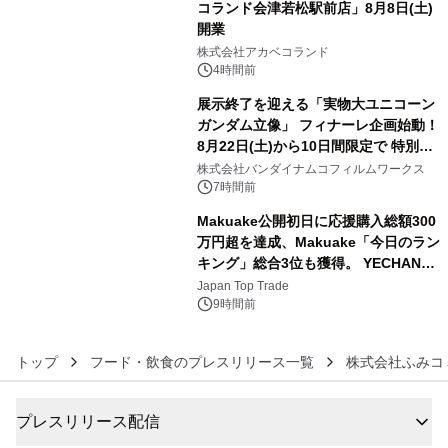
コランド会津若松駅前店」8月8日(土)
開業
4
株式会社アカベコランド
4時間前
展示終了を迎える「実物大ユニコーン
ガンダム立像」 フィナーレ企画始動！
8月22日(土)から10日間限定で 特別映
5
像『UNICORN GUNDAM Statue ―
株式会社バンダイナムコフィルムワークス
BEYOND POSSIBILITY ―』を上映！
7時間前
Makuake公開初日に応援購入総額300
万円超を達成、Makuake「今日のラン
キング」総合3位も獲得。 YECHAN音
6
浴シンギングボウル第2弾の大型サイ
Japan Top Trade
ズ（XL・2XL・3XL）を先行販売中
9時間前
トップ
フード・飲食のプレスリリース一覧
株式会社ふみコ
プレスリリース配信