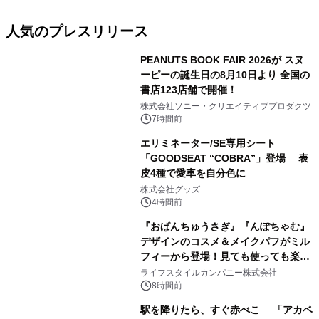
人気のプレスリリース
PEANUTS BOOK FAIR 2026が スヌ
ーピーの誕生日の8月10日より 全国の
書店123店舗で開催！
1
株式会社ソニー・クリエイティブプロダクツ
7時間前
エリミネーター/SE専用シート
「GOODSEAT “COBRA”」登場 表
皮4種で愛車を自分色に
2
株式会社グッズ
4時間前
『おぱんちゅうさぎ』『んぽちゃむ』
デザインのコスメ＆メイクパフがミル
フィーから登場！見ても使っても楽し
3
い、ポップでキュートなコレクショ
ライフスタイルカンパニー株式会社
ン。
8時間前
駅を降りたら、すぐ赤べこ 「アカベ