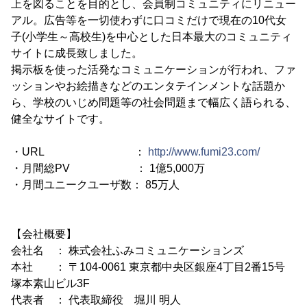
上を図ることを目的とし、会員制コミュニティにリニュー
アル。広告等を一切使わずに口コミだけで現在の10代女
子(小学生～高校生)を中心とした日本最大のコミュニティ
サイトに成長致しました。
掲示板を使った活発なコミュニケーションが行われ、ファ
ッションやお絵描きなどのエンタテインメントな話題か
ら、学校のいじめ問題等の社会問題まで幅広く語られる、
健全なサイトです。
・URL ：
http://www.fumi23.com/
・月間総PV ： 1億5,000万
・月間ユニークユーザ数： 85万人
【会社概要】
会社名 ： 株式会社ふみコミュニケーションズ
本社 ： 〒104-0061 東京都中央区銀座4丁目2番15号
塚本素山ビル3F
代表者 ： 代表取締役 堀川 明人