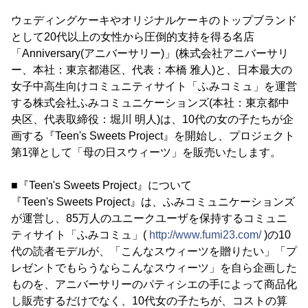
ウェディングケーキやオリジナルケーキのトップブランド
として20代以上の女性から圧倒的支持を得る名店
「Anniversary(アニバーサリー)」(株式会社アニバーサリ
ー、本社：東京都港区、代表：本橋 雅人)と、日本最大の
女子中高生向けコミュニティサイト「ふみコミュ」を運営
する株式会社ふみコミュニケーションズ(本社：東京都中
央区、代表取締役：堀川 明人)は、10代の女の子たちが企
画する『Teen's Sweets Project』を開始し、プロジェクト
第1弾として「母の日スウィーツ」を販売いたします。
■『Teen's Sweets Project』について
『Teen's Sweets Project』は、ふみコミュニケーションズ
が運営し、85万人のユニークユーザを保持するコミュニ
ティサイト「ふみコミュ」(
http://www.fumi23.com/
)の10
代の読者モデルが、「こんなスウィーツを贈りたい」「プ
レゼントでもらうならこんなスウィーツ」を自ら企画した
ものを、アニバーサリーのパティシエの手によって商品化
し販売するだけでなく、10代女の子たちが、コストの算