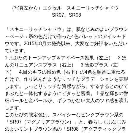
（写真左から）エクセル スキニーリッチシャドウ
SR07、SR08
「スキニーリッチシャドウ」は、肌なじみのよいブラウン
～ベージュ系の色だけで作った4色パレットのアイシャド
ウです。2015年8月の発売以来、大変なご好評をいただい
ています。
1.まぶたのトーンアップ＆アイベース効果（左上） 2.ほ
んのりニュアンスプラス（右上） 3.陰影プラス（左
下） 4.目のキワの締め色（右下）の4色を順番に重ねる
だけで、作り込んだようなリッチなグラデーションを実現
します。しっとりリッチな質感ながら、するするとのびて
まぶたと一体化するようにピタッと密着。上品な輝きの微
細パールと金パールが、ギラつかない大人のツヤ感を演出
します。
このたびの限定色は、スパイシーなピンクブラウン系の
「SR07（マグノリアブラウン）」と、春らしく肌なじみ
のよいミントブラウン系の「SR08（アクアティックブラ