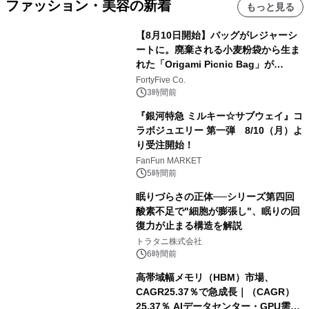
ファッション・美容の新着
もっと見る
【8月10日開始】バッグがレジャーシ
ートに。廃棄される小麦粉袋から生ま
れた「Origami Picnic Bag」が
Makuakeに登場
FortyFive Co.
3時間前
『銀河特急 ミルキー☆サブウェイ』コ
ラボジュエリー 第一弾 8/10（月）よ
り受注開始！
FanFun MARKET
5時間前
眠りづらさの正体──シリーズ第四回
酸素不足で"細胞が膨張し"、眠りの回
復力が止まる構造を解説
トラタニ株式会社
6時間前
高帯域幅メモリ（HBM）市場、
CAGR25.37％で急成長｜（CAGR）
25.37％ AIデータセンター・GPU需要