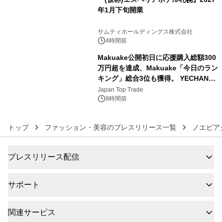
年1月下旬開業
5
サムティホールディングス株式会社
4時間前
Makuake公開初日に応援購入総額300
万円超を達成、Makuake「今日のラン
キング」総合3位も獲得。 YECHAN音
6
浴シンギングボウル第2弾の大型サイ
Japan Top Trade
ズ（XL・2XL・3XL）を先行販売中
8時間前
トップ
ファッション・美容のプレスリリース一覧
ノエビア
プレスリリース配信
サポート
関連サービス