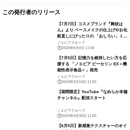
この発行者のリリース
【7月7日】コスメブランド『舞妓は
ん』より ベースメイクの仕上げやお化
粧直しにぴったりの 「おしろい」ミニ
サイズを限定発売
ノエビアグループ
2020年6月4日 11:00
【7月5日】記憶力を維持したい方を応
援する 「ノエビア ピーセリン EX＜機
能性表示食品＞」発売
ノエビアグループ
2020年5月19日 11:00
【期間限定】YouTube『なめらか本舗
チャンネル』配信スタート
ノエビアグループ
2020年4月30日 11:00
【6月5日】新感覚テクスチャーのオイ