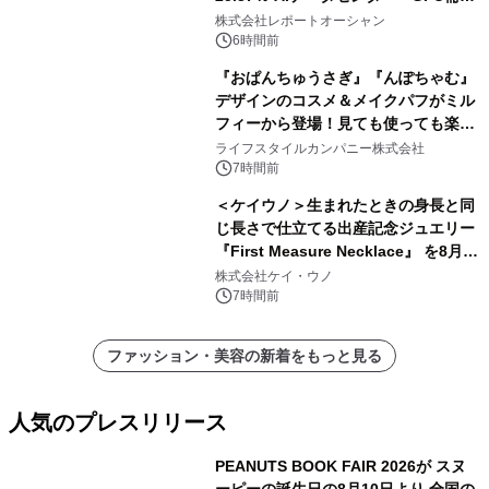
拡大が2035年の市場成長を牽引
株式会社レポートオーシャン
6時間前
『おぱんちゅうさぎ』『んぽちゃむ』
デザインのコスメ＆メイクパフがミル
フィーから登場！見ても使っても楽し
い、ポップでキュートなコレクショ
ライフスタイルカンパニー株式会社
ン。
7時間前
＜ケイウノ＞生まれたときの身長と同
じ長さで仕立てる出産記念ジュエリー
『First Measure Necklace』 を8月14
日(金)に発売
株式会社ケイ・ウノ
7時間前
ファッション・美容の新着をもっと見る
人気のプレスリリース
PEANUTS BOOK FAIR 2026が スヌ
ーピーの誕生日の8月10日より 全国の