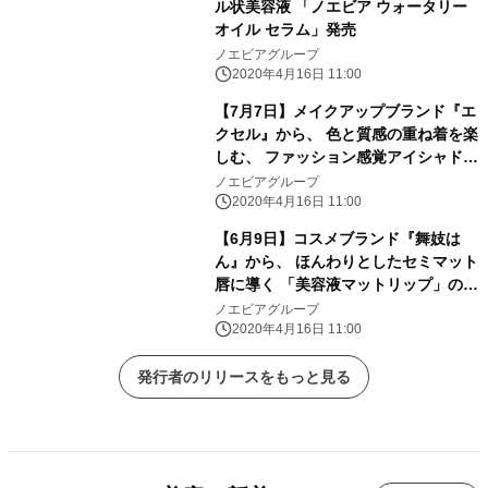
ル状美容液 「ノエビア ウォータリー
オイル セラム」発売
ノエビアグループ
2020年4月16日 11:00
【7月7日】メイクアップブランド『エ
クセル』から、 色と質感の重ね着を楽
しむ、 ファッション感覚アイシャドウ
「リアルクローズシャドウ」の限定色
ノエビアグループ
発売
2020年4月16日 11:00
【6月9日】コスメブランド『舞妓は
ん』から、 ほんわりとしたセミマット
唇に導く 「美容液マットリップ」の限
定色 発売
ノエビアグループ
2020年4月16日 11:00
発行者のリリースをもっと見る