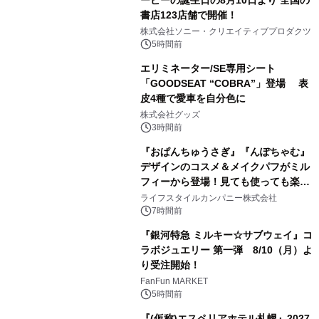
書店123店舗で開催！
1
株式会社ソニー・クリエイティブプロダクツ
5時間前
エリミネーター/SE専用シート
「GOODSEAT “COBRA”」登場 表
皮4種で愛車を自分色に
2
株式会社グッズ
3時間前
『おぱんちゅうさぎ』『んぽちゃむ』
デザインのコスメ＆メイクパフがミル
フィーから登場！見ても使っても楽し
3
い、ポップでキュートなコレクショ
ライフスタイルカンパニー株式会社
ン。
7時間前
『銀河特急 ミルキー☆サブウェイ』コ
ラボジュエリー 第一弾 8/10（月）よ
り受注開始！
4
FanFun MARKET
5時間前
『(仮称)エスペリアホテル札幌』2027