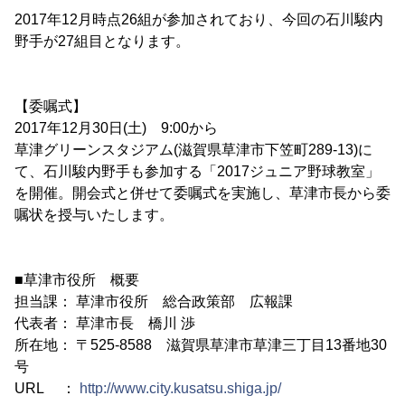
2017年12月時点26組が参加されており、今回の石川駿内
野手が27組目となります。
【委嘱式】
2017年12月30日(土) 9:00から
草津グリーンスタジアム(滋賀県草津市下笠町289-13)に
て、石川駿内野手も参加する「2017ジュニア野球教室」
を開催。開会式と併せて委嘱式を実施し、草津市長から委
嘱状を授与いたします。
■草津市役所 概要
担当課： 草津市役所 総合政策部 広報課
代表者： 草津市長 橋川 渉
所在地： 〒525-8588 滋賀県草津市草津三丁目13番地30
号
URL ：
http://www.city.kusatsu.shiga.jp/