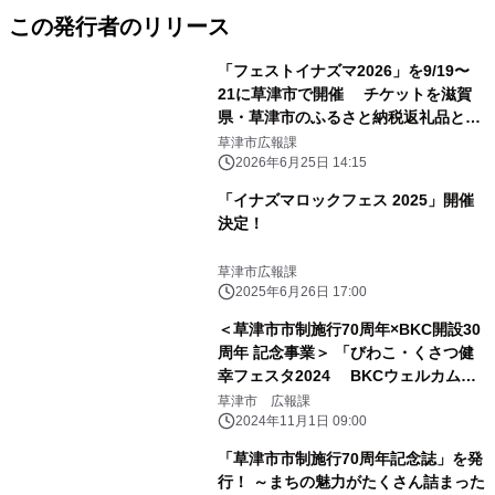
この発行者のリリース
「フェストイナズマ2026」を9/19〜
21に草津市で開催 チケットを滋賀
県・草津市のふるさと納税返礼品とし
て受付開始
草津市広報課
2026年6月25日 14:15
「イナズマロックフェス 2025」開催
決定！
草津市広報課
2025年6月26日 17:00
＜草津市市制施行70周年×BKC開設30
周年 記念事業＞ 「びわこ・くさつ健
幸フェスタ2024 BKCウェルカムデ
ー」11月10日に開催！
草津市 広報課
2024年11月1日 09:00
「草津市市制施行70周年記念誌」を発
行！ ～まちの魅力がたくさん詰まった