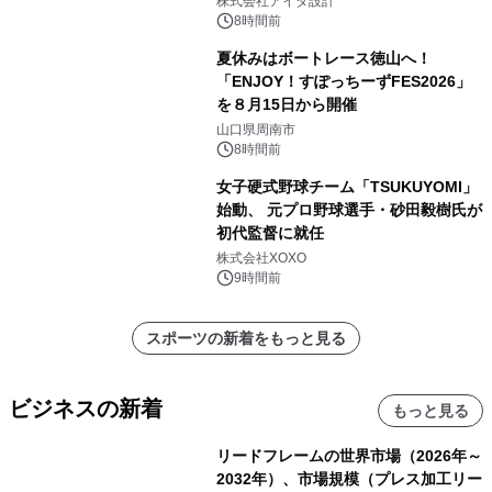
株式会社アイダ設計
8時間前
夏休みはボートレース徳山へ！
「ENJOY！すぽっちーずFES2026」
を８月15日から開催
山口県周南市
8時間前
女子硬式野球チーム「TSUKUYOMI」
始動、 元プロ野球選手・砂田毅樹氏が
初代監督に就任
株式会社XOXO
9時間前
スポーツの新着をもっと見る
ビジネスの新着
もっと見る
リードフレームの世界市場（2026年～
2032年）、市場規模（プレス加工リー