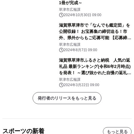
1冊が完成～
草津市広報課
2024年10月30日 09:00
滋賀県草津市で「なんでも鑑定団」を
公開収録！ お宝募集の締切迫る！市
外、県外からもご応募可能 【応募締
切：令和6年8月16日(金)まで】
草津市広報課
2024年8月7日 09:00
滋賀県草津市ふるさと納税 人気の返
礼品 最新ランキング(令和6年2月時点)
を発表！ ～選び抜かれた自慢の返礼品
近江牛や家電がランクイン～
草津市広報課
2024年3月22日 09:00
発行者のリリースをもっと見る
スポーツの新着
もっと見る