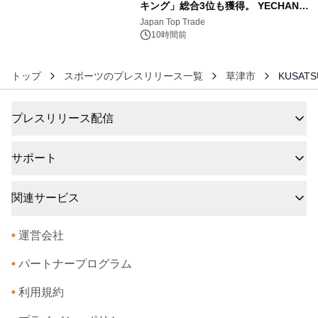
キング」総合3位も獲得。 YECHAN音
6
浴シンギングボウル第2弾の大型サイ
Japan Top Trade
ズ（XL・2XL・3XL）を先行販売中
10時間前
トップ
スポーツのプレスリリース一覧
草津市
KUSA
プレスリリース配信
サポート
関連サービス
•
運営会社
•
パートナープログラム
•
利用規約