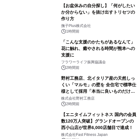
【お盆休みの自分探し】「何がしたい
か分からない」を抜け出すトリセツの
作り方
撫子Plus株式会社
1時間前
「こんな支援のかたちがあるなんて」
花に触れ、癒やされる時間が熊本への
支援に
フラワーライフ振興協議会
2時間前
野村工務店、北イタリア産の天然しっ
くい「マルモ」の壁を 全住宅で標準仕
様として採用「本当に良いものだけに
こだわる」
株式会社野村工務店
2時間前
【エニタイムフィットネス 国内の会員
数120万人突破】グランドオープンの
西小山店が世界6,000店舗目で達成！
株式会社Fast Fitness Japan