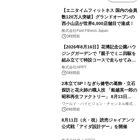
【エニタイムフィットネス 国内の会員
数120万人突破】グランドオープンの
西小山店が世界6,000店舗目で達成！
株式会社Fast Fitness Japan
3時間前
【2026年8月16日】花博記念公園ハウ
ジングガーデンで『親子でミニ四駆を
組み立てて特設コースで走らせてみよ
う！』を開催
株式会社APPY
5時間前
2本立てSP！なぎら健壱の葛飾・立石
探訪と花火師の職人技 「船越英一郎の
昭和再生ファクトリー」 8月13日
（木）よる9時～ BS12 トゥエルビで
ワールド・ハイビジョン・チャンネル株式会
社
放送
6時間前
8月11日（火・祝）読売ジャイアンツ
公式戦「アイダ設計デー」を開催