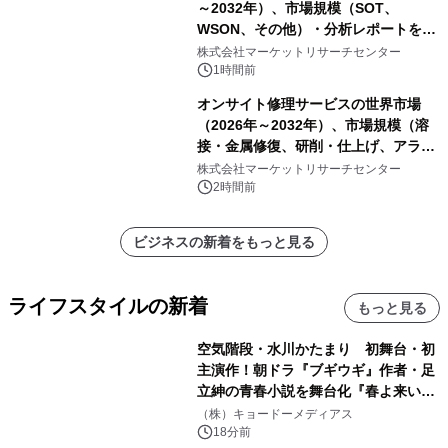
～2032年）、市場規模（SOT、
WSON、その他）・分析レポートを発
表
株式会社マーケットリサーチセンター
1時間前
オンサイト修理サービスの世界市場
（2026年～2032年）、市場規模（溶
接・金属修復、研削・仕上げ、アライ
メント、その他）・分析レポートを発
株式会社マーケットリサーチセンター
表
2時間前
ビジネスの新着をもっと見る
ライフスタイルの新着
もっと見る
空気階段・水川かたまり 初舞台・初
主演作！朝ドラ『ブギウギ』作者・足
立紳の青春小説を舞台化『春よ来い、
マジで来い』キービジュアル解禁！
（株）キョードーメディアス
18分前