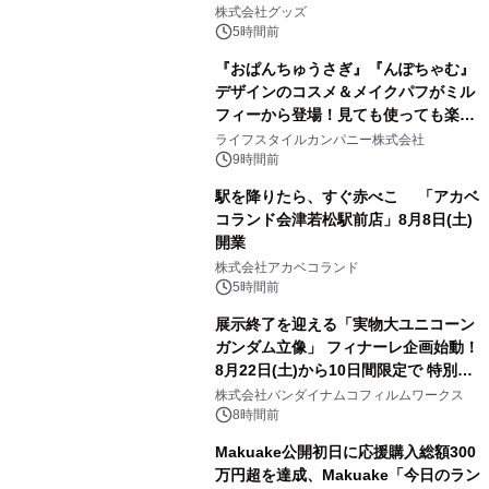
2
株式会社グッズ
5時間前
『おぱんちゅうさぎ』『んぽちゃむ』
デザインのコスメ＆メイクパフがミル
フィーから登場！見ても使っても楽し
3
い、ポップでキュートなコレクショ
ライフスタイルカンパニー株式会社
ン。
9時間前
駅を降りたら、すぐ赤べこ 「アカベ
コランド会津若松駅前店」8月8日(土)
開業
4
株式会社アカベコランド
5時間前
展示終了を迎える「実物大ユニコーン
ガンダム立像」 フィナーレ企画始動！
8月22日(土)から10日間限定で 特別映
5
像『UNICORN GUNDAM Statue ―
株式会社バンダイナムコフィルムワークス
BEYOND POSSIBILITY ―』を上映！
8時間前
Makuake公開初日に応援購入総額300
万円超を達成、Makuake「今日のラン