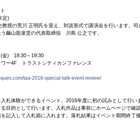
ント
未定)
史教授の荒川 正明氏を迎え、対談形式で講演会を行います。司
う繭山龍泉堂の代表取締役 川島 公之です。
金) 18:30～19:30
ワー4F トラストシティカンファレンス
tiques.com/taa-2016-special-talk-event-review/
」
入札体験ができるイベント。2016年度に初の試みとして行い
する目的として行います。入札作品は事前にホームページで確
額を記入して入札箱に入れます。落札結果はイベント期間終了