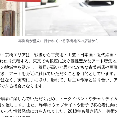
再開発が盛んに行われている京橋地区の店舗から
橋・京橋エリアは、戦後から古美術・工芸・日本画・近代絵画
にわたり集積する、東京でも銀座に次ぐ個性豊かなアート密集地
その地域性を活かし、敷居が高いと思われがちな古美術店や画
だき、アートを身近に触れていただくことを目的としています
ではなく、実際に手に取り、触れて、店主や作家と語り合い、
ができる機会となります。
来場者に楽しんでいただくため、トークイベントやチャリティ
画展を催します。また、昨年はウェブサイトや冊子で初心者に向
いった情報発信に力を入れました。2018年も引き続き、美術