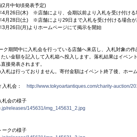
月中旬頃発表予定)
8年4月26日(木) ※店舗により、会期以前より入札を受け付け
年4月28日(土) ※店舗により29日まで入札を受け付ける場合
年3月26日(月)よりホームページにて掲示を開始
ィーク期間中に入札会を行っている店舗へ来店し、入札対象の作
したい金額を記入して入札箱へ投入します。落札結果はイベン
へ直接発表されます。
の入札は行っておりません。寄付金額はイベント終了後、ホー
ティ入札会：
http://www.tokyoartantiques.com/charity-auction/20
ィ入札会の様子
ne.jp/releases/145631/img_145631_2.jpg
ートークの様子