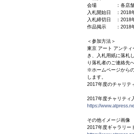
会場 ：各店舗(2
入札開始日 ：201
入札締切日 ：2018
作品掲示 ：2018
＜参加方法＞
東京 アート アンテ
き、入札用紙に落札
り落札者のご連絡先
※ホームページから
します。
2017年度のチャリ
2017年度チャリテ
https://www.atpress.
その他イメージ画像
2017年度ギャラリ