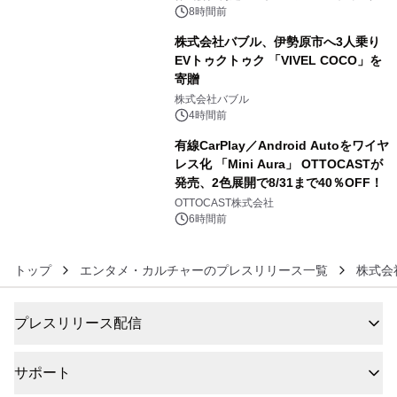
アートギャラリー
8時間前
株式会社バブル、伊勢原市へ3人乗り
EVトゥクトゥク 「VIVEL COCO」を
寄贈
5
株式会社バブル
4時間前
有線CarPlay／Android Autoをワイヤ
レス化 「Mini Aura」 OTTOCASTが
発売、2色展開で8/31まで40％OFF！
6
OTTOCAST株式会社
6時間前
トップ
エンタメ・カルチャーのプレスリリース一覧
株式会
プレスリリース配信
サポート