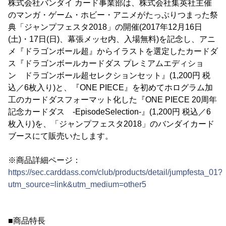
株式会社バンダイ カード事業部は、株式会社集英社主催
のマンガ・ゲーム・ホビー・アニメがたっぷりつまった祭
典「ジャンプフェスタ2018」の開催(2017年12月16日
(土)・17日(日)、幕張メッセ内、入場無料)を記念し、アニ
メ『ドラゴンボール超』からイラストを選定したカードダ
ス『ドラゴンボールカードダス プレミアムエディショ
ン ドラゴンボール超セレクションセット』(1,200円 税
込／6枚入り)と、『ONE PIECE』を初めてホログラム加
工のカードダスフォーマット化した『ONE PIECE 20周年
記念カードダス -EpisodeSelection-』(1,200円 税込／6
枚入り)を、「ジャンプフェスタ2018」のバンダイカード
ブースにて販売いたします。
※商品詳細ページ：
https://sec.carddass.com/club/products/detail/jumpfesta_01?
utm_source=link&utm_medium=other5
■商品特長