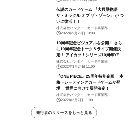
伝説のカードゲーム 『大貝獣物語
ザ・ミラクル オブ ザ・ゾーン』が つ
いに復活！！
株式会社バンダイ カード事業部
2022年9月29日 13:00
10周年記念ビジュアルを公開！ さら
に10周年記念トーク＆ライブ開催決
定！ アイカツ！シリーズ10周年YEAR
がついにスタート！
株式会社バンダイ カード事業部
2022年3月24日 11:00
『ONE PIECE』25周年特別企画 本
格トレーディングカードゲームが登
場 世界に向けて展開決定！
株式会社バンダイ カード事業部
2022年3月7日 11:00
発行者のリリースをもっと見る