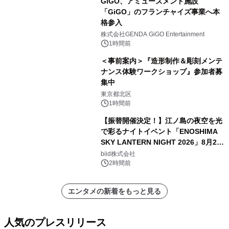
GiGO、アミューズメント施設
「GiGO」のフランチャイズ事業へ本
格参入
株式会社GENDA GiGO Entertainment
1時間前
＜事前案内＞『造形制作＆彫刻メンテ
ナンス体験ワークショップ』参加者募
集中
東京都北区
1時間前
【振替開催決定！】江ノ島の夜空を光
で彩るナイトイベント「ENOSHIMA
SKY LANTERN NIGHT 2026」8月22
日(土)振替開催＆受付スタート！
biid株式会社
2時間前
エンタメの新着をもっと見る
人気のプレスリリース