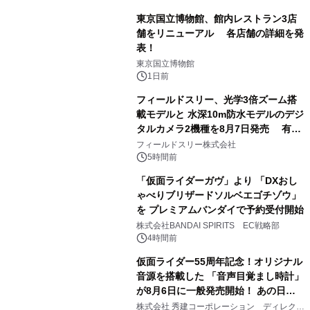
東京国立博物館、館内レストラン3店
舗をリニューアル 各店舗の詳細を発
表！
1
東京国立博物館
1日前
フィールドスリー、光学3倍ズーム搭
載モデルと 水深10m防水モデルのデジ
タルカメラ2機種を8月7日発売 有効
2
約1300万画素、用途別に選べるコンデ
フィールドスリー株式会社
ジ新登場
5時間前
「仮面ライダーガヴ」より 「DXおし
ゃべりブリザードソルベエゴチゾウ」
を プレミアムバンダイで予約受付開始
3
株式会社BANDAI SPIRITS EC戦略部
4時間前
仮面ライダー55周年記念！オリジナル
音源を搭載した 「音声目覚まし時計」
が8月6日に一般発売開始！ あの日の
4
大興奮が今甦る
株式会社 秀建コーポレーション ディレクト