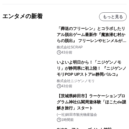
エンタメの新着
もっと見る
「葬送のフリーレン」とコラボしたリ
アル脱出ゲーム最新作『魔族潜む村か
らの脱出』 フリーレンやヒンメルが武
器を手に魔族を見据える描き下ろしメ
株式会社SCRAP
インビジュアル公開
43分前
いよいよ明日から！「ニジゲンノモ
リ」が静岡県に初上陸！ 『ニジゲンノ
モリPOP UPストアin静岡パルコ』
株式会社ニジゲンノモリ
43分前
【茨城県鉾田市】ラーケーションプロ
グラム神社仏閣周遊体験「ほこたde謎
解き旅行」スタート
(一社)鉾田市観光物産協会
1時間前