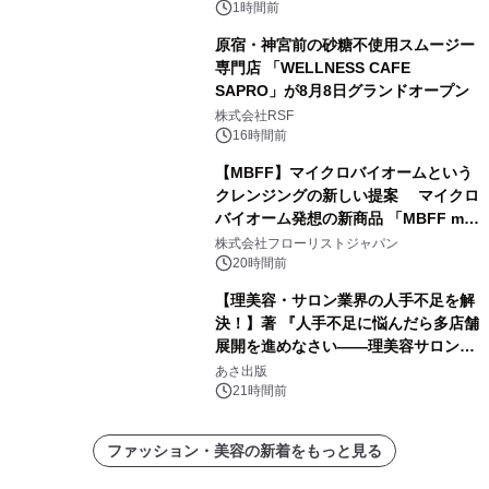
1時間前
原宿・神宮前の砂糖不使用スムージー
専門店 「WELLNESS CAFE
SAPRO」が8月8日グランドオープン
株式会社RSF
16時間前
【MBFF】マイクロバイオームという
クレンジングの新しい提案 マイクロ
バイオーム発想の新商品 「MBFF mb
クレンジングPRO」を2026年8月6日
株式会社フローリストジャパン
発売
20時間前
【理美容・サロン業界の人手不足を解
決！】著 『人手不足に悩んだら多店舗
展開を進めなさい――理美容サロン
「多店舗展開」の教科書』2026年8月
あさ出版
24日（月）発売
21時間前
ファッション・美容の新着をもっと見る