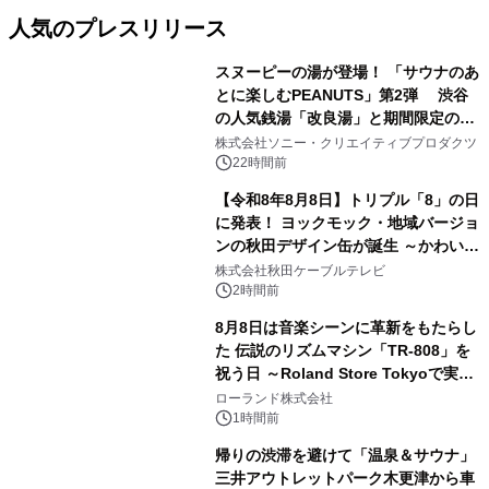
人気のプレスリリース
スヌーピーの湯が登場！ 「サウナのあ
とに楽しむPEANUTS」第2弾 渋谷
の人気銭湯「改良湯」と期間限定のコ
1
ラボレーション サウナイキタイコラ
株式会社ソニー・クリエイティブプロダクツ
ボグッズも発売決定！
22時間前
【令和8年8月8日】トリプル「8」の日
に発表！ ヨックモック・地域バージョ
ンの秋田デザイン缶が誕生 ～かわいい
2
秋田犬の子犬と秋田の四季と名所を巡
株式会社秋田ケーブルテレビ
るパッケージ～ 9月1日(火)秋田県内で
2時間前
販売開始
8月8日は音楽シーンに革新をもたらし
た 伝説のリズムマシン「TR-808」を
祝う日 ～Roland Store Tokyoで実機
3
を展示しての 記念キャンペーンを開
ローランド株式会社
催 英国ラジオ「NTS」の 特別プログ
1時間前
ラムや、「TR-808」を愛する伝説的
帰りの渋滞を避けて「温泉＆サウナ」
アーティストを フィーチャーしたアニ
三井アウトレットパーク木更津から車
メーションを公開～