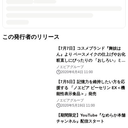
この発行者のリリース
【7月7日】コスメブランド『舞妓は
ん』より ベースメイクの仕上げやお化
粧直しにぴったりの 「おしろい」ミニ
サイズを限定発売
ノエビアグループ
2020年6月4日 11:00
【7月5日】記憶力を維持したい方を応
援する 「ノエビア ピーセリン EX＜機
能性表示食品＞」発売
ノエビアグループ
2020年5月19日 11:00
【期間限定】YouTube『なめらか本舗
チャンネル』配信スタート