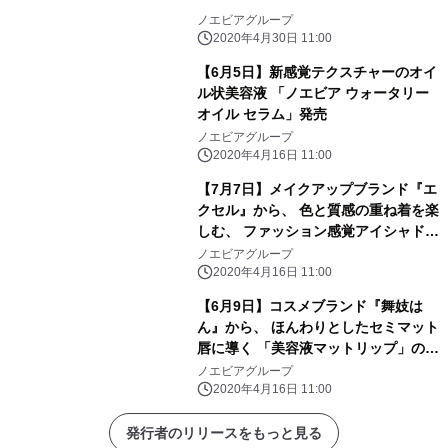
ノエビアグループ
2020年4月30日 11:00
【6月5日】新感覚テクスチャーのオイ
ル状美容液 「ノエビア ウォータリー
オイル セラム」発売
ノエビアグループ
2020年4月16日 11:00
【7月7日】メイクアップブランド『エ
クセル』から、 色と質感の重ね着を楽
しむ、 ファッション感覚アイシャドウ
「リアルクローズシャドウ」の限定色
ノエビアグループ
発売
2020年4月16日 11:00
【6月9日】コスメブランド『舞妓は
ん』から、 ほんわりとしたセミマット
唇に導く 「美容液マットリップ」の限
定色 発売
ノエビアグループ
2020年4月16日 11:00
発行者のリリースをもっと見る