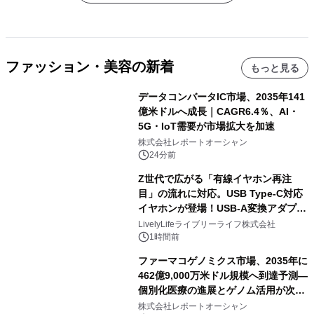
ファッション・美容の新着
もっと見る
データコンバータIC市場、2035年141
億米ドルへ成長｜CAGR6.4％、AI・
5G・IoT需要が市場拡大を加速
株式会社レポートオーシャン
24分前
Z世代で広がる「有線イヤホン再注
目」の流れに対応。USB Type-C対応
イヤホンが登場！USB-A変換アダプタ
ー付きでスマホからパソコンまで幅広
LivelyLifeライブリーライフ株式会社
く活用可能
1時間前
ファーマコゲノミクス市場、2035年に
462億9,000万米ドル規模へ到達予測―
個別化医療の進展とゲノム活用が次世
代ヘルスケア投資を加速
株式会社レポートオーシャン