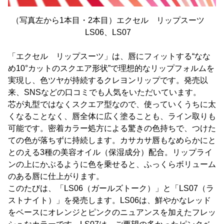
（写真左から1本目・2本目）エクセル リップスーツ
LS06、LS07
「エクセル リップスーツ」は、唇にフィットする“なな
め10°カットのスクエア形状”で理想的なリップフォルムを
実現し、色ツヤが持続するクレヨンリップです。発売以
来、SNSなどの口コミでも人気をいただいています。
芯が丸型ではなくスクエア型なので、使っていくうちに太
くなることなく、唇全体に広く塗ることも、ライン取りも
可能です。密着カラー処方による驚きの色持ちで、つけた
ての色が落ちずに持続します。カサカサ唇もなめらかにと
とのえる3種の美容オイル（保湿成分）配合。リップライ
ンの上にかぶるように色を乗せると、ふっくらボリューム
のある唇に仕上がります。
このたびは、「LS06（ガールズトーク）」と「LS07（ラ
ストナイト）」を発売します。LS06は、鮮やかなレッド
をベースにオレンジとピンクのニュアンスを加えたフレッ