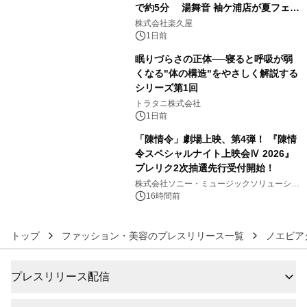
で約5分 湯舞音 袖ケ浦店が夏フェア
4
メニューを提供
株式会社楽久屋
1日前
眠りづらさの正体──寝ると呼吸が弱
くなる"体の構造"をやさしく解説する
シリーズ第1回
5
トラタニ株式会社
1日前
「陳情令」劇場上映、第4弾！ 『陳情
令スペシャルナイト上映会Ⅳ 2026』
プレリク2次抽選先行受付開始！
6
株式会社ソニー・ミュージックソリューショ
ンズ
16時間前
トップ
ファッション・美容のプレスリリース一覧
ノエビア
プレスリリース配信