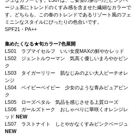
シュなカラーです。LS07は、ご要望の多かったピンクベ
ージュ系にトレンドのくすみ感を含ませた繊細なカラーで
す。どちらも、この春のトレンドであるリゾート風のフェ
ミニンなスタイルにぴったりの色合いです。
SPF21・PA++
集めたくなる★旬カラー7色展開
LS01 ラブマイセルフ いい女度MAXの鮮やかレッド
LS02 ジェントルウーマン 気高く優しいまろやかピン
ク
LS03 タイガーリリー 肌なじみのよい大人ピーチオレ
ンジ
LS04 ベイビーベイビー 少女のような青みピュアピン
ク
LS05 ローズペタル 気品を感じさせる上質ローズ
LS06 ガールズトーク おしゃべりに華咲くオレンジレ
ッド
NEW
LS07 ラストナイト しとやかなくすみピンクベージュ
NEW