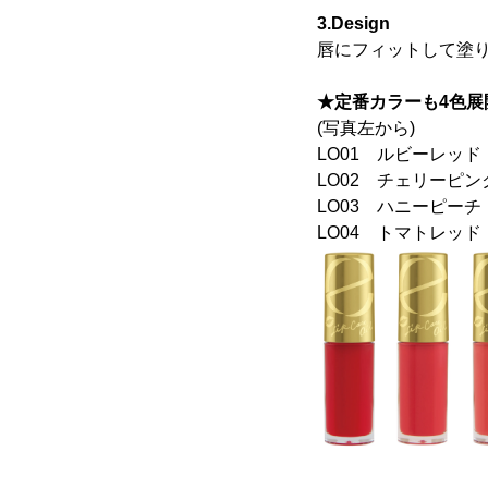
3.Design
唇にフィットして塗
★定番カラーも4色展
(写真左から)
LO01 ルビーレッ
LO02 チェリーピ
LO03 ハニーピー
LO04 トマトレッ