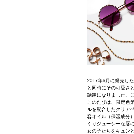
2017年6月に発売
と同時にその可愛さ
話題になりました。ご
このたびは、限定色第
ルを配合したクリア
容オイル（保湿成分
くりジューシーな唇
女の子たちをキュンと