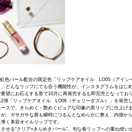
した虹色パール配合の限定色「リップケアオイル LO05（アイ
と、どんなリップにでも合う機能性が、インスタグラムをはじめ
要望にお応えする形で10月に再発売するも即完売となってお
2弾「リップケアオイル LO06（チェリーダズル）」を発売
ベースで、きらめく・艶めくピュアな印象の美リップに仕上げま
）が、ガサガサな唇も瞬時につるんとなめらかに整え、内側か
に導く美容オイルリップです。
させる“クリア×きらめきパール”。旬な春リップへの重ね使い