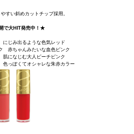
りやすい斜めカットチップ採用。
開で大HIT発売中！★
ド にじみ出るような色気レッド
ンク 赤ちゃんみたいな血色ピンク
チ 肌になじむ大人ピーチピンク
ド 色っぽくてオシャレな朱赤カラー