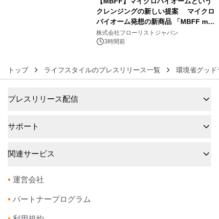
【MBFF】マイクロバイオームという
クレンジングの新しい提案 マイクロ
バイオーム発想の新商品 「MBFF mb
6
クレンジングPRO」を2026年8月6日
株式会社フローリストジャパン
発売
3時間前
トップ
ライフスタイルのプレスリリース一覧
環境省グッド
プレスリリース配信
サポート
関連サービス
•
運営会社
•
パートナープログラム
•
利用規約