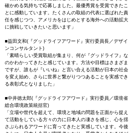
確かめる気持ちで応募しました。最優秀賞を受賞できたこ
とに感動しています。たくさんの取組の代表に選ばれた責
任を感じつつ、アメリカをはじめとする海外への活動拡大
に挑戦していきたいと思います」
■益田文和(『グッドライフアワード』実行委員長／デザイ
ンコンサルタント)
「素晴らしい受賞取組が集まり、何が『グッドライフ』な
のかわかってきたと感じています。方法や目標はさまざま
ですが、誰もが『いいね』と言い合える活動が日本の社会
を変え始め、さらに世界と繋がりつつあることを実感でき
る表彰式となりました」
■中井徳太郎(『グッドライフアワード』実行委員／環境省
総合環境政策統括官)
「立場や世代を超えて、環境と地域の問題を正面から捉え
て活動をしている方々の力に日本人の凄さを感じ、心を揺
さぶられるアワードに育ってきたと実感しています。今後