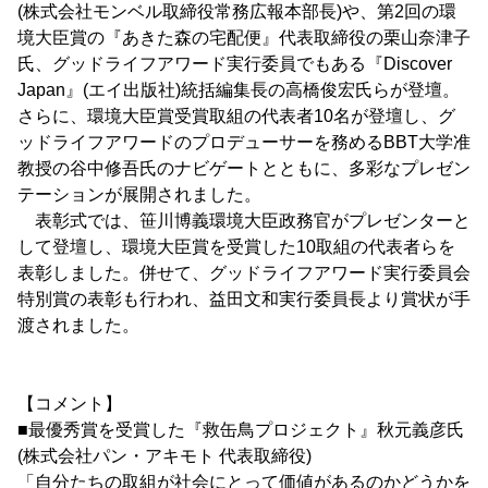
(株式会社モンベル取締役常務広報本部長)や、第2回の環
境大臣賞の『あきた森の宅配便』代表取締役の栗山奈津子
氏、グッドライフアワード実行委員でもある『Discover
Japan』(エイ出版社)統括編集長の高橋俊宏氏らが登壇。
さらに、環境大臣賞受賞取組の代表者10名が登壇し、グ
ッドライフアワードのプロデューサーを務めるBBT大学准
教授の谷中修吾氏のナビゲートとともに、多彩なプレゼン
テーションが展開されました。
表彰式では、笹川博義環境大臣政務官がプレゼンターと
して登壇し、環境大臣賞を受賞した10取組の代表者らを
表彰しました。併せて、グッドライフアワード実行委員会
特別賞の表彰も行われ、益田文和実行委員長より賞状が手
渡されました。
【コメント】
■最優秀賞を受賞した『救缶鳥プロジェクト』秋元義彦氏
(株式会社パン・アキモト 代表取締役)
「自分たちの取組が社会にとって価値があるのかどうかを