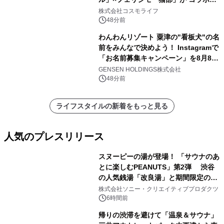
ャンペーンを実施
株式会社コスモライフ
48分前
わんわんリゾート 粟津の"看板犬"の名
前をみんなで決めよう！ Instagramで
「お名前募集キャンペーン」を8月8日
(土)より開催
GENSEN HOLDINGS株式会社
48分前
ライフスタイルの新着をもっと見る
人気のプレスリリース
スヌーピーの湯が登場！ 「サウナのあ
とに楽しむPEANUTS」第2弾 渋谷
の人気銭湯「改良湯」と期間限定のコ
1
ラボレーション サウナイキタイコラ
株式会社ソニー・クリエイティブプロダクツ
ボグッズも発売決定！
6時間前
帰りの渋滞を避けて「温泉＆サウナ」