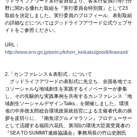
ッドライフアワード実行委員会より、各実行委員の専門分
野に関わる優れた取組を『実行委員会特別賞』として23
取組を決定しました。実行委員のプロフィール、表彰取組
の詳細などについてはグッドライフアワード公式ウェブサ
イトをご参照ください。
URL：
http://www.env.go.jp/policy/kihon_keikaku/goodlifeaward/
2.「カンファレンス＆表彰式」について
グッドライフアワードの表彰式に先立ち、全国各地でエ
コソーシャルな地域創生を実践するイノベーターが参集
し、その先駆的な実践事例を共有するカンファレンス「地
域創生ソーシャルデザインTalks」を開催しました。環境
省の中井徳太郎総合環境政策統括官による主催者代表の挨
拶を皮切りに、『南魚沼グルメマラソン』プロデューサー
として活躍する福田六花氏、第3回の環境大臣賞受賞者の
『SEA TO SUMMIT連絡協議会』事務局長の竹山史朗氏