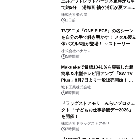
三井アウトレットパーク木更津から車
で約5分 湯舞音 袖ケ浦店が夏フェア
2
メニューを提供
株式会社楽久屋
1日前
TVアニメ『ONE PIECE』の名シーン
を自分の手で解き明かす！ メタル製立
体パズル3種が登場！ ～ストーリーと
3
ギミックが融合した 大人の体験型パズ
株式会社ハナヤマ
ルが8月7日(金)12時より先行予約受付
5時間前
開始～
Makuakeで目標1341％を突破した超
簡単＆小型テレビ用アンプ 「SW TV
Plus」8月7日より一般販売開始！ ケ
4
ーブル1本つなぐだけ、テレビの音が
城下工業株式会社
ぐっと豊かに
6時間前
ドラッグストアモリ みらいプロジェ
クト 「子どもお仕事参観デー2026」
を開催！
5
株式会社ドラッグストアモリ
3時間前