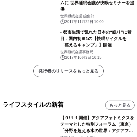
ムに 世界睡眠会議が快眠セミナーを提
供
世界睡眠会議 編集部
2017年11月22日 10:00
- 都市生活で乱れた日本の“眠り”に着
目 - 国内初※1の【快眠サイクルを
「整えるキャンプ」】開催
世界睡眠会議事務局
2017年10月3日 16:15
発行者のリリースをもっと見る
ライフスタイルの新着
もっと見る
【９/１１開催】アクアフォトミクスを
テーマとした特別フォーラム（東京）
「分野を超える水の世界：アクアフォ
トミクスが切り拓く新しい科学の地