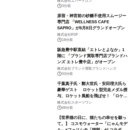
株式会社エバートロン
平」を開催
3分前
原宿・神宮前の砂糖不使用スムージー
専門店 「WELLNESS CAFE
SAPRO」が8月8日グランドオープン
株式会社RSF
18分前
阪急豊中駅直結「エトレとよなか」1
階に 「ブランド買取専門店ブランドハ
ンズ エトレ豊中店」がオープン
株式会社ブランド買取ブランドハンズ
33分前
千葉真子氏・鄭大世氏・安田理大氏ら
豪華ゲスト ロケット型完走メダル授
与、ロケット風船を飛ばせ！ 「ロケッ
トマラソン2026」開催
株式会社スポーツワン
48分前
【世界猫の日に、猫たちの幸せを願っ
て。】 コスモウォーター「にゃんモデ
ル」×フェリシモ「猫部」が コラボキ