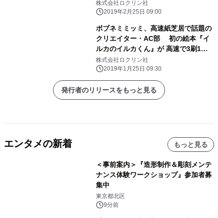
て先行受注
株式会社ロクリン社
2019年2月25日 09:00
ボブネミミッミ、高速紙芝居で話題の
クリエイター・AC部 初の絵本『イ
ルカのイルカくん』が 高速で3刷1万
部決定の大ヒット！！ サイン会＆高速
株式会社ロクリン社
紙芝居実演＠秋葉原・書泉ブックタワ
2019年1月25日 09:30
ー(1/27)
発行者のリリースをもっと見る
エンタメの新着
もっと見る
＜事前案内＞『造形制作＆彫刻メンテ
ナンス体験ワークショップ』参加者募
集中
東京都北区
9分前