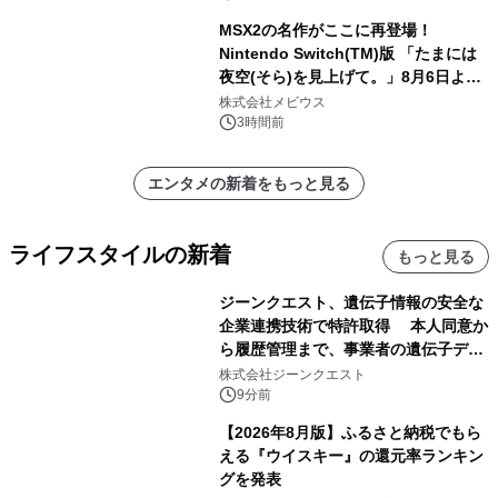
MSX2の名作がここに再登場！
Nintendo Switch(TM)版 「たまには
夜空(そら)を見上げて。」8月6日より
配信開始！
株式会社メビウス
3時間前
エンタメの新着をもっと見る
ライフスタイルの新着
もっと見る
ジーンクエスト、遺伝子情報の安全な
企業連携技術で特許取得 本人同意か
ら履歴管理まで、事業者の遺伝子デー
タ活用を支援
株式会社ジーンクエスト
9分前
【2026年8月版】ふるさと納税でもら
える『ウイスキー』の還元率ランキン
グを発表