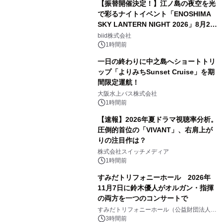
【振替開催決定！】江ノ島の夜空を光
で彩るナイトイベント「ENOSHIMA
SKY LANTERN NIGHT 2026」8月22
日(土)振替開催＆受付スタート！
biid株式会社
1時間前
一日の終わりに中之島へショートトリ
ップ「よりみちSunset Cruise」を期
間限定運航！
大阪水上バス株式会社
1時間前
【速報】2026年夏ドラマ視聴率分析。
圧倒的首位の「VIVANT」、右肩上が
りの注目作は？
株式会社スイッチメディア
1時間前
すみだトリフォニーホール 2026年
11月7日に鈴木優人がオルガン・指揮
の両方を一つのコンサートで
すみだトリフォニーホール（公益財団法人墨
田区文化振興財団）
3時間前