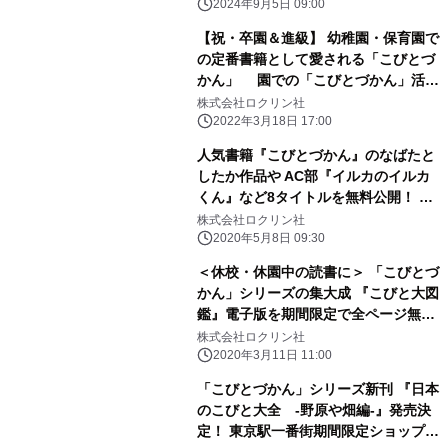
2024年9月5日 09:00
【祝・卒園＆進級】 幼稚園・保育園で
の定番書籍として愛される「こびとづ
かん」 園での「こびとづかん」活動
についての 「こびともコンクール
株式会社ロクリン社
2021」の結果発表！
2022年3月18日 17:00
人気書籍『こびとづかん』のなばたと
したか作品や AC部『イルカのイルカ
くん』など8タイトルを無料公開！ ～
新型コロナウイルスの影響による休
株式会社ロクリン社
校・休園支援～
2020年5月8日 09:30
＜休校・休園中の読書に＞ 「こびとづ
かん」シリーズの集大成 『こびと大図
鑑』電子版を期間限定で全ページ無料
公開！
株式会社ロクリン社
2020年3月11日 11:00
「こびとづかん」シリーズ新刊 『日本
のこびと大全 -野原や畑編-』発売決
定！ 東京駅一番街期間限定ショップに