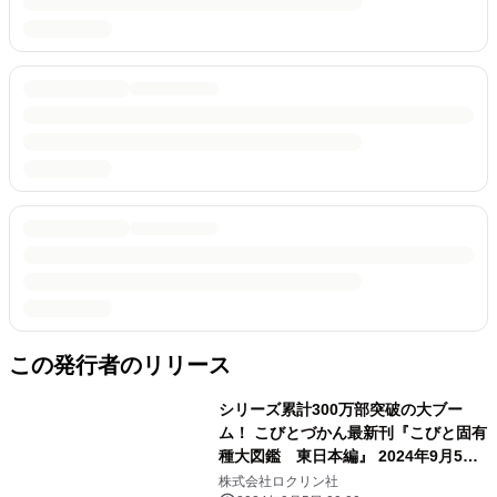
この発行者のリリース
シリーズ累計300万部突破の大ブー
ム！ こびとづかん最新刊『こびと固有
種大図鑑 東日本編』 2024年9月5日
発売！
株式会社ロクリン社