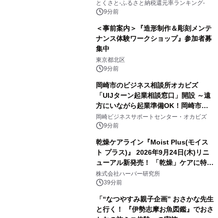
とくさと-ふるさと納税還元率ランキング-
9分前
＜事前案内＞『造形制作＆彫刻メンテ
ナンス体験ワークショップ』参加者募
集中
東京都北区
9分前
岡崎市のビジネス相談所オカビズ
「UIJターン起業相談窓口」開設 ～遠
方にいながら起業準備OK！岡崎市を
挑戦者があつまるまちに～
岡崎ビジネスサポートセンター・オカビズ
9分前
乾燥ケアライン『Moist Plus(モイス
ト プラス)』 2026年9月24日(木)リニ
ューアル新発売！ 「乾燥」ケアに特化
し、ライン使いで潤いに満ちた肌へ
株式会社ハーバー研究所
39分前
「“なつやすみ親子企画” おさかな先生
と行く！ 『伊勢志摩お魚図鑑』でおさ