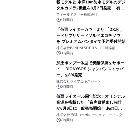
載モデルと 水深10m防水モデルのデジ
タルカメラ2機種を8月7日発売 有効
3
約1300万画素、用途別に選べるコンデ
フィールドスリー株式会社
ジ新登場
4時間前
「仮面ライダーガヴ」より 「DXおし
ゃべりブリザードソルベエゴチゾウ」
を プレミアムバンダイで予約受付開始
4
株式会社BANDAI SPIRITS EC戦略部
3時間前
加圧ポンプ一体型で炭酸保持をサポー
ト 「DIONYSOS シャンパンストッパ
ー」を8/4発売
5
株式会社ライフエキスパート
5時間前
仮面ライダー55周年記念！オリジナル
音源を搭載した 「音声目覚まし時計」
が8月6日に一般発売開始！ あの日の
6
大興奮が今甦る
株式会社 秀建コーポレーション ディレクト
アートギャラリー
7時間前