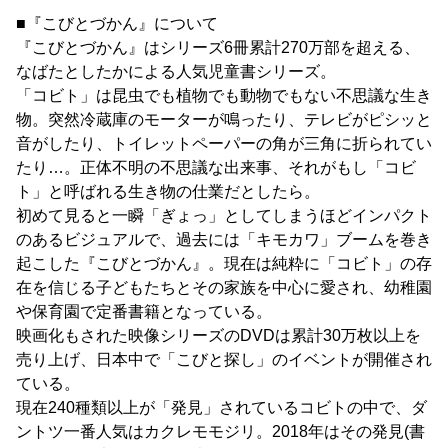
■『こびとづかん』について
『こびとづかん』はシリーズ6冊累計270万部を超える、
なばたとしたかによる人気児童書シリーズ。
「コビト」は昆虫でも植物でも動物でもない不思議な生き
物。突然冷蔵庫のモーターが鳴ったり、テレビがピシッと
音がしたり、トイレットペーパーの角が三角に折られてい
たり…。正体不明の不思議な出来事、それがもし「コビ
ト」と呼ばれる生き物の仕業だとしたら。
初めて見ると一瞬「ぎょっ」としてしまうほどインパクト
のあるビジュアルで、過去には「キモカワ」ブームを巻き
起こした『こびとづかん』。現在は純粋に「コビト」の存
在を信じる子どもたちとその家族を中心に愛され、幼稚園
や保育園で定番書籍となっている。
映画化もされた映像シリーズのDVDは累計30万枚以上を
売り上げ、日本中で「こびと探し」のイベントが開催され
ている。
現在240種類以上が「発見」されているコビトの中で、ダ
ントツ一番人気はカクレモモジリ。2018年はその発見(書