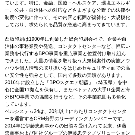
ています。特に、金融、医療・ヘルスケア、環境エネルギ
ー、公共・自治体への対応などさまざまな分野での法律や
制度の変化に伴って、その内容と範囲が複雑化・大規模化
しており、求められる品質が急速に高まってきています。
凸版印刷は1900年に創業した総合印刷会社で、企業や自
治体の事務業務や発送、コンタクトセンターなど、幅広い
業務を代行するBPO事業を重点事業と位置付け取り組ん
できました。大量の情報を取り扱う大規模案件の実施ノウ
ハウや個人情報の取り扱いをはじめセキュリティ面での高
い安全性を強みとして、国内で多数の実績があります。
2016年に設立した「BPOスクエア朝霞」（埼玉県）を中
心に全国11拠点を保有し、またベトナムの大手IT企業と海
外BPO事業での協業を行うなど、その事業範囲も多角化
しています。
ベルシステム24は、30年以上にわたりコンタクトセンタ
ーを運営するCRM分野のリーディングカンパニーです。
2014年に伊藤忠商事からの出資を受け入れて以来、伊藤
忠商事および同社グループの伊藤忠テクノソリューション