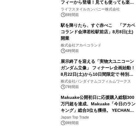
フィーから登場！見ても使っても楽し
3
い、ポップでキュートなコレクショ
ライフスタイルカンパニー株式会社
ン。
8時間前
駅を降りたら、すぐ赤べこ 「アカベ
コランド会津若松駅前店」8月8日(土)
開業
4
株式会社アカベコランド
4時間前
展示終了を迎える「実物大ユニコーン
ガンダム立像」 フィナーレ企画始動！
8月22日(土)から10日間限定で 特別映
5
像『UNICORN GUNDAM Statue ―
株式会社バンダイナムコフィルムワークス
BEYOND POSSIBILITY ―』を上映！
7時間前
Makuake公開初日に応援購入総額300
万円超を達成、Makuake「今日のラン
キング」総合3位も獲得。 YECHAN音
6
浴シンギングボウル第2弾の大型サイ
Japan Top Trade
ズ（XL・2XL・3XL）を先行販売中
9時間前