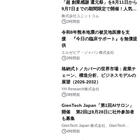
「超 創業感謝 還元祭」を8月11日から
9月7日までの期間限定で開催！人気の
ゲーミングPCや高性能ノートPCなど
株式会社ユニットコム
対象iiyama PCのご購入で最大3万円分
2時間前
相当を還元
令和8年熊本地震の被災地医療を支
援 『今日の臨床サポート』を無償提
供
エルゼビア・ジャパン株式会社
3時間前
格納式トノカバーの世界市場：産業チ
ェーン、構造分析、ビジネスモデルの
展望（2026-2032）
YH Research株式会社
3時間前
GienTech Japan「第1回AIサロン」
開催 第2回は8月28日に社外参加者
も募集
GienTech Japan 株式会社、GienTech
Consulting Japan 株式会社
4時間前