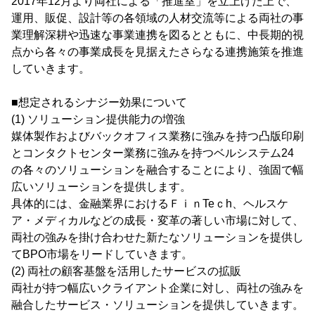
2017年12月より両社による「推進室」を立上げた上で、
運用、販促、設計等の各領域の人材交流等による両社の事
業理解深耕や迅速な事業連携を図るとともに、中長期的視
点から各々の事業成長を見据えたさらなる連携施策を推進
していきます。
■想定されるシナジー効果について
(1) ソリューション提供能力の増強
媒体製作およびバックオフィス業務に強みを持つ凸版印刷
とコンタクトセンター業務に強みを持つベルシステム24
の各々のソリューションを融合することにより、強固で幅
広いソリューションを提供します。
具体的には、金融業界におけるＦｉｎTeｃh、ヘルスケ
ア・メディカルなどの成長・変革の著しい市場に対して、
両社の強みを掛け合わせた新たなソリューションを提供し
てBPO市場をリードしていきます。
(2) 両社の顧客基盤を活用したサービスの拡販
両社が持つ幅広いクライアント企業に対し、両社の強みを
融合したサービス・ソリューションを提供していきます。