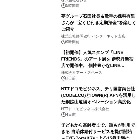
株式会社なみき
5時間前
夢グループ石田社長＆歌手の保科有里
さんが “宝くじ付き定期預金”を楽しく
ご紹介
株式会社静岡銀行 インターネット支店
9時間前
【初開催】人気スタンプ「LINE
FRIENDS」のアート展を 伊勢丹新宿
店で開催中。 個性豊かなLINE
FRIENDSの仲間たちが インテリアア
株式会社アートスペース
ートとして新たな魅力を発信。
3日前
NTTドコモビジネス、チリ国営銅公社
(CODELCO)とIOWN(R) APNを活用し
た銅鉱山遠隔オペレーション高度化に
向けた調査・実証を開始
NTTドコモビジネス株式会社
4日前
子どもから高齢者まで、誰もが利用で
きる 自治体給付サービスを提供開始
～EYE-Portal(R)による15歳未満の本