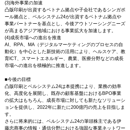
(3)海外事業の加速
凸版印刷が出資するベトナム拠点や子会社であるシンガポ
ール拠点と、ベルシステム24が出資するベトナム拠点や
事業パートナーを基点とし、今後アウトソーシングニーズ
が高まるアジア地域における事業拡大を加速します。
(4)成長市場への進出を推進
AI、RPA、MA（デジタルマーケティングのプロセスの自
動化）を中心とした新技術の活用により、ヘルスケア、教
育ICT、スマートエネルギー、農業、医療分野などの成長
市場への進出を積極的に推進します。
■今後の目標
凸版印刷とベルシステム24は本提携により、業務の効率
化、高度化を展開し、既存の顧客基盤におけるBPO事業
の拡大はもちろん、成長市場に対しても新たなソリューシ
ョンを提供し、2022年に新たに200億円の売上を目指しま
す。
さらに将来的には、ベルシステム24の筆頭株主である伊
藤忠商事の情報・通信分野における強固な事業ネットワー