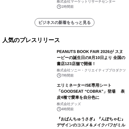
メント、その他）・分析レポートを発
株式会社マーケットリサーチセンター
表
1時間前
ビジネスの新着をもっと見る
人気のプレスリリース
PEANUTS BOOK FAIR 2026が スヌ
ーピーの誕生日の8月10日より 全国の
書店123店舗で開催！
1
株式会社ソニー・クリエイティブプロダクツ
7時間前
エリミネーター/SE専用シート
「GOODSEAT “COBRA”」登場 表
皮4種で愛車を自分色に
2
株式会社グッズ
4時間前
『おぱんちゅうさぎ』『んぽちゃむ』
デザインのコスメ＆メイクパフがミル