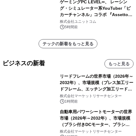
ゲーミングPC LEVEL∞、 レーシン
グ・シミュレーター系YouTuber「ピ
カーチャンネル」コラボ 『Assetto
Corsa EVO』推奨パソコン販売中
株式会社ユニットコム
5時間前
テックの新着をもっと見る
ビジネスの新着
もっと見る
リードフレームの世界市場（2026年～
2032年）、市場規模（プレス加工リー
ドフレーム、エッチング加工リードフ
レーム）・分析レポートを発表
株式会社マーケットリサーチセンター
1時間前
自動車用パワーシートモーターの世界
市場（2026年～2032年）、市場規模
（ブラシ付きDCモーター、ブラシレ
スDCモーター）・分析レポートを発
株式会社マーケットリサーチセンター