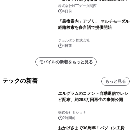
人認証と デジタルデバイド対策で実現
株式会社NTTデータ関西
～
4日前
「乗換案内」アプリ、 マルチモーダル
経路検索を多言語で提供開始
ジョルダン株式会社
4日前
モバイルの新着をもっと見る
テックの新着
もっと見る
エルグラムのコメント自動返信でレシ
ピ配布、約298万回再生の事例公開
株式会社ミショナ
2時間前
おかげさまで36周年！パソコン工房