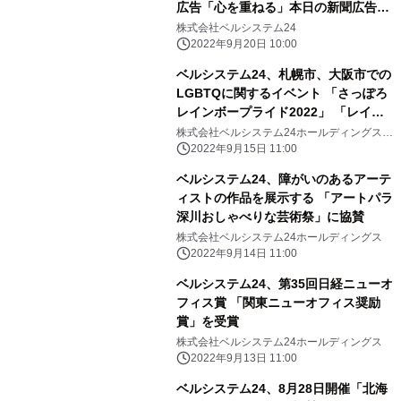
広告「心を重ねる」本日の新聞広告か
ら順次展開
株式会社ベルシステム24
2022年9月20日 10:00
ベルシステム24、札幌市、大阪市での
LGBTQに関するイベント 「さっぽろ
レインボープライド2022」 「レイン
ボーフェスタ！2022」に協賛
株式会社ベルシステム24ホールディングス
株式会社ベルシステム24
2022年9月15日 11:00
ベルシステム24、障がいのあるアーテ
ィストの作品を展示する 「アートパラ
深川おしゃべりな芸術祭」に協賛
株式会社ベルシステム24ホールディングス
2022年9月14日 11:00
ベルシステム24、第35回日経ニューオ
フィス賞 「関東ニューオフィス奨励
賞」を受賞
株式会社ベルシステム24ホールディングス
2022年9月13日 11:00
ベルシステム24、8月28日開催「北海