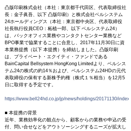
凸版印刷株式会社（本社：東京都千代田区、代表取締役社
長：金子眞吾、以下 凸版印刷）と株式会社ベルシステム
24ホールディングス（本社：東京都中央区、代表取締役
社長執行役員CEO：柘植一郎、以下 ベルシステム24）
は、バックオフィス業務やコンタクトセンター業務など
BPO事業で協業することに合意し、2017年11月30日に資
本業務提携（以下 本提携）を締結しました。凸版印刷
は、プライベート・エクイティ・ファンドである
BainCapital Bellsystem HongKong Limitedより、ベルシス
テム24の株式の約14％および、ベルシステム24HDの元代
表取締役の保有する新株予約権（株式１％相当）を12月5
日に取得する予定です。
https://www.bell24hd.co.jp/jp/news/holdings/20171130/index.
■ 本提携の背景
近年、業務効率化の観点から、顧客からの業務や申込の受
付、問い合せなどをアウトソーシングするニーズが拡大し