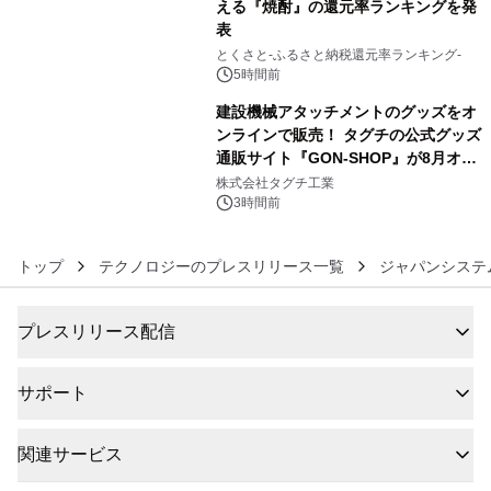
える『焼酎』の還元率ランキングを発
表
5
とくさと-ふるさと納税還元率ランキング-
5時間前
建設機械アタッチメントのグッズをオ
ンラインで販売！ タグチの公式グッズ
通販サイト『GON-SHOP』が8月オー
6
プン
株式会社タグチ工業
3時間前
トップ
テクノロジーのプレスリリース一覧
ジャパンシステ
プレスリリース配信
サポート
関連サービス