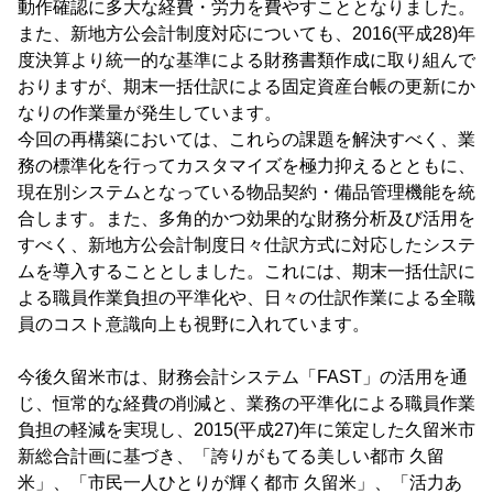
動作確認に多大な経費・労力を費やすこととなりました。
また、新地方公会計制度対応についても、2016(平成28)年
度決算より統一的な基準による財務書類作成に取り組んで
おりますが、期末一括仕訳による固定資産台帳の更新にか
なりの作業量が発生しています。
今回の再構築においては、これらの課題を解決すべく、業
務の標準化を行ってカスタマイズを極力抑えるとともに、
現在別システムとなっている物品契約・備品管理機能を統
合します。また、多角的かつ効果的な財務分析及び活用を
すべく、新地方公会計制度日々仕訳方式に対応したシステ
ムを導入することとしました。これには、期末一括仕訳に
よる職員作業負担の平準化や、日々の仕訳作業による全職
員のコスト意識向上も視野に入れています。
今後久留米市は、財務会計システム「FAST」の活用を通
じ、恒常的な経費の削減と、業務の平準化による職員作業
負担の軽減を実現し、2015(平成27)年に策定した久留米市
新総合計画に基づき、「誇りがもてる美しい都市 久留
米」、「市民一人ひとりが輝く都市 久留米」、「活力あ