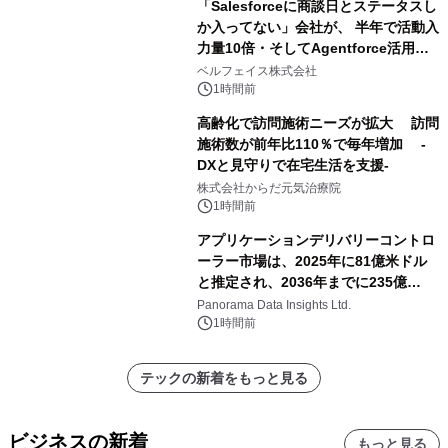
「Salesforceに商談日とステータスし
か入ってない」会社が、 半年で活動入
力量10倍・そしてAgentforce活用へ
── 敷島住宅×bellSalesAI事例公開
ベルフェイス株式会社
1時間前
高齢化で訪問施術ニーズが拡大 訪問
施術数が前年比110％で毎年増加 -
DXと見守りで在宅生活を支援-
株式会社からだ元気治療院
1時間前
アプリケーションデリバリーコントロ
ーラー市場は、2025年に81億米ドル
と推定され、2036年までに235億
8,000万米ドルに達すると予測されて
Panorama Data Insights Ltd.
おり、予測期間（2026年～2036年）
1時間前
テックの新着をもっと見る
ビジネスの新着
もっと見る