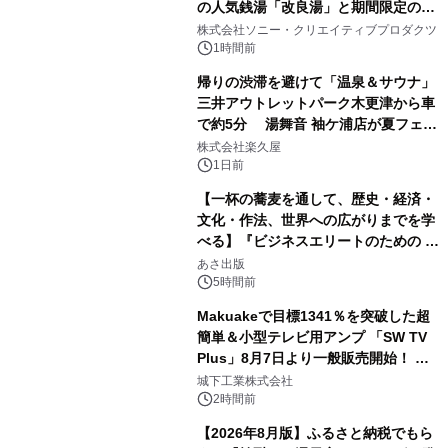
の人気銭湯「改良湯」と期間限定のコ
1
ラボレーション サウナイキタイコラ
株式会社ソニー・クリエイティブプロダクツ
ボグッズも発売決定！
1時間前
帰りの渋滞を避けて「温泉＆サウナ」
三井アウトレットパーク木更津から車
で約5分 湯舞音 袖ケ浦店が夏フェア
2
メニューを提供
株式会社楽久屋
1日前
【一杯の蕎麦を通して、歴史・経済・
文化・作法、世界への広がりまでを学
べる】『ビジネスエリートのための 教
3
養としての蕎麦』2026年8月25日
あさ出版
（火）発売
5時間前
Makuakeで目標1341％を突破した超
簡単＆小型テレビ用アンプ 「SW TV
Plus」8月7日より一般販売開始！ ケ
4
ーブル1本つなぐだけ、テレビの音が
城下工業株式会社
ぐっと豊かに
2時間前
【2026年8月版】ふるさと納税でもら