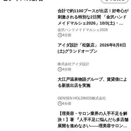
合計で約1100ブースが出店！好奇心が
刺激される特別な2日間 「金沢ハンド
メイドマルシェ2026」10/3(土)・
10/4(日)開催
金沢ハンドメイドマルシェ2026
4分前
アイダ設計「松阪店」 2026年8月8日
(土)グランドオープン
株式会社アイダ設計
4分前
大江戸温泉物語グループ、賃貸借によ
る新規出店を実施
GENSEN HOLDINGS株式会社
4分前
【理美容・サロン業界の人手不足を解
決！】著 『人手不足に悩んだら多店舗
展開を進めなさい――理美容サロン