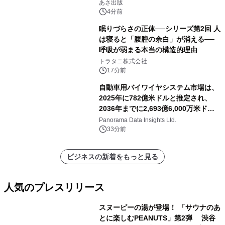
「多店舗展開」の教科書』2026年8月
あさ出版
24日（月）発売
4分前
眠りづらさの正体──シリーズ第2回 人
は寝ると「腹腔の余白」が消える──
呼吸が弱まる本当の構造的理由
トラタニ株式会社
17分前
自動車用バイワイヤシステム市場は、
2025年に782億米ドルと推定され、
2036年までに2,693億6,000万米ドル
に達すると予測されており、予測期間
Panorama Data Insights Ltd.
（2026年～2036年）
33分前
ビジネスの新着をもっと見る
人気のプレスリリース
スヌーピーの湯が登場！ 「サウナのあ
とに楽しむPEANUTS」第2弾 渋谷