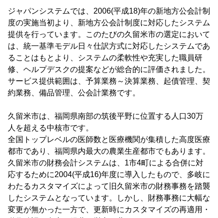
ジャパンシステムでは、2006(平成18)年の新地方公会計制
度の実施当初より、新地方公会計制度に対応したシステム
提供を行っています。このたびの久留米市の選定において
は、統一基準モデル日々仕訳方式に対応したシステムであ
ることはもとより、システムの柔軟性や充実した職員研
修、ヘルプデスクの提案などが総合的に評価されました。
サービス提供範囲は、予算業務～決算業務、起債管理、契
約業務、備品管理、公会計業務です。
久留米市は、福岡県南部の筑後平野に位置する人口30万
人を超える中核市です。
全国トップレベルの医師数と医療機関が集積した高度医療
都市であり、福岡県内最大の農業生産都市でもあります。
久留米市の財務会計システムは、1市4町による合併に対
応するために2004(平成16)年度に導入したもので、多岐に
わたるカスタマイズによって旧久留米市の財務事務を踏襲
したシステムとなっています。しかし、財務事務に大幅な
変更が無かった一方で、更新時にカスタマイズの再適用・