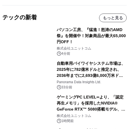
テックの新着
もっと見る
パソコン工房、『猛進！怒涛のAMD
祭』を開催中！対象商品が最大65,000
円OFF！
株式会社ユニットコム
4分前
自動車用バイワイヤシステム市場は、
2025年に782億米ドルと推定され、
2036年までに2,693億6,000万米ドル
に達すると予測されており、予測期間
Panorama Data Insights Ltd.
（2026年～2036年）
33分前
ゲーミングPC LEVEL∞より、「認定
再生メモリ」を採用したNVIDIA®
GeForce RTX™ 5080搭載モデル、
NVIDIA® GeForce RTX™ 5070 Ti搭
株式会社ユニットコム
載モデルを販売開始
1時間前