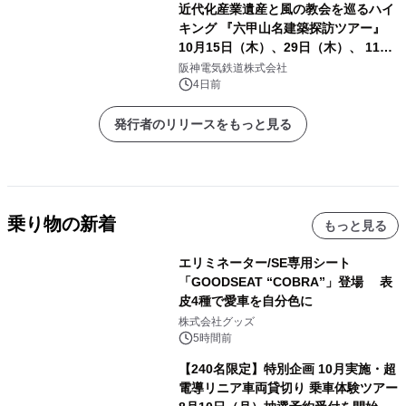
近代化産業遺産と風の教会を巡るハイ
キング 『六甲山名建築探訪ツアー』
10月15日（木）、29日（木）、 11月
5日（木）、12日（木）に開催！
阪神電気鉄道株式会社
4日前
発行者のリリースをもっと見る
乗り物の新着
もっと見る
エリミネーター/SE専用シート
「GOODSEAT “COBRA”」登場 表
皮4種で愛車を自分色に
株式会社グッズ
5時間前
【240名限定】特別企画 10月実施・超
電導リニア車両貸切り 乗車体験ツアー