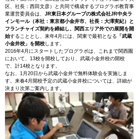
区、社長：西田文彦）と共同で構成するプログラボ教育事
業運営委員会は、
JR東日本グループの株式会社JR中央ラ
インモール（本社：東京都小金井市、社長：大澤実紀）と
フランチャイズ契約を締結し、関西エリア外での展開を開
始
することとし、来年4月には、関東で最初となる
「武蔵
小金井校」を開校
します。
2016年4月にスタートしたプログラボは、これまで関西圏
において、13校を開校しており、武蔵小金井校の開校
で、計14校となります。
なお、1月20日から武蔵小金井で無料体験会を実施しま
す。来春4月開校予定の武蔵小金井校については、詳細が
決まり次第ご案内します。