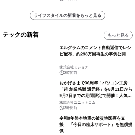
ライフスタイルの新着をもっと見る
テックの新着
もっと見る
エルグラムのコメント自動返信でレシ
ピ配布、約298万回再生の事例公開
株式会社ミショナ
2時間前
おかげさまで36周年！パソコン工房
「超 創業感謝 還元祭」を8月11日から
9月7日までの期間限定で開催！人気の
ゲーミングPCや高性能ノートPCなど
株式会社ユニットコム
対象iiyama PCのご購入で最大3万円分
3時間前
相当を還元
令和8年熊本地震の被災地医療を支
援 『今日の臨床サポート』を無償提
供