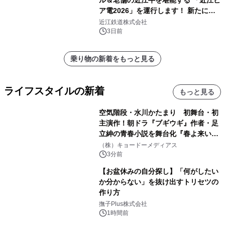
ア電2026」を運行します！ 新たに
「長濱浪漫ビール」が参加！キリン一
近江鉄道株式会社
番搾り飲み放題が復活！
3日前
乗り物の新着をもっと見る
ライフスタイルの新着
もっと見る
空気階段・水川かたまり 初舞台・初
主演作！朝ドラ『ブギウギ』作者・足
立紳の青春小説を舞台化『春よ来い、
マジで来い』キービジュアル解禁！
（株）キョードーメディアス
3分前
【お盆休みの自分探し】「何がしたい
か分からない」を抜け出すトリセツの
作り方
撫子Plus株式会社
1時間前