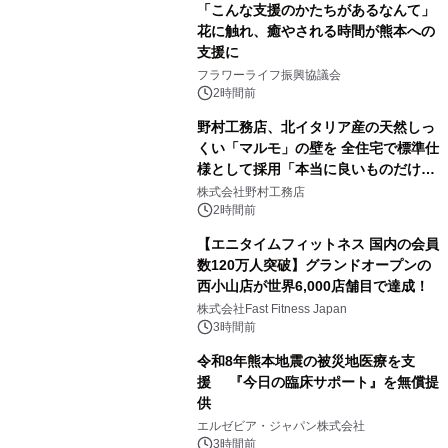
「こんな支援のかたちがあるなんて」
花に触れ、癒やされる時間が熊本への
支援に
フラワーライフ振興協議会
2時間前
野村工務店、北イタリア産の天然しっ
くい「マルモ」の壁を 全住宅で標準仕
様として採用「本当に良いものだけに
こだわる」
株式会社野村工務店
2時間前
【エニタイムフィットネス 国内の会員
数120万人突破】グランドオープンの
西小山店が世界6,000店舗目で達成！
株式会社Fast Fitness Japan
3時間前
令和8年熊本地震の被災地医療を支
援 『今日の臨床サポート』を無償提
供
エルゼビア・ジャパン株式会社
3時間前