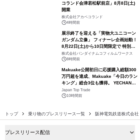
コランド会津若松駅前店」8月8日(土)
開業
4
株式会社アカベコランド
4時間前
展示終了を迎える「実物大ユニコーン
ガンダム立像」 フィナーレ企画始動！
8月22日(土)から10日間限定で 特別映
5
像『UNICORN GUNDAM Statue ―
株式会社バンダイナムコフィルムワークス
BEYOND POSSIBILITY ―』を上映！
8時間前
Makuake公開初日に応援購入総額300
万円超を達成、Makuake「今日のラン
キング」総合3位も獲得。 YECHAN音
6
浴シンギングボウル第2弾の大型サイ
Japan Top Trade
ズ（XL・2XL・3XL）を先行販売中
10時間前
トップ
乗り物のプレスリリース一覧
阪神電気鉄道株式会社
プレスリリース配信