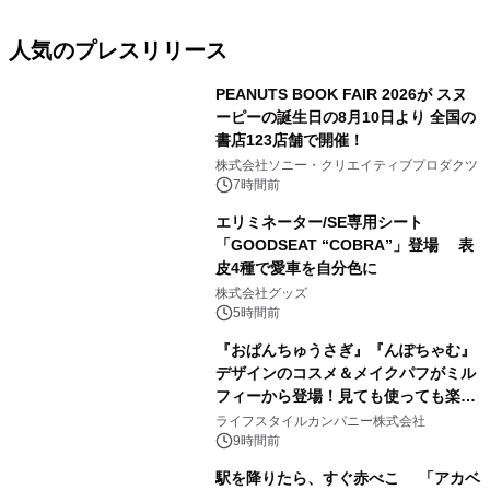
人気のプレスリリース
PEANUTS BOOK FAIR 2026が スヌ
ーピーの誕生日の8月10日より 全国の
書店123店舗で開催！
1
株式会社ソニー・クリエイティブプロダクツ
7時間前
エリミネーター/SE専用シート
「GOODSEAT “COBRA”」登場 表
皮4種で愛車を自分色に
2
株式会社グッズ
5時間前
『おぱんちゅうさぎ』『んぽちゃむ』
デザインのコスメ＆メイクパフがミル
フィーから登場！見ても使っても楽し
3
い、ポップでキュートなコレクショ
ライフスタイルカンパニー株式会社
ン。
9時間前
駅を降りたら、すぐ赤べこ 「アカベ