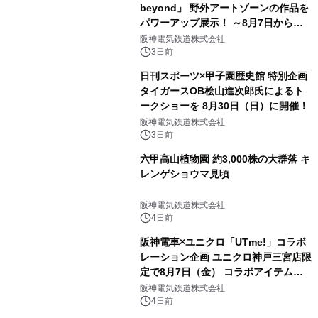
beyond」 野外アートゾーンの作品を
パワーアップ展示！ ～8月7日からは
直前割パスポートを販売～
阪神電気鉄道株式会社
3日前
日刊スポーツ×甲子園歴史館 特別企画
タイガースOB桧山進次郎氏によるト
ークショーを 8月30日（日）に開催！
阪神電気鉄道株式会社
3日前
六甲高山植物園 約3,000株の大群落 キ
レンゲショウマ見頃
阪神電気鉄道株式会社
4日前
阪神電車×ユニクロ「UTme!」コラボ
レーション企画 ユニクロ神戸三宮店限
定で8月7日（金） コラボアイテムが
発売決定！
阪神電気鉄道株式会社
4日前