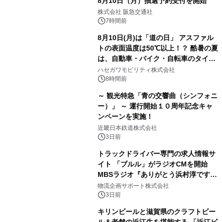
8月10日（月）抽選予約受付を開始
株式会社 阪急交通社
7時間前
8月10日(月)は「道の日」 アスファル
トの表面温度は50℃以上！？ 酷暑の夏
は、自動車・バイク・自転車のタイヤ
バーストが増加 簡単にできる予防法
ハセガワモビリティ株式会社
をご紹介
8時間前
～ 観光特急「青の交響曲（シンフォニ
ー）」 ～ 運行開始１０周年記念キャ
ンペーンを実施！
近畿日本鉄道株式会社
3日前
トラックドライバー専門の求人情報サ
イト 「ブルル」がラジオCMを開始
MBSラジオ『ありがとう浜村淳です』
にて8月1日(土)より
物流企画サポート株式会社
3日前
キリンビールと滋賀県のクラフトビー
ル＆老舗の近江牛を堪能する 「近江ビ