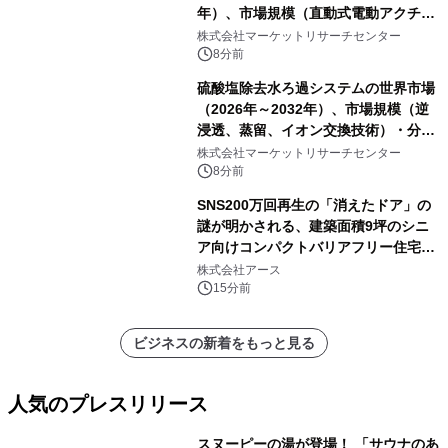
年）、市場規模（直動式電動アクチュ
エータ、回転式電動アクチュエー
株式会社マーケットリサーチセンター
タ）・分析レポートを発表
8分前
硫酸塩除去水ろ過システムの世界市場
（2026年～2032年）、市場規模（逆
浸透、蒸留、イオン交換技術）・分析
レポートを発表
株式会社マーケットリサーチセンター
8分前
SNS200万回再生の「消えたドア」の
謎が明かされる、建築面積9坪のシニ
ア向けコンパクトバリアフリー住宅が
誕生
株式会社アース
15分前
ビジネスの新着をもっと見る
人気のプレスリリース
スヌーピーの湯が登場！ 「サウナのあ