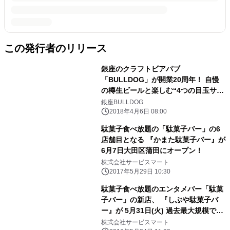
この発行者のリリース
銀座のクラフトビアパブ
「BULLDOG」が開業20周年！ 自慢
の樽生ビールと楽しむ“4つの目玉サー
ビス”を提供
銀座BULLDOG
2018年4月6日 08:00
駄菓子食べ放題の「駄菓子バー」の6
店舗目となる 『かまた駄菓子バー』が
6月7日大田区蒲田にオープン！
株式会社サービスマート
2017年5月29日 10:30
駄菓子食べ放題のエンタメバー「駄菓
子バー」の新店、 『しぶや駄菓子バ
ー』が 5月31日(火) 過去最大規模で渋
谷にオープン
株式会社サービスマート