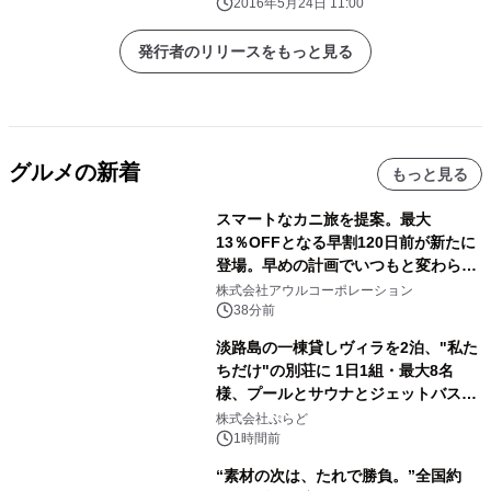
2016年5月24日 11:00
発行者のリリースをもっと見る
グルメの新着
もっと見る
スマートなカニ旅を提案。最大
13％OFFとなる早割120日前が新たに
登場。早めの計画でいつもと変わらぬ
大人の冬旅を。ー夕日ヶ浦温泉「佳松
株式会社アウルコーポレーション
苑 別邸ふうか」ー
38分前
淡路島の一棟貸しヴィラを2泊、"私た
ちだけ"の別荘に 1日1組・最大8名
様、プールとサウナとジェットバス付
きで Villa Mon Temps AWAJIの連泊
株式会社ぷらど
素泊りプラン
1時間前
“素材の次は、たれで勝負。”全国約