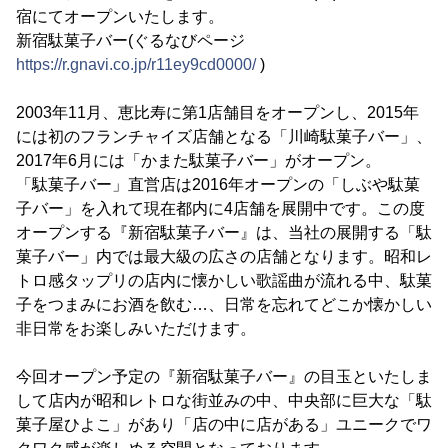
宿にてオープンいたします。
新宿駄菓子バー(ぐるなびページ
https://r.gnavi.co.jp/r11ey9cd0000/
)
2003年11月、恵比寿に第1店舗目をオープンし、2015年
には初のフランチャイズ店舗となる「川崎駄菓子バー」、
2017年6月には「かまた駄菓子バー」がオープン。
「駄菓子バー」直営店は2016年オープンの「しぶや駄菓
子バー」を入れて現在都内に4店舗を展開中です。この度
オープンする『新宿駄菓子バー』は、当社の展開する「駄
菓子バー」内では最大級の広さの店舗となります。昭和レ
トロ感タップリの店内に懐かしい歌謡曲が流れる中、駄菓
子をつまみにお酒を飲む…、日常を忘れてどこか懐かしい
非日常をお楽しみいただけます。
今回オープン予定の『新宿駄菓子バー』の目玉といたしま
して店内が昭和レトロな街並みの中、中央部に巨大な「駄
菓子屋ひよこ」があり「店の中に店がある」ユニークでワ