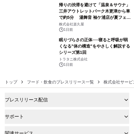
帰りの渋滞を避けて「温泉＆サウナ」
三井アウトレットパーク木更津から車
で約5分 湯舞音 袖ケ浦店が夏フェア
5
メニューを提供
株式会社楽久屋
1日前
眠りづらさの正体──寝ると呼吸が弱
くなる"体の構造"をやさしく解説する
シリーズ第1回
6
トラタニ株式会社
1日前
トップ
フード・飲食のプレスリリース一覧
株式会社サービ
プレスリリース配信
サポート
関連サービス