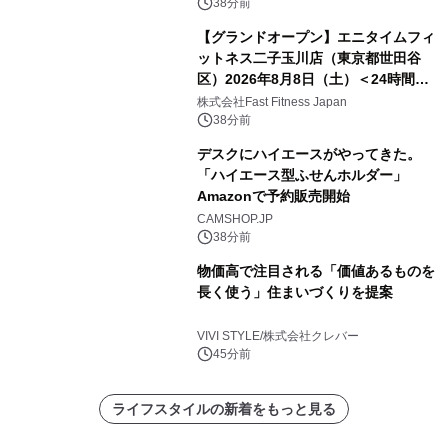
苑 別邸ふうか」ー
38分前
【グランドオープン】エニタイムフィ
ットネス二子玉川店（東京都世田谷
区）2026年8月8日（土）＜24時間年
中無休のフィットネスジム＞
株式会社Fast Fitness Japan
38分前
デスクにハイエースがやってきた。
「ハイエース型ふせんホルダー」
Amazonで予約販売開始
CAMSHOP.JP
38分前
物価高で注目される「価値あるものを
長く使う」住まいづくりを提案
VIVI STYLE/株式会社クレバー
45分前
ライフスタイルの新着をもっと見る