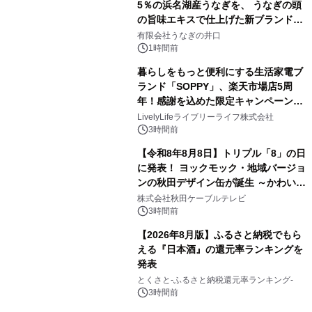
5％の浜名湖産うなぎを、 うなぎの頭
の旨味エキスで仕上げた新ブランド
「井口の誉」誕生
有限会社うなぎの井口
1時間前
暮らしをもっと便利にする生活家電ブ
ランド「SOPPY」、楽天市場店5周
年！感謝を込めた限定キャンペーンを
8月10日より開催
LivelyLifeライブリーライフ株式会社
3時間前
【令和8年8月8日】トリプル「8」の日
に発表！ ヨックモック・地域バージョ
ンの秋田デザイン缶が誕生 ～かわいい
秋田犬の子犬と秋田の四季と名所を巡
株式会社秋田ケーブルテレビ
るパッケージ～ 9月1日(火)秋田県内で
3時間前
販売開始
【2026年8月版】ふるさと納税でもら
える『日本酒』の還元率ランキングを
発表
とくさと-ふるさと納税還元率ランキング-
3時間前