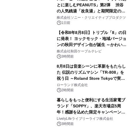
とに楽しむPEANUTS」第2弾 渋谷
の人気銭湯「改良湯」と期間限定のコ
1
ラボレーション サウナイキタイコラ
株式会社ソニー・クリエイティブプロダクツ
ボグッズも発売決定！
1日前
【令和8年8月8日】トリプル「8」の日
に発表！ ヨックモック・地域バージョ
ンの秋田デザイン缶が誕生 ～かわいい
2
秋田犬の子犬と秋田の四季と名所を巡
株式会社秋田ケーブルテレビ
るパッケージ～ 9月1日(火)秋田県内で
3時間前
販売開始
8月8日は音楽シーンに革新をもたらし
た 伝説のリズムマシン「TR-808」を
祝う日 ～Roland Store Tokyoで実機
3
を展示しての 記念キャンペーンを開
ローランド株式会社
催 英国ラジオ「NTS」の 特別プログ
2時間前
ラムや、「TR-808」を愛する伝説的
暮らしをもっと便利にする生活家電ブ
アーティストを フィーチャーしたアニ
ランド「SOPPY」、楽天市場店5周
メーションを公開～
年！感謝を込めた限定キャンペーンを
4
8月10日より開催
LivelyLifeライブリーライフ株式会社
3時間前