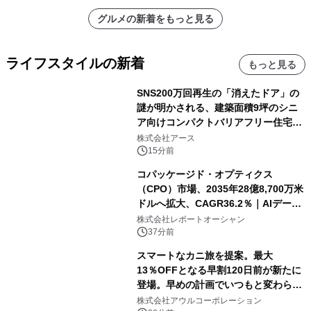
グルメの新着をもっと見る
ライフスタイルの新着
もっと見る
SNS200万回再生の「消えたドア」の
謎が明かされる、建築面積9坪のシニ
ア向けコンパクトバリアフリー住宅が
誕生
株式会社アース
15分前
コパッケージド・オプティクス
（CPO）市場、2035年28億8,700万米
ドルへ拡大、CAGR36.2％｜AIデータ
センター・高速光通信需要が成長を加
株式会社レポートオーシャン
速
37分前
スマートなカニ旅を提案。最大
13％OFFとなる早割120日前が新たに
登場。早めの計画でいつもと変わらぬ
大人の冬旅を。ー夕日ヶ浦温泉「佳松
株式会社アウルコーポレーション