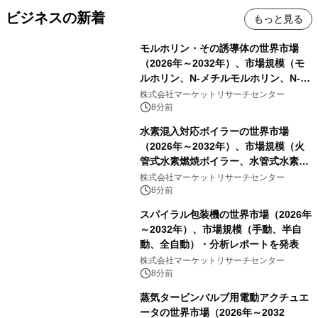
ビジネスの新着
もっと見る
モルホリン・その誘導体の世界市場
（2026年～2032年）、市場規模（モ
ルホリン、N-メチルモルホリン、N-エ
チルモルホリン、その他）・分析レポ
株式会社マーケットリサーチセンター
ートを発表
8分前
水素混入対応ボイラーの世界市場
（2026年～2032年）、市場規模（火
管式水素燃焼ボイラー、水管式水素燃
焼ボイラー、その他）・分析レポート
株式会社マーケットリサーチセンター
を発表
8分前
スパイラル包装機の世界市場（2026年
～2032年）、市場規模（手動、半自
動、全自動）・分析レポートを発表
株式会社マーケットリサーチセンター
8分前
蒸気タービンバルブ用電動アクチュエ
ータの世界市場（2026年～2032