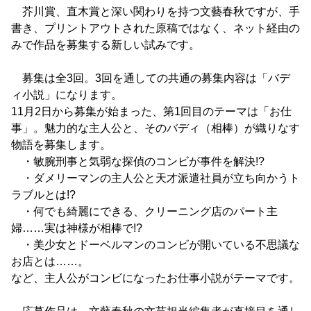
芥川賞、直木賞と深い関わりを持つ文藝春秋ですが、手
書き、プリントアウトされた原稿ではなく、ネット経由の
みで作品を募集する新しい試みです。
募集は全3回。3回を通しての共通の募集内容は「バデ
ィ小説」になります。
11月2日から募集が始まった、第1回目のテーマは「お仕
事」。魅力的な主人公と、そのバディ（相棒）が織りなす
物語を募集します。
・敏腕刑事と気弱な探偵のコンビが事件を解決!?
・ダメリーマンの主人公と天才派遣社員が立ち向かうト
ラブルとは!?
・何でも綺麗にできる、クリーニング店のパート主
婦……実は神様が相棒で!?
・美少女とドーベルマンのコンビが開いている不思議な
お店とは……。
など、主人公がコンビになったお仕事小説がテーマです。