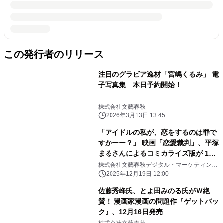
この発行者のリリース
注目のグラビア逸材「宮嶋くるみ」 電
子写真集 本日予約開始！
株式会社文藝春秋
2026年3月13日 13:45
「アイドルの私が、恋をするのは罪で
すかーー？」 映画「恋愛裁判」、平塚
まるさんによるコミカライズ版が 12
月19日（金）より「ピッコマ」にて先
株式会社文藝春秋デジタル・マーケティング
部
行配信開始！
2025年12月19日 12:00
佐藤秀峰氏、とよ田みのる氏がＷ絶
賛！ 漫画家漫画の問題作『ゲットバッ
ク』、12月16日発売