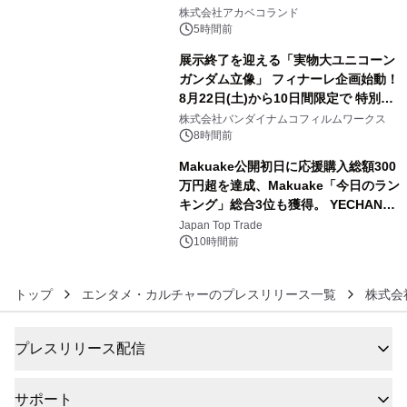
4
株式会社アカベコランド
5時間前
展示終了を迎える「実物大ユニコーン
ガンダム立像」 フィナーレ企画始動！
8月22日(土)から10日間限定で 特別映
5
像『UNICORN GUNDAM Statue ―
株式会社バンダイナムコフィルムワークス
BEYOND POSSIBILITY ―』を上映！
8時間前
Makuake公開初日に応援購入総額300
万円超を達成、Makuake「今日のラン
キング」総合3位も獲得。 YECHAN音
6
浴シンギングボウル第2弾の大型サイ
Japan Top Trade
ズ（XL・2XL・3XL）を先行販売中
10時間前
トップ
エンタメ・カルチャーのプレスリリース一覧
株式会
プレスリリース配信
サポート