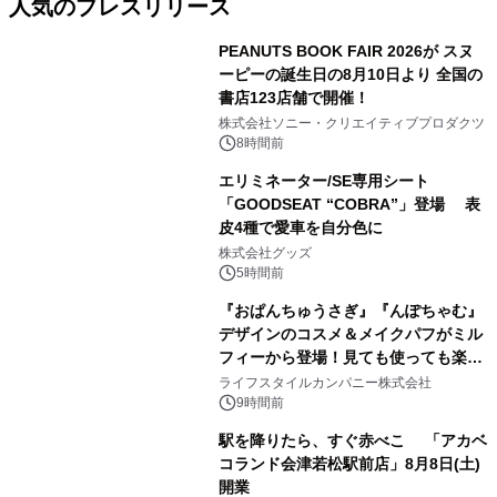
人気のプレスリリース
PEANUTS BOOK FAIR 2026が スヌ
ーピーの誕生日の8月10日より 全国の
書店123店舗で開催！
1
株式会社ソニー・クリエイティブプロダクツ
8時間前
エリミネーター/SE専用シート
「GOODSEAT “COBRA”」登場 表
皮4種で愛車を自分色に
2
株式会社グッズ
5時間前
『おぱんちゅうさぎ』『んぽちゃむ』
デザインのコスメ＆メイクパフがミル
フィーから登場！見ても使っても楽し
3
い、ポップでキュートなコレクショ
ライフスタイルカンパニー株式会社
ン。
9時間前
駅を降りたら、すぐ赤べこ 「アカベ
コランド会津若松駅前店」8月8日(土)
開業