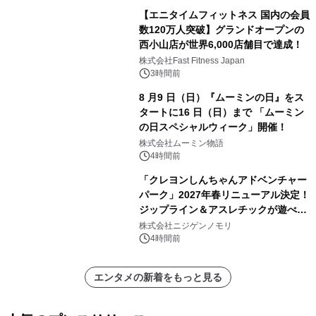
【エニタイムフィットネス 国内の会員
数120万人突破】グランドオープンの
西小山店が世界6,000店舗目で達成！
株式会社Fast Fitness Japan
3時間前
8 月9 日（日）『ムーミンの日』をス
タートに16 日（日）まで 「ムーミン
の日スペシャルウィーク」開催！
株式会社ムーミン物語
4時間前
「クレヨンしんちゃんアドベンチャー
パーク」2027年春リニューアル決定！
ジップライン＆アスレチックが遊べる
のは今年が最後！ 「ラスト！ドキがム
株式会社ニジゲンノモリ
ネムネ～大作戦！」始動
4時間前
エンタメの新着をもっと見る