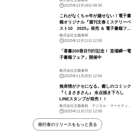
株式会社文藝春秋
2025年12月16日 09:30
これがなくちゃ年が越せない！電子書
籍オリジナル『週刊文春ミステリーベ
スト10 2025』発売 ＆ 電子書籍フェ
ア「文藝春秋ミステリー大祭2025」開
株式会社文藝春秋
催
2025年12月11日 12:00
「著書200冊目刊行記念！ 堂場瞬一電
子書籍フェア」開催中
株式会社文藝春秋
2025年11月20日 12:00
無表情がクセになる。癒しのコミック
『くまさきさん』 全点描き下ろし
LINEスタンプが発売！！
株式会社文藝春秋 デジタル・マーケティン
グ部
2025年11月17日 12:00
発行者のリリースをもっと見る