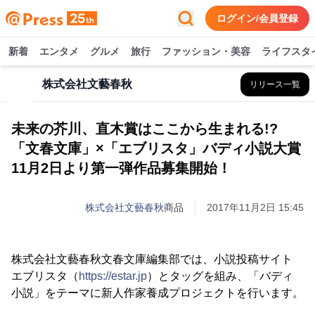
ログイン/会員登録
新着
エンタメ
グルメ
旅行
ファッション・美容
ライフスタ
株式会社文藝春秋
リリース一覧
未来の芥川、直木賞はここから生まれる!?
「文春文庫」×「エブリスタ」バディ小説大賞
11月2日より第一弾作品募集開始！
株式会社文藝春秋
商品
2017年11月2日 15:45
株式会社文藝春秋文春文庫編集部では、小説投稿サイト
エブリスタ（
https://estar.jp
）とタッグを組み、「バディ
小説」をテーマに新人作家養成プロジェクトを行います。