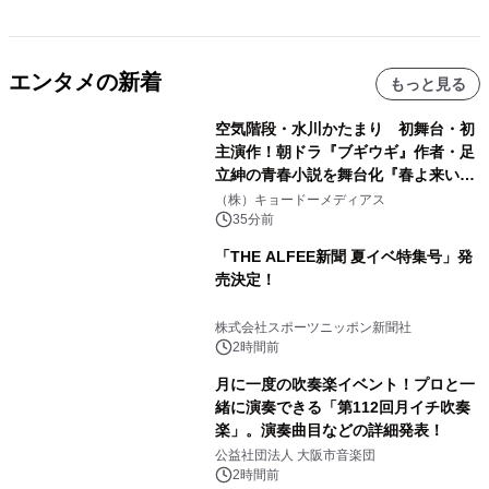
エンタメの新着
もっと見る
空気階段・水川かたまり 初舞台・初
主演作！朝ドラ『ブギウギ』作者・足
立紳の青春小説を舞台化『春よ来い、
マジで来い』キービジュアル解禁！
（株）キョードーメディアス
35分前
「THE ALFEE新聞 夏イベ特集号」発
売決定！
株式会社スポーツニッポン新聞社
2時間前
月に一度の吹奏楽イベント！プロと一
緒に演奏できる「第112回月イチ吹奏
楽」。演奏曲目などの詳細発表！
公益社団法人 大阪市音楽団
2時間前