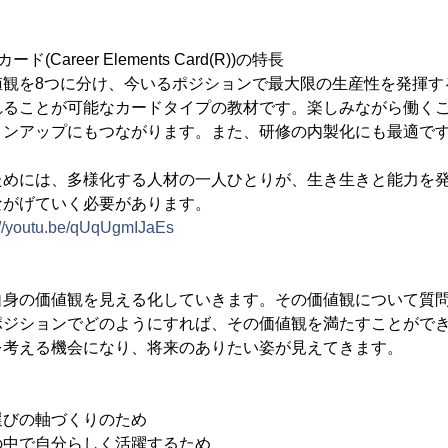
Career Elements Card(R))の特長
値観を8つに分け、今いるポジションで最大限の生産性を発揮す
れることが可能なカードタイプの教材です。楽しみながら働く
ョンアップにもつながります。また、研修の内製化にも最適で
ためには、多様化する人材の一人ひとりが、生き生きと能力を
ながげていく必要があります。
://youtu.be/qUqUgmIJaEs
＞
自身の価値観を見える化していきます。その価値観について質
ポジションでどのようにすれば、その価値観を満たすことがで
を考える機会になり、将来のありたい姿が見えてきます。
＞
選びの軸づくりのため
の中で自分らしく活躍するため