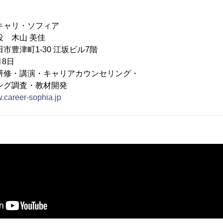
キャリ・ソフィア
役 木山 美佳
市豊津町1-30 江坂ビル7階
月8日
研修・講演・キャリアカウンセリング・
調査・教材開発
w.career-sophia.jp