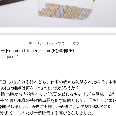
キャリアエレメンツカードセット_1
areer Elements Card(R))詳細URL：
ia.jp/cec/
時短に力を入れるけれども、仕事の成果も削減されたのでは本
ためには組織は何をすればよいのだろうか？
の創業当時から内的キャリア(充実を感じるキャリア)を醸成する
中で個と組織の持続的成長を促す目的として、「キャリアエレメン
d(R))」を開発しました。過去に実施した研修において約1,000名
望が多く、このたび一般販売する運びとなりました。