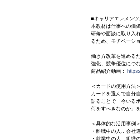
■キャリアエレメンツカード(
本教材は仕事への価
研修や面談に取り入
るため、モチベーシ
働き方改革を進める
強化、競争優位につ
商品紹介動画：
https
＜カードの使用方法
カードを選んで自分
語ることで「今いる
何をすべきなのか」
＜具体的な活用事例
・離職中の人…会社
・就業中の人…組織