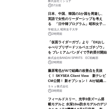
株式会社ミショナ
57分前
日本、中国、韓国の3か国を周遊し、
英語で女性のリーダーシップを考え
る 「日中韓プログラム」昭和女子大
学で開催
学校法人 昭和女子大学
2時間前
「仮面ライダーガヴ」より 「DXおし
ゃべりブリザードソルベエゴチゾウ」
を プレミアムバンダイで予約受付開始
株式会社BANDAI SPIRITS EC戦略部
2時間前
藤原竜也がAIで組織の改善点を見抜
く！ SKYSEA Client View 新テレビ
CM公開！ 新オプション！ AIが組織の
業務実態を分析し労務改善を支援。 藤
Ｓｋｙ株式会社
原竜也メイキング動画公開 「もしAIが
3時間前
自分を分析したら、すぐ休めと言われ
フィールドスリー、光学3倍ズーム搭
る自信がある」「昨年の夏はカブトム
載モデルと 水深10m防水モデルのデジ
シを捕まえたり、虫と戦ったり…」