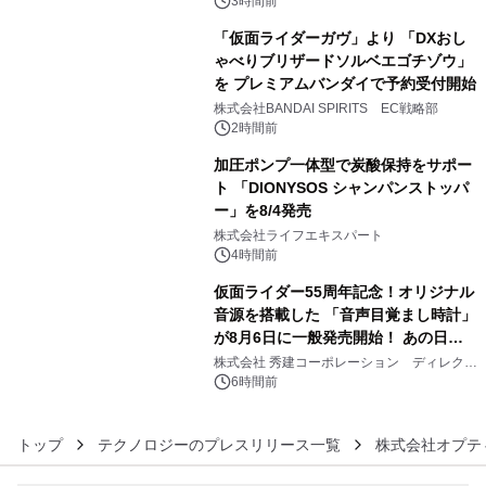
ジ新登場
3時間前
「仮面ライダーガヴ」より 「DXおし
ゃべりブリザードソルベエゴチゾウ」
を プレミアムバンダイで予約受付開始
4
株式会社BANDAI SPIRITS EC戦略部
2時間前
加圧ポンプ一体型で炭酸保持をサポー
ト 「DIONYSOS シャンパンストッパ
ー」を8/4発売
5
株式会社ライフエキスパート
4時間前
仮面ライダー55周年記念！オリジナル
音源を搭載した 「音声目覚まし時計」
が8月6日に一般発売開始！ あの日の
6
大興奮が今甦る
株式会社 秀建コーポレーション ディレクト
アートギャラリー
6時間前
トップ
テクノロジーのプレスリリース一覧
株式会社オプテ