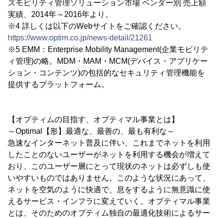
ズモビリティ管理ソリューション市場 ベンダー別 売上額
実績、2014年～2016年より。
※4 詳しくは以下のWebサイトをご確認ください。
https://www.optim.co.jp/news-detail/21261
※5 EMM：Enterprise Mobility Management(企業モビリテ
ィ管理)の略。MDM・MAM・MCM(デバイス・アプリケー
ション・コンテンツ)の包括的なセキュリティ管理機能を
提供するプラットフォーム。
【オプティムの目指す、オプティマル事業とは】
～Optimal【形】最適な、最善の、最も有利な～
急速なインターネット普及に伴い、これまでネットを利用
したことのないユーザーがネットを利用する機会が増えて
おり、このユーザー層にとって現状のネットは必ずしも使
いやすいものではありません。このような状況にあって、
ネットを空気のように快適で、息をするように無意識に使
えるサービス・インフラに変えていく。オプティマル事業
とは、そのためのオプティム独自の最適化技術によるサー