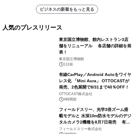
ビジネスの新着をもっと見る
人気のプレスリリース
東京国立博物館、館内レストラン3店
舗をリニューアル 各店舗の詳細を発
表！
1
東京国立博物館
1日前
有線CarPlay／Android Autoをワイヤ
レス化 「Mini Aura」 OTTOCASTが
発売、2色展開で8/31まで40％OFF！
2
OTTOCAST株式会社
4時間前
フィールドスリー、光学3倍ズーム搭
載モデルと 水深10m防水モデルのデジ
タルカメラ2機種を8月7日発売 有効
3
約1300万画素、用途別に選べるコンデ
フィールドスリー株式会社