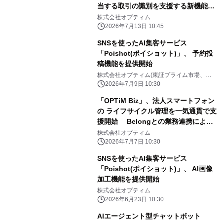
当する取引の識別を支援する新機能を
提供開始 ～リース該当性の判定作業に
株式会社オプティム
かかる工数を削減～
2026年7月13日 10:45
SNSを使ったAI集客サービス
「Poishot(ポイショット)」、 予約投
稿機能を提供開始
株式会社オプティム(東証プライム市場、コ
ード：3694)
2026年7月9日 10:30
「OPTiM Biz」、法人スマートフォン
の ライフサイクル管理を一気通貫で支
援開始 Belongとの業務連携によ
り、セキュアな売却・処分への シーム
株式会社オプティム
レスな導線を提供
2026年7月7日 10:30
SNSを使ったAI集客サービス
「Poishot(ポイショット)」、 AI画像
加工機能を提供開始
株式会社オプティム
2026年6月23日 10:30
AIエージェント型チャットボット