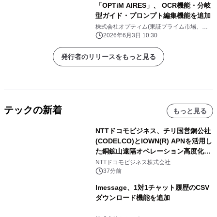
「OPTiM AIRES」、 OCR機能・分岐
型ガイド・プロンプト編集機能を追加
株式会社オプティム(東証プライム市場、コ
ード：3694)
2026年6月3日 10:30
発行者のリリースをもっと見る
テックの新着
もっと見る
NTTドコモビジネス、チリ国営銅公社
(CODELCO)とIOWN(R) APNを活用し
た銅鉱山遠隔オペレーション高度化に
向けた調査・実証を開始
NTTドコモビジネス株式会社
37分前
lmessage、1対1チャット履歴のCSV
ダウンロード機能を追加