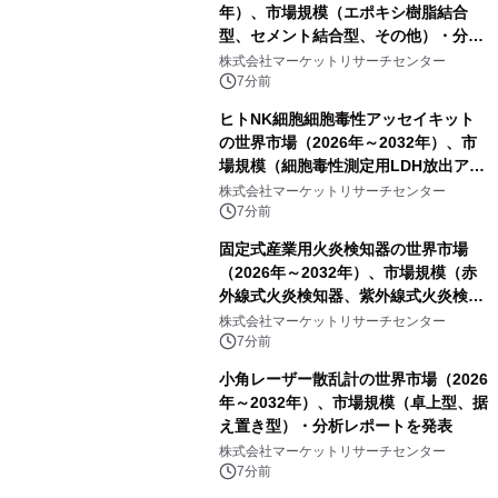
年）、市場規模（エポキシ樹脂結合
型、セメント結合型、その他）・分析
レポートを発表
株式会社マーケットリサーチセンター
7分前
ヒトNK細胞細胞毒性アッセイキット
の世界市場（2026年～2032年）、市
場規模（細胞毒性測定用LDH放出アッ
セイ、細胞毒性測定用CCK8アッセ
株式会社マーケットリサーチセンター
イ、細胞毒性測定用MTTアッセイ、細
7分前
胞毒性測定用CAM標識標的細胞アッセ
固定式産業用火炎検知器の世界市場
イ、細胞毒性測定用CFSE標識標的細
（2026年～2032年）、市場規模（赤
胞アッセイ）・分析レポートを発表
外線式火炎検知器、紫外線式火炎検知
器、UV&IR火炎検知器、その他）・分
株式会社マーケットリサーチセンター
析レポートを発表
7分前
小角レーザー散乱計の世界市場（2026
年～2032年）、市場規模（卓上型、据
え置き型）・分析レポートを発表
株式会社マーケットリサーチセンター
7分前