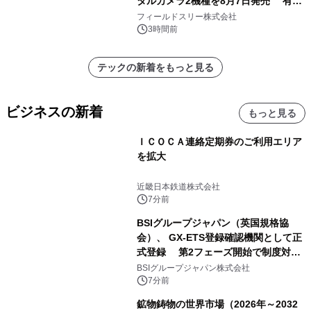
タルカメラ2機種を8月7日発売 有効
約1300万画素、用途別に選べるコンデ
フィールドスリー株式会社
ジ新登場
3時間前
テックの新着をもっと見る
ビジネスの新着
もっと見る
ＩＣＯＣＡ連絡定期券のご利用エリア
を拡大
近畿日本鉄道株式会社
7分前
BSIグループジャパン（英国規格協
会）、 GX-ETS登録確認機関として正
式登録 第2フェーズ開始で制度対応
が義務化、 企業の対応はどう変わるの
BSIグループジャパン株式会社
か？ 法的拘束力をもつGX-ETSの実
7分前
務ポイント解説セミナーの アーカイブ
鉱物鋳物の世界市場（2026年～2032
動画を公開中