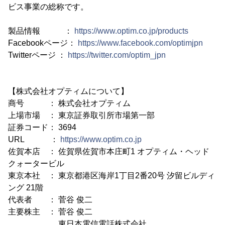
ビス事業の総称です。
製品情報 ：
https://www.optim.co.jp/products
Facebookページ：
https://www.facebook.com/optimjpn
Twitterページ ：
https://twitter.com/optim_jpn
【株式会社オプティムについて】
商号 ： 株式会社オプティム
上場市場 ： 東京証券取引所市場第一部
証券コード： 3694
URL ：
https://www.optim.co.jp
佐賀本店 ： 佐賀県佐賀市本庄町1 オプティム・ヘッド
クォータービル
東京本社 ： 東京都港区海岸1丁目2番20号 汐留ビルディ
ング 21階
代表者 ： 菅谷 俊二
主要株主 ： 菅谷 俊二
東日本電信電話株式会社