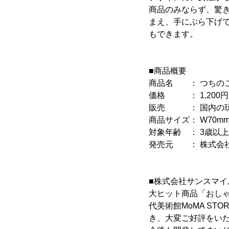
商品のみならず、驚
まえ、手にぶら下げ
もできます。
■商品概要
商品名 ： つちの
価格 ： 1,200円(
販売 ： 国内の玩
商品サイズ： W70mm×
対象年齢 ： 3歳以上
発売元 ： 株式会
■株式会社サンスマイ
大ヒット商品「おし
代美術館MoMA S
き、大変ご好評をい