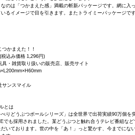
きなのは「つかまえた感」満載の斬新パッケージです。網に入
ているイメージで目を引きます。またトライミーパッケージで
こつかまえた！！
税込み価格 1,296円)
具・雑貨取り扱いの販売店、販売サイト
L200mm×H60mm
社サンスマイル
ルとは
ゃべりどうぶつボールシリーズ」は全世界で出荷実績90万個を
TOREでも採用されました。某どうぶつと触れ合うテレビ番組な
ただいております。世の中を「あ！」っと驚かす、今までにな