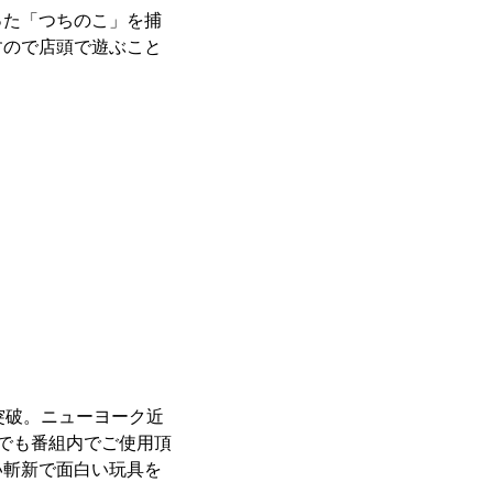
った「つちのこ」を捕
すので店頭で遊ぶこと
突破。ニューヨーク近
どでも番組内でご使用頂
い斬新で面白い玩具を