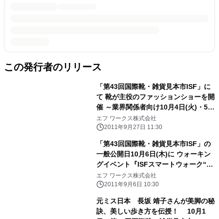
この発行者のリリース
「第43回国際靴・雑貨見本市ISF」に
て 靴が主役のファッションショーを開
催 ～業界関係者向け10月4日(火)・5日
(水) 一般公開日10月6日(木)～
エフ ワークス株式会社
2011年9月27日 11:30
「第43回国際靴・雑貨見本市ISF」の
一般公開日10月6日(木)に ウォーキン
グイベント『ISFスマートウォーク“ス
マ歩”』を開催
エフ ワークス株式会社
2011年9月6日 10:30
元ミス日本 長坂 靖子さんが美脚の秘
訣、美しい歩き方を伝授！ 10月1