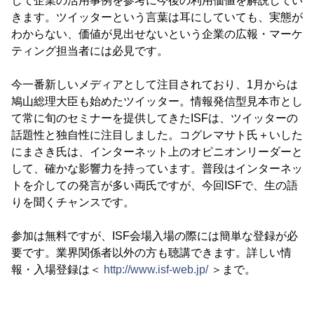
して企業の活用事例を参考に今後の利用価値を解説してい
きます。ツイッターという言葉は耳にしていても、実態が
わからない、価値が見出せないという企業の広報・マーケ
ティング担当者には必見です。
今一番新しいメディアとして注目されており、1月からは
鳩山総理大臣も始めたツイッター。情報発信型見本市とし
て常に旬のセミナーを提供してきたISFは、ツイッターの
話題性と独自性に注目しました。コグレマサト氏＋いした
にまさき氏は、インターネット上のオピニオンリーダーと
して、確かな影響力を持っています。普段はインターネッ
トを介しての発言が多い両氏ですが、今回ISFで、生の語
りを聞くチャンスです。
参加は無料ですが、ISF会場入場の際には簡単な登録が必
要です。業界関係者以外の方も聴講できます。詳しい情
報・入場登録は＜
http://www.isf-web.jp/
＞まで。