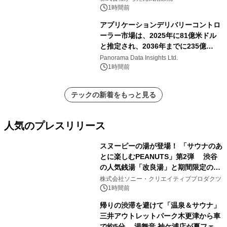
1時間前
アプリケーションデリバリーコントロ
ーラー市場は、2025年に81億米ドル
と推定され、2036年までに235億
8,000万米ドルに達すると予測されて
Panorama Data Insights Ltd.
おり、予測期間（2026年～2036年）
1時間前
テックの新着をもっと見る
人気のプレスリリース
スヌーピーの湯が登場！ 「サウナのあ
とに楽しむPEANUTS」第2弾 渋谷
の人気銭湯「改良湯」と期間限定のコ
1
ラボレーション サウナイキタイコラ
株式会社ソニー・クリエイティブプロダクツ
ボグッズも発売決定！
1時間前
帰りの渋滞を避けて「温泉＆サウナ」
三井アウトレットパーク木更津から車
で約5分 湯舞音 袖ケ浦店が夏フェア