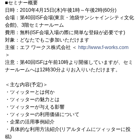
■セミナー概要
日時：2010年4月15日(木)午後1時～午後2時(60分)
会場：第40回ISF会場(東京・池袋サンシャインシティ文化
会館)、3階セミナールーム
費用：無料(ISF会場入場の際に簡単な登録が必要です)
対象：どなたでもご参加いただけます
主催：エフ ワークス株式会社 ＜
http://www.f-works.com
＞
注意：第40回ISFは午前10時より開催していますが、セミ
ナールームへは12時30分よりお入りいただけます。
＜主な内容(予定)＞
・ツィッターとは何か
・ツィッターの魅力とは
・ツィッターが与える影響
・ツィッターの利用価値について
・企業の活用事例紹介
・具体的な利用方法紹介(リアルタイムにツィッターに投
稿)