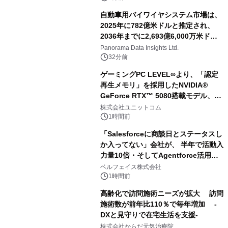
自動車用バイワイヤシステム市場は、
2025年に782億米ドルと推定され、
2036年までに2,693億6,000万米ドル
に達すると予測されており、予測期間
Panorama Data Insights Ltd.
（2026年～2036年）
32分前
ゲーミングPC LEVEL∞より、「認定
再生メモリ」を採用したNVIDIA®
GeForce RTX™ 5080搭載モデル、
NVIDIA® GeForce RTX™ 5070 Ti搭
株式会社ユニットコム
載モデルを販売開始
1時間前
「Salesforceに商談日とステータスし
か入ってない」会社が、 半年で活動入
力量10倍・そしてAgentforce活用へ
── 敷島住宅×bellSalesAI事例公開
ベルフェイス株式会社
1時間前
高齢化で訪問施術ニーズが拡大 訪問
施術数が前年比110％で毎年増加 -
DXと見守りで在宅生活を支援-
株式会社からだ元気治療院