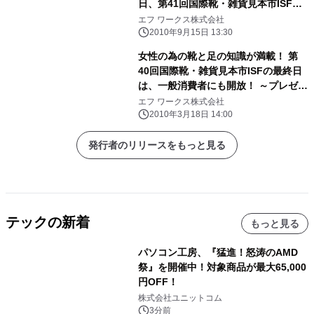
日、第41回国際靴・雑貨見本市ISFに
て足の悩み解決イベントを開催
エフ ワークス株式会社
2010年9月15日 13:30
女性の為の靴と足の知識が満載！ 第
40回国際靴・雑貨見本市ISFの最終日
は、一般消費者にも開放！ ～プレゼン
トやウォーキングワークショップなど
エフ ワークス株式会社
盛りだくさん～
2010年3月18日 14:00
発行者のリリースをもっと見る
テックの新着
もっと見る
パソコン工房、『猛進！怒涛のAMD
祭』を開催中！対象商品が最大65,000
円OFF！
株式会社ユニットコム
3分前