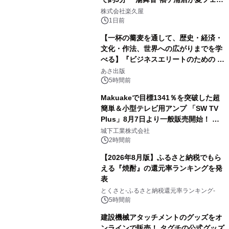
2
メニューを提供
株式会社楽久屋
1日前
【一杯の蕎麦を通して、歴史・経済・
文化・作法、世界への広がりまでを学
べる】『ビジネスエリートのための 教
3
養としての蕎麦』2026年8月25日
あさ出版
（火）発売
5時間前
Makuakeで目標1341％を突破した超
簡単＆小型テレビ用アンプ 「SW TV
Plus」8月7日より一般販売開始！ ケ
4
ーブル1本つなぐだけ、テレビの音が
城下工業株式会社
ぐっと豊かに
2時間前
【2026年8月版】ふるさと納税でもら
える『焼酎』の還元率ランキングを発
表
5
とくさと-ふるさと納税還元率ランキング-
5時間前
建設機械アタッチメントのグッズをオ
ンラインで販売！ タグチの公式グッズ