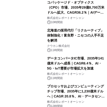
コパッケージド・オプティクス
（CPO）市場、2035年28億8,700万米
ドルへ拡大、CAGR36.2％｜AIデータ
センター・高速光通信需要が成長を加
株式会社レポートオーシャン
速
10時間前
北海道の採用代行「リクルーティブ」
体制強化！富良野・ニセコの人手不足
を解消
クウカン株式会社
11時間前
データコンバータIC市場、2035年141
億米ドルへ成長｜CAGR6.4％、AI・
5G・IoT需要が市場拡大を加速
株式会社レポートオーシャン
11時間前
プロセッサおよびコンピューティング
チップ市場、2035年に1,230億米ドル
へ｜CAGR 20.8％、AI・データセンタ
ー需要が成長を牽引
株式会社レポートオーシャン
12時間前