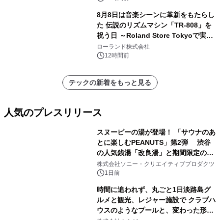
8月8日は音楽シーンに革新をもたらし
た 伝説のリズムマシン「TR-808」を
祝う日 ～Roland Store Tokyoで実機
を展示しての 記念キャンペーンを開
ローランド株式会社
催 英国ラジオ「NTS」の 特別プログ
12時間前
ラムや、「TR-808」を愛する伝説的
アーティストを フィーチャーしたアニ
テックの新着をもっと見る
メーションを公開～
人気のプレスリリース
スヌーピーの湯が登場！ 「サウナのあ
とに楽しむPEANUTS」第2弾 渋谷
の人気銭湯「改良湯」と期間限定のコ
1
ラボレーション サウナイキタイコラ
株式会社ソニー・クリエイティブプロダクツ
ボグッズも発売決定！
1日前
時間に追われず、丸ごと1日淡路島グ
ルメと観光、レジャー施設で クラブハ
ウスのようなプールと、変わった形の
2