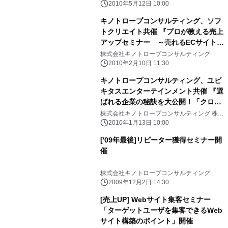
2010年5月12日 10:00
キノトロープコンサルティング、ソフ
トクリエイト共催 『プロが教える売上
アップセミナー ～売れるECサイトの
作り方～』 「思わず買ってしまう」売
株式会社キノトロープコンサルティング
れるECサイトの秘密公開
2010年2月10日 11:30
キノトロープコンサルティング、ユビ
キタスエンターテインメント共催 『選
ばれる企業の秘訣を大公開！「クロス
メディア戦略」～ 携帯サイトとPCサ
株式会社キノトロープコンサルティング 株式
会社ユビキタスエンターテインメント
イトを使った顧客満足度向上施策セミ
2010年1月13日 10:00
ナー ～』
['09年最後]リピーター獲得セミナー開
催
株式会社キノトロープコンサルティング
2009年12月2日 14:30
[売上UP] Webサイト集客セミナー
「ターゲットユーザを集客できるWeb
サイト構築のポイント」開催