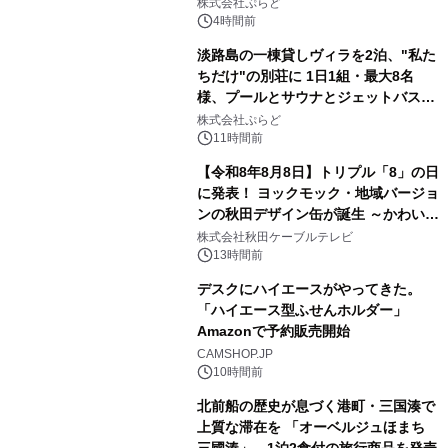
サウナも 「THE BOXY AWAJI」のお
株式会社ぷらど
得な素泊まり連泊プランで
4時間前
淡路島の一棟貸しヴィラを2泊、"私た
ちだけ"の別荘に 1日1組・最大8名
様、プールとサウナとジェットバス付
3
きで Villa Mon Temps AWAJIの連泊
株式会社ぷらど
素泊りプラン
11時間前
【令和8年8月8日】トリプル「8」の日
に発表！ ヨックモック・地域バージョ
ンの秋田デザイン缶が誕生 ～かわいい
4
秋田犬の子犬と秋田の四季と名所を巡
株式会社秋田ケーブルテレビ
るパッケージ～ 9月1日(火)秋田県内で
13時間前
販売開始
デスクにハイエースがやってきた。
「ハイエース型ふせんホルダー」
Amazonで予約販売開始
5
CAMSHOP.JP
10時間前
北前船の歴史が息づく港町・三国湊で
上質な滞在を 「オーベルジュほまち
三國湊」 1泊2食付の旅行商品を発売