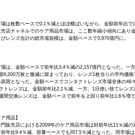
場は枚数ベースで0.1％減とほぼ横ばいながら、金額前年比では
販売店チャネルでのケア用品市場は、ここ数年縮小傾向にあり金
びレンズ合計の総市場規模は、金額ベースで3,970億円に。
】
は、金額ベースで前年比3.4％減の2,157億円となった。一
1億9,200万枚と微減に留まっており、レンズ1枚当りの平均価格下
小原因となった。金額ベースでコンタクトレンズ市場全体の46
クトレンズは、金額前年比2.1％減。一方、1日使い捨てレンズ
週間交換レンズは、金額ベースで前年を上回り前年比1.6％増
ケア用品】
販売店における2009年のケア用品市場は対前年比11％減の10
前年比9.4％減、容量ベースでも同7.5％減となった。同市場