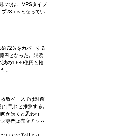
成比では、MPSタイプ
イプ23.7％となってい
約72％をカバーする
11億円となった。眼鏡
減の1,680億円と推
した。
枚数ベースでは対前
前年割れと推測する。
傾向が続くと思われ
ンズ専門販売店チャネ
ないとの予測より、