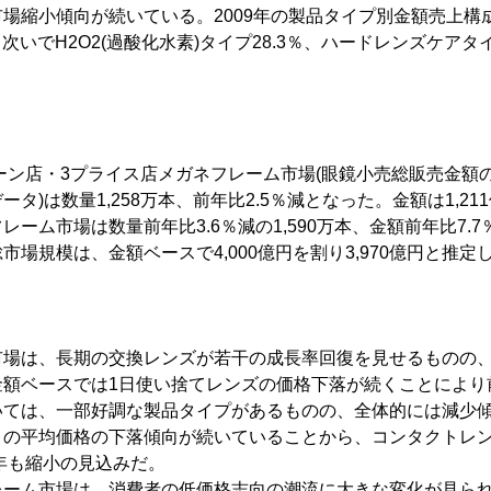
場縮小傾向が続いている。2009年の製品タイプ別金額売上構
、次いでH2O2(過酸化水素)タイプ28.3％、ハードレンズケアタ
ーン店・3プライス店メガネフレーム市場(眼鏡小売総販売金額の
タ)は数量1,258万本、前年比2.5％減となった。金額は1,2
ーム市場は数量前年比3.6％減の1,590万本、金額前年比7.7％
場規模は、金額ベースで4,000億円を割り3,970億円と推定
場は、長期の交換レンズが若干の成長率回復を見せるものの、
金額ベースでは1日使い捨てレンズの価格下落が続くことにより
ては、一部好調な製品タイプがあるものの、全体的には減少
りの平均価格の下落傾向が続いていることから、コンタクトレ
0年も縮小の見込みだ。
ーム市場は、消費者の低価格志向の潮流に大きな変化が見られ