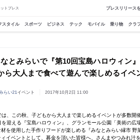
プレスリリース
アットプレス
フスタイル
スポーツ
ビジネス
テック
モバイル
乗り物
クラ
なとみらいで『第10回宝島ハロウィン
から大人まで食べて遊んで楽しめるイベ
みらい21
イベント
2017年10月2日 11:00
では、この秋、子どもから大人まで楽しめるイベントが多数開
回目を迎える『宝島ハロウィン』、グランモール公園「美術の広
食材を使用した手作りフードが楽しめる『みなとみらい縁市 野
ティイベントとして、募金を頂いた皆様へ、さんまやつみれ汁