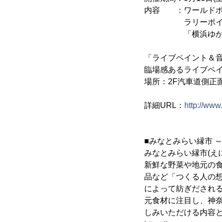
内容 ：ワールドポ
ラリーポイントの
「横浜ゆかりグ
「ライブペイント＆
臨場感あるライブペ
場所：2F汽車道側正
詳細URL：
http://www
■みなとみらい縁市 
みなとみらい縁市(え
新鮮な野菜や地元の
品など「つくる人の
によって紡ぎだされる
元食材に注目し、神
しみいただける内容