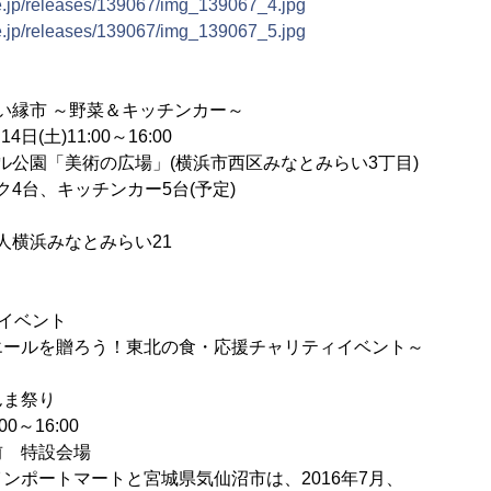
ne.jp/releases/139067/img_139067_4.jpg
ne.jp/releases/139067/img_139067_5.jpg
い縁市 ～野菜＆キッチンカー～
日(土)11:00～16:00
ル公園「美術の広場」(横浜市西区みなとみらい3丁目)
ク4台、キッチンカー5台(予定)
人横浜みなとみらい21
イベント
エールを贈ろう！東北の食・応援チャリティイベント～
んま祭り
0～16:00
前 特設会場
ンポートマートと宮城県気仙沼市は、2016年7月、