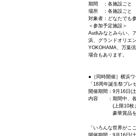
期間 ：各施設ごと
場所 ：各施設ごと
対象者：どなたでも
＜参加予定施設＞
Audiみなとみらい
浜、グランドオリエン
YOKOHAMA、万
場合もあります。
●［同時開催］横浜ワ
「18周年誕生祭プレ
開催期間：9月16日(土
内容 ：期間中、各店
(上限10枚まで
豪華賞品をゲ
「いろんな世界がこ
開催期間：9月16日(土