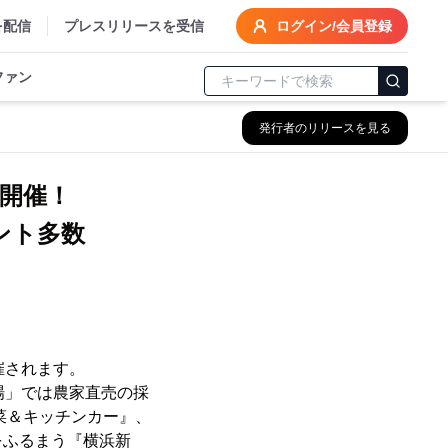
を配信
プレスリリースを受信
ログイン/会員登録
ファン
発行者のリリースを見る
』開催！
ント多数
催されます。
場」では農家直売の採
菜＆キッチンカー』、
をふるまう『横浜新