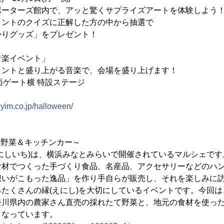
ーターズ館内で、アッと驚くサプライズアートを体験しよう
クイズに正解した方の中から抽選で
ッズ」をプレゼント！
音楽イベント」
イントと盛り上がる音楽で、会場を盛り上げます！
面ゲート横 特設ステージ
.yim.co.jp/halloween/
～野菜＆キッチンカー～
にしいち)は、横浜みなとみらいで開催されているマルシェです
食材でつくった手づくり食品、名産品、アクセサリーなどのハ
想いがこもった逸品」を作り手自らが販売し、それを楽しみに
たくさんの縁(えにし)を大切にしているイベントです。今回
奈川県内の農家さん直売の採れたて野菜と、地元の食材を使っ
となっています。