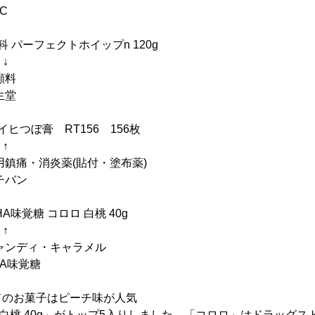
C
パーフェクトホイップn 120g
↓
顔料
生堂
ヒつぼ膏 RT156 156枚
↑
・消炎薬(貼付・塗布薬)
バン
味覚糖 コロロ 白桃 40g
↑
ディ・キャラメル
味覚糖
ドのお菓子はピーチ味が人気
ロ 白桃 40g」がトップ5入りしました。「コロロ」はドラッグ