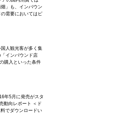
蒻畑」も、インバウン
ドの需要においてはピ
外国人観光客が多く集
の「インバウンド店
」の購入といった条件
016年5月に発売がスタ
実売動向レポート ＜ド
無料でダウンロードい