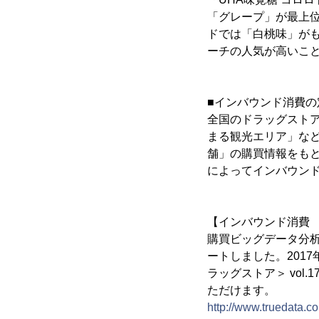
「グレープ」が最上
ドでは「白桃味」が
ーチの人気が高いこ
■インバウンド消費の
全国のドラッグスト
まる観光エリア」な
舗」の購買情報をもと
によってインバウン
【インバウンド消費
購買ビッグデータ分析の
ートしました。2017
ラッグストア＞ vo
ただけます。
http://www.truedata.co