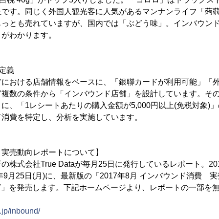
位です。同じく外国人観光客に人気があるマンナンライフ「蒟
もっとも売れていますが、国内では「ぶどう味」。インバウン
とがわかります。
定義
アにおける店舗情報をベースに、「銀聯カードが利用可能」「
ど複数の条件から「インバウンド店舗」を設計しています。そ
に、「1レシートあたりの購入金額が5,000円以上(免税対象)
ド消費を特定し、分析を実施しています。
 実売動向レポートについて】
株式会社True Dataが毎月25日に発行しているレポート。2
年9月25日(月)に、最新版の「2017年8月 インバウンド消費 
l.17」を発売します。下記ホームページより、レポートの一部を
.jp/inbound/