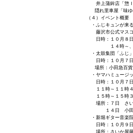
井上蒲鉾店「惣ＩＮ
隠れ里車屋「味ゆた
（４）イベント概要
・ふじキュンが来
藤沢市公式マスコッ
日時：１０月８日（
１４時～、１６時
・太鼓集団「ふじ」
日時：１０月７日（
場所：小田急百貨
・ヤマハミュージッ
日時：１０月７日
１１時～１１時４５
１５時～１５時３
場所：７日 さい
１４日 小田急百
・新堀ギター音楽院
日時：１０月９日（
場所：さいか屋藤