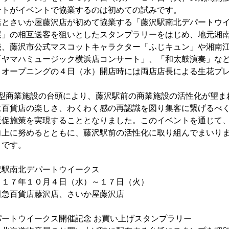
ートがイベントで協業するのは初めての試みです。
とさいか屋藤沢店が初めて協業する「藤沢駅南北デパートウイ
展」の相互送客を狙いとしたスタンプラリーをはじめ、地元湘
売、藤沢市公式マスコットキャラクター「ふじキュン」や湘南江
「ヤマハミュージック横浜店コンサート」、「和太鼓演奏」な
、オープニングの４日（水）開店時には両店店長による生花プ
型商業施設の台頭により、藤沢駅前の商業施設の活性化が望ま
に百貨店の楽しさ、わくわく感の再認識を図り集客に繋げるべ
販促施策を実現することとなりました。このイベントを通じて
向上に努めるとともに、藤沢駅前の活性化に取り組んでまいり
です。
駅南北デパートウイークス
７年１０月４日（水）～１７日（火）
百貨店藤沢店、さいか屋藤沢店
ートウイークス開催記念 お買い上げスタンプラリー