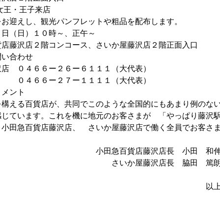
女王・王子来店
迎えし、観光パンフレットや粗品を配布します。
日（日）１０時～、正午～
藤沢店２階コンコース、さいか屋藤沢店２階正面入口
問い合わせ
 ０４６６ー２６ー６１１１（大代表）
０４６６ー２７ー１１１１（大代表）
コメント
える百貨店が、共同でこのような全国的にもあまり例のない
感じています。これを機に地元のお客さまが 「やっぱり藤沢
、小田急百貨店藤沢店、 さいか屋藤沢店で働く全員でお客さ
貨店藤沢店長 小田 和
屋藤沢店長 脇田 篤
以