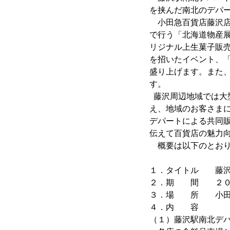
を挟んだ南北のデパ
小田急百貨店藤沢店
で行う「北海道物産
リジナル上生菓子販
を招いたイベント、
盛り上げます。また
す。
藤沢周辺地域では大
え、地域のお客さま
デパートによる共同
伝えて百貨店の魅力
概要は以下のとおり
１．タイトル 藤沢
２．期 間 ２０１
３．場 所 小田急
４．内 容
（１）藤沢駅南北デパ