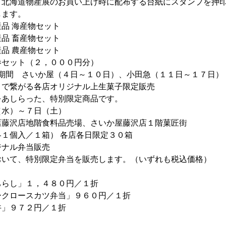
北海道物産展のお買い上げ時に配布する台紙にスタンプを押印
します。
 海産物セット
 畜産物セット
品 農産物セット
セット（２，０００円分）
期間 さいか屋（４日～１０日）、小田急（１１日～１７日）
』で繋がる各店オリジナル上生菓子限定販売
あしらった、特別限定商品です。
水）～７日（土）
藤沢店地階食料品売場、さいか屋藤沢店１階菓匠街
１個入／１箱） 各店各日限定３０箱
ジナル弁当販売
いて、特別限定弁当を販売します。（いずれも税込価格）
らし」１，４８０円／１折
ロースカツ弁当」９６０円／１折
」９７２円／１折