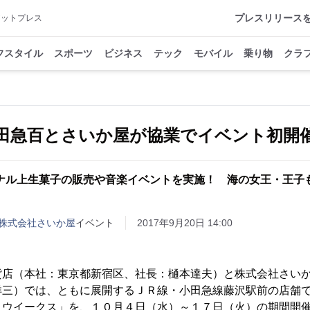
プレスリリース
アットプレス
フスタイル
スポーツ
ビジネス
テック
モバイル
乗り物
クラ
田急百とさいか屋が協業でイベント初開
ナル上生菓子の販売や音楽イベントを実施！ 海の女王・王子
株式会社さいか屋
イベント
2017年9月20日 14:00
店（本社：東京都新宿区、社長：樋本達夫）と株式会社さいか
洋三）では、ともに展開するＪＲ線・小田急線藤沢駅前の店舗
トウイークス」を、１０月４日（水）～１７日（火）の期間開