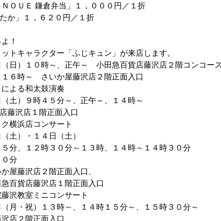
ＯＵＥ 鎌倉弁当」１，０００円／１折
か」１，６２０円／１折
るよ！
トキャラクター「ふじキュン」が来店します。
日）１０時～、正午～ 小田急百貨店藤沢店２階コンコー
～ さいか屋藤沢店２階正面入口
による和太鼓演奏
土）９時４５分～、正午～、１４時～
店藤沢店１階正面入口
ク横浜店コンサート
（土）・１４日（土）
分、１２時３０分～１３時、１４時～１４時３０分
０分
か屋藤沢店２階正面入口、
貨店藤沢店１階正面入口
藤沢教室ミニコンサート
月・祝）１３時～、１４時１５分～、１５時３０分～
沢店２階正面入口