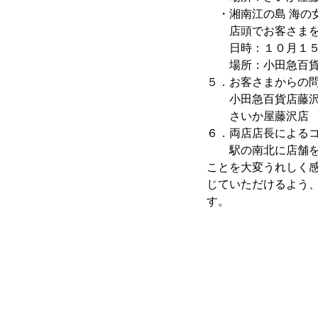
・湘南江の島 海の
店頭でお客さまをお
日時：１０月１５
場所：小田急百貨店
５．お客さまからの
小田急百貨店藤沢店
さいか屋藤沢店 
６．両店店長による
駅の南北に店舗を構
ことを大変うれしく
じていただけるよう
す。
小田急百
さいか