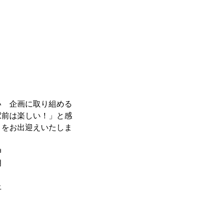
 企画に取り組める
駅前は楽しい！」と感
まをお出迎えいたしま
伸
朗
上