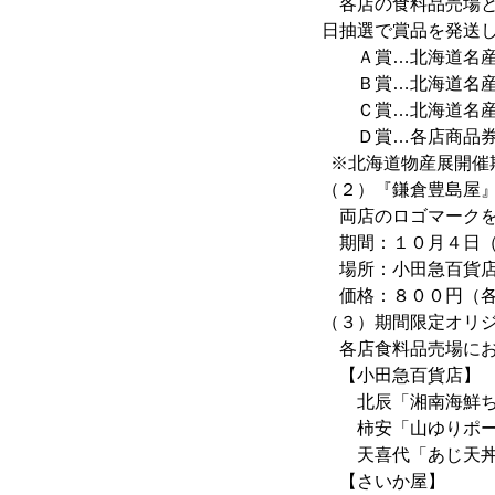
各店の食料品売場と
日抽選で賞品を発送
Ａ賞…北海道名産品
Ｂ賞…北海道名産品
Ｃ賞…北海道名産
Ｄ賞…各店商品券
※北海道物産展開催
（２）『鎌倉豊島屋
両店のロゴマークを
期間：１０月４日（
場所：小田急百貨店
価格：８００円（各
（３）期間限定オリ
各店食料品売場にお
【小田急百貨店】
北辰「湘南海鮮ち
柿安「山ゆりポーク
天喜代「あじ天丼
【さいか屋】