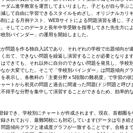
リーダム進学教室を運営してまいりました。子どもが自ら学ぶ
軽減して自由に学習できるスタイルをめざし、オリジナルカリ
添削による月例テスト、WEBサイトによる問題演習を通じ、子
た。そしてこのデータと長年中学受験を指導してきた先生方に
学校別バインダー」の運用を開始しました。
校が問題を作る独自入試であり、それぞれの学校で出題傾向が
よく出て、できない問題を繰返し演習することが必要となりま
とはできても、それ以外に自分のできない問題を発見し、学校
かなか大変でした。そこで「学校別バインダー」は問題傾向グ
を表示し、各教科の「主要分野 x 5段階の難易度」で学習の
ャートから初見の問題と過去に間違った問題(ドジ問題と呼び
は不得手な分野を集中して演習することができるため、効率的
で登録でき、学校別にチャートが作成されます。現在、首都圏を
録されており、最難関校にも対応しています(データは引き続
、問題傾向グラフと達成度グラフが一致することです。合格ま