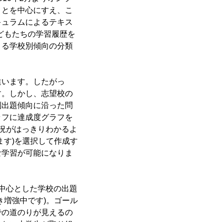
ことを中心にすえ、こ
キュラムによるテキス
どもたちの学習履歴を
よる学校別傾向の分類
違います。したがっ
す。しかし、志望校の
別出題傾向に沿った問
ラフに達成度グラフを
状況がはっきりわかるよ
ます)を選択して作成す
な学習が可能になりま
中心とした学校の出題
き増強中です)。ゴール
での道のりが見えるの