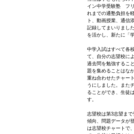
イン中学受験塾 フ
れまでの通塾負担を
ト、動画授業、通信
記録してまいりまし
を活かし、新たに「
中学入試はすべて各
て、自分の志望校に
過去問を勉強するこ
題を集めることはな
重ね合わせたチャート
うにしました。またチ
ることができ、生徒
す。
志望校は第3志望ま
傾向、問題データが登
は志望校チャートで