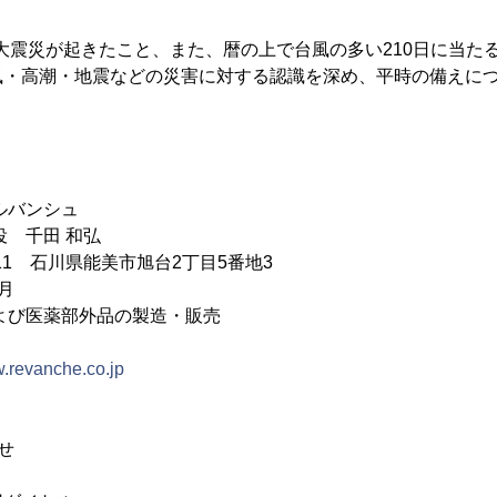
関東大震災が起きたこと、また、暦の上で台風の多い210日に当たる
風・高潮・地震などの災害に対する認識を深め、平時の備えに
ルバンシュ
役 千田 和弘
211 石川県能美市旭台2丁目5番地3
月
よび医薬部外品の製造・販売
w.revanche.co.jp
せ