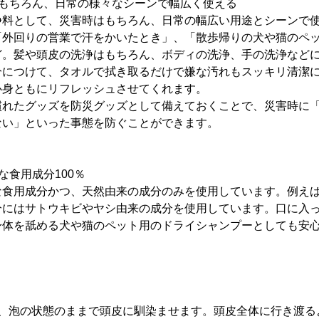
はもちろん、日常の様々なシーンで幅広く使える
浄料として、災害時はもちろん、日常の幅広い用途とシーンで
「外回りの営業で汗をかいたとき」、「散歩帰りの犬や猫のペ
ど。髪や頭皮の洗浄はもちろん、ボディの洗浄、手の洗浄など
分につけて、タオルで拭き取るだけで嫌な汚れもスッキリ清潔
心身ともにリフレッシュさせてくれます。
慣れたグッズを防災グッズとして備えておくことで、災害時に
ない」といった事態を防ぐことができます。
な食用成分100％
な食用成分かつ、天然由来の成分のみを使用しています。例え
分にはサトウキビやヤシ由来の成分を使用しています。口に入
身体を舐める犬や猫のペット用のドライシャンプーとしても安
り、泡の状態のままで頭皮に馴染ませます。頭皮全体に行き渡る