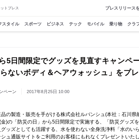
プレスリリース
アットプレス
フスタイル
スポーツ
ビジネス
テック
モバイル
乗り物
クラ
ら5日間限定でグッズを見直すキャン
いらないボディ＆ヘアウォッシュ」をプレ
ンペーン
2017年8月25日 10:00
粧品の製造・販売を手がける株式会社ルバンシュ(本社：石川県
1日(金)の「防災の日」から5日間限定で実施する、「防災グッズ
災グッズとしても活躍する、水を使わない全身洗浄料「水のい
ンシュ通販サイトをご利用のお客様にもれなくプレゼントいた