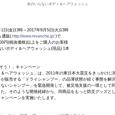
水のいらないボディ＆ヘアウォッシュ
1日(金)13時～2017年9月5日(火)13時
通販(
http://www.revanche.jp/
)で
(税抜価格)以上をご購入のお客様
ボディ＆ヘアウォッシュ(現品) 1本
そう！」キャンペーン
＆ヘアウォッシュ」は、2011年の東日本大震災をきっかけに
ーが販売する「ドライシャンプー」の品薄状態が続く事態を解
らないシャンプー」を緊急開発して、被災地支援の一環として同
した。そのような開発経緯から、同商品をもっと防災グッズと
キャンペーンを実施いたします。