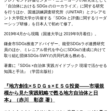
クレアモント評価センター・ニューヨークの研究生として
「自治体における SDGs のローカライズ」に関する研究
を行うほか、国連訓練調査研究所（UNITAR）とクレアモ
ント大学院大学が共催する「SDGs と評価に関するリーダ
ーシップ研修」を日本人で初めて修了。
2019年4月から現職（国連大学は 2019年9月着任）。
鎌倉市SDGs推進アドバイザー、能登SDGsラボ連携研究
員のほか、ミレニアル世代を中心にSDGsの達成に向けて
取り組む団体SDGs-SWYの共同代表も務める。
著書に『SDGs ×自治体 実践ガイドブック 現場で活かせる
知識と手法』（学芸出版社）
『地方創生×ＳＤＧｓ×ＥＳＧ投資――市場規
模から見た実践戦略で甦る地方自治体と日
本』（赤川 彰彦 著）