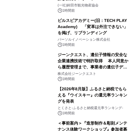
(一社)鉾田市観光物産協会
1時間前
ビルスピアカデミー(旧：TECH PLAY
Academy) 「変革は外注できない」
を掲げ、リブランディング
パーソルイノベーション株式会社
1時間前
ジーンクエスト、遺伝子情報の安全な
企業連携技術で特許取得 本人同意か
ら履歴管理まで、事業者の遺伝子デー
タ活用を支援
株式会社ジーンクエスト
1時間前
【2026年8月版】ふるさと納税でもら
える『ウイスキー』の還元率ランキン
グを発表
とくさと-ふるさと納税還元率ランキング-
1時間前
＜事前案内＞『造形制作＆彫刻メンテ
ナンス体験ワークショップ』参加者募