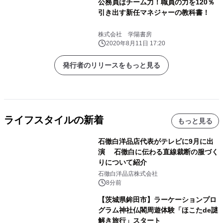
公務員はチーム力！職員の力を120％
引き出す新任マネジャーの教科書！
株式会社 学陽書房
2020年8月11日 17:20
発行者のリリースをもっと見る
ライフスタイルの新着
もっと見る
石徹白洋品店代表がテレビに9月に出
演 石徹白に伝わる直線裁断の服づく
りについて紹介
石徹白洋品店株式会社
8分前
【茨城県鉾田市】ラーケーションプロ
グラム神社仏閣周遊体験「ほこたde謎
解き旅行」スタート