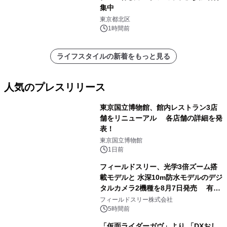
集中
東京都北区
1時間前
ライフスタイルの新着をもっと見る
人気のプレスリリース
東京国立博物館、館内レストラン3店
舗をリニューアル 各店舗の詳細を発
表！
1
東京国立博物館
1日前
フィールドスリー、光学3倍ズーム搭
載モデルと 水深10m防水モデルのデジ
タルカメラ2機種を8月7日発売 有効
2
約1300万画素、用途別に選べるコンデ
フィールドスリー株式会社
ジ新登場
5時間前
「仮面ライダーガヴ」より 「DXおし