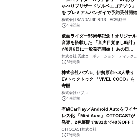
ゃべりブリザードソルベエゴチゾウ」
を プレミアムバンダイで予約受付開始
3
株式会社BANDAI SPIRITS EC戦略部
4時間前
仮面ライダー55周年記念！オリジナル
音源を搭載した 「音声目覚まし時計」
が8月6日に一般発売開始！ あの日の
4
大興奮が今甦る
株式会社 秀建コーポレーション ディレクト
アートギャラリー
8時間前
株式会社バブル、伊勢原市へ3人乗り
EVトゥクトゥク 「VIVEL COCO」を
寄贈
5
株式会社バブル
4時間前
有線CarPlay／Android Autoをワイヤ
レス化 「Mini Aura」 OTTOCASTが
発売、2色展開で8/31まで40％OFF！
6
OTTOCAST株式会社
7時間前