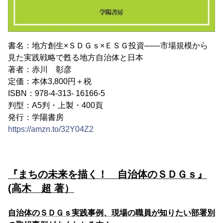
書名：地方創生×ＳＤＧｓ×ＥＳＧ投資――市場規模から
見た実践戦略で甦る地方自治体と日本
著者：赤川 彰彦
定価：本体3,800円＋税
ISBN：978-4-313- 16166-5
判型：A5判・上製・400頁
発行：学陽書房
https://amzn.to/32Y04Z2
『まちの未来を描く！ 自治体のＳＤＧｓ』
(高木 超 著）
自治体のＳＤＧｓ実践事例、現場の職員が知りたい部署別