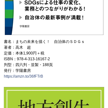
書名：まちの未来を描く！ 自治体のＳＤＧｓ
著者：高木 超
定価：本体1,900円＋税
ISBN：978-4-313-16167-2
判型：四六判・並製・188頁
発行：学陽書房
https://amzn.to/36fFTrB