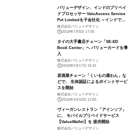
バリューデザイン、インドのプリペイ
ドプロセッサー ValuAccess Service
Pvt Limitedを子会社化 ～インドで
5,000店舗超の導入実績を背景に、 ア
株式会社バリューデザイン
ジア展開加速のドライバーに～
2018年7月5日 17:00
タイの大手書店チェーン「SE-ED
Book Center」へ バリューカードを導
入
株式会社バリューデザイン
2018年5月17日 16:15
居酒屋チェーン「くいもの屋わん」な
どで、 生体認証によるポイントサービ
スを開始
株式会社バリューデザイン
2018年4月10日 12:00
ヴィーガンレストラン「アインソフ」
に、 モバイルプリペイドサービス
【ValueWallet】を 提供開始
株式会社バリューデザイン