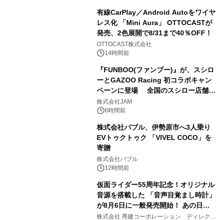
有線CarPlay／Android Autoをワイヤ
レス化 「Mini Aura」 OTTOCASTが
発売、2色展開で8/31まで40％OFF！
3
OTTOCAST株式会社
14時間前
『FUNBOO(ファンブー)』が、スシロ
ーとGAZOO Racing 初コラボキャン
ペーンに登場 全国のスシロー店舗で
4
GR 4車種の FUNBOO(ミニカー)付き
株式会社JAM
メニューが展開されます
6時間前
株式会社バブル、伊勢原市へ3人乗り
EVトゥクトゥク 「VIVEL COCO」を
寄贈
5
株式会社バブル
12時間前
仮面ライダー55周年記念！オリジナル
音源を搭載した 「音声目覚まし時計」
が8月6日に一般発売開始！ あの日の
6
大興奮が今甦る
株式会社 秀建コーポレーション ディレクト