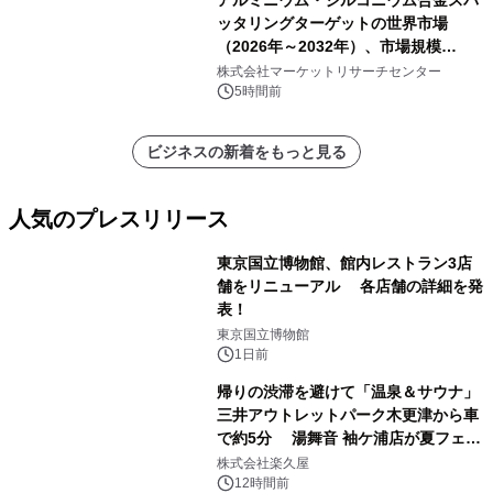
ッタリングターゲットの世界市場
（2026年～2032年）、市場規模
（0.995、0.999、その他）・分析レポ
株式会社マーケットリサーチセンター
ートを発表
5時間前
ビジネスの新着をもっと見る
人気のプレスリリース
東京国立博物館、館内レストラン3店
舗をリニューアル 各店舗の詳細を発
表！
1
東京国立博物館
1日前
帰りの渋滞を避けて「温泉＆サウナ」
三井アウトレットパーク木更津から車
で約5分 湯舞音 袖ケ浦店が夏フェア
2
メニューを提供
株式会社楽久屋
12時間前