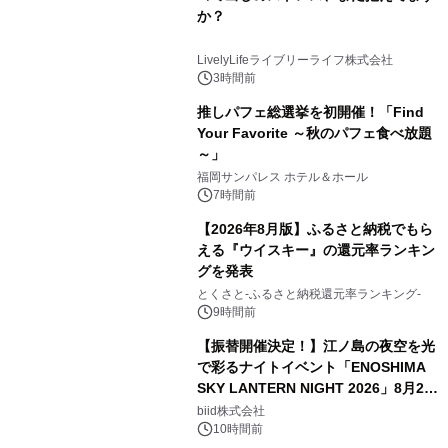
か？
LivelyLifeライブリーライフ株式会社
3時間前
推しパフェ総選挙を初開催！「Find
Your Favorite ～秋のパフェ食べ放題
～」
福岡サンパレス ホテル＆ホール
7時間前
【2026年8月版】ふるさと納税でもら
える『ウイスキー』の還元率ランキン
グを発表
とくさと-ふるさと納税還元率ランキング-
9時間前
【振替開催決定！】江ノ島の夜空を光
で彩るナイトイベント「ENOSHIMA
SKY LANTERN NIGHT 2026」8月22
日(土)振替開催＆受付スタート！
biid株式会社
10時間前