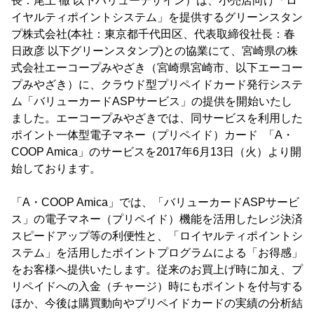
長：尾上 徹 以下バリューデザイン）は、小売店向け「ロ
イヤルティポイントシステム」を提供するグリーンスタン
プ株式会社(本社：東京都千代田区、代表取締役社長：春
日政彦 以下グリーンスタンプ)との協業にて、宮崎県の株
式会社エーコープみやざき（宮崎県宮崎市、以下エーコー
プみやざき）に、クラウド型プリペイドカード発行システ
ム「バリューカードASPサービス」の提供を開始いたし
ました。エーコープみやざきでは、同サービスを利用した
ポイント一体型電子マネー（プリペイド）カード 「A・
COOP Amica」のサービスを2017年6月13日（火）より開
始しております。
「A・COOP Amica」では、「バリューカードASPサービ
ス」の電子マネー（プリペイド）機能を活用したレジ決済
スピードアップ等の利便性と、「ロイヤルティポイントシ
ステム」を活用したポイントプログラムによる「お得感」
をお客様へ提供いたします。従来のお買上げ時に加え、プ
リペイドへの入金（チャージ）時にもポイントを付与する
ほか、今後は購買動向やプリペイドカードの実績の分析結