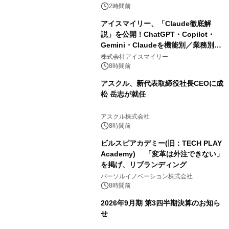
2時間前
アイスマイリー、「Claude徹底解
説」を公開！ChatGPT・Copilot・
Gemini・Claudeを機能別／業務別に
比較―自社に合う生成AIの選び方がわ
株式会社アイスマイリー
かる実践ガイド
8時間前
アスクル、新代表取締役社長CEOに成
松 岳志が就任
アスクル株式会社
8時間前
ビルスピアカデミー(旧：TECH PLAY
Academy) 「変革は外注できない」
を掲げ、リブランディング
パーソルイノベーション株式会社
8時間前
2026年9月期 第3四半期決算のお知ら
せ