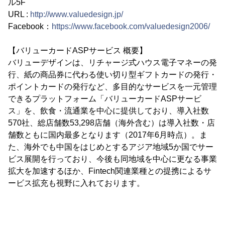
ル5F
URL :
http://www.valuedesign.jp/
Facebook：
https://www.facebook.com/valuedesign2006/
【バリューカードASPサービス 概要】
バリューデザインは、リチャージ式ハウス電子マネーの発
行、紙の商品券に代わる使い切り型ギフトカードの発行・
ポイントカードの発行など、多目的なサービスを一元管理
できるプラットフォーム「バリューカードASPサービ
ス」を、飲食・流通業を中心に提供しており、導入社数
570社、総店舗数53,298店舗（海外含む）は導入社数・店
舗数ともに国内最多となります（2017年6月時点）。ま
た、海外でも中国をはじめとするアジア地域5か国でサー
ビス展開を行っており、今後も同地域を中心に更なる事業
拡大を加速するほか、Fintech関連業種との提携によるサ
ービス拡充も視野に入れております。