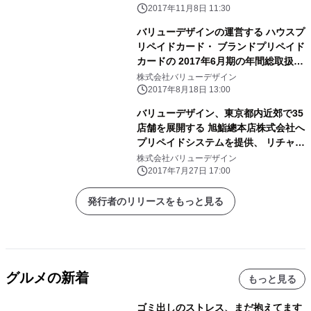
2017年11月8日 11:30
バリューデザインの運営する ハウスプ
リペイドカード・ ブランドプリペイド
カードの 2017年6月期の年間総取扱高
が、 前期比約2倍の2,052億円に到達
株式会社バリューデザイン
2017年8月18日 13:00
バリューデザイン、東京都内近郊で35
店舗を展開する 旭鮨總本店株式会社へ
プリペイドシステムを提供、 リチャー
ジ式ポイントカード 「旭鮨プレミアム
株式会社バリューデザイン
カード」の導入を支援
2017年7月27日 17:00
発行者のリリースをもっと見る
グルメの新着
もっと見る
ゴミ出しのストレス、まだ抱えてます