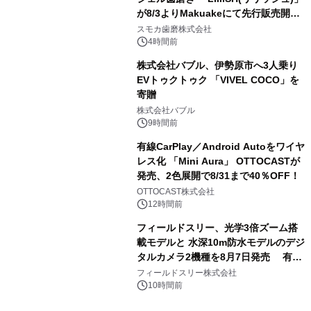
が8/3よりMakuakeにて先行販売開
3
始！
スモカ歯磨株式会社
4時間前
株式会社バブル、伊勢原市へ3人乗り
EVトゥクトゥク 「VIVEL COCO」を
寄贈
4
株式会社バブル
9時間前
有線CarPlay／Android Autoをワイヤ
レス化 「Mini Aura」 OTTOCASTが
発売、2色展開で8/31まで40％OFF！
5
OTTOCAST株式会社
12時間前
フィールドスリー、光学3倍ズーム搭
載モデルと 水深10m防水モデルのデジ
タルカメラ2機種を8月7日発売 有効
6
約1300万画素、用途別に選べるコンデ
フィールドスリー株式会社
ジ新登場
10時間前