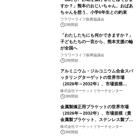
すか？」熊本のおじいちゃん、おばあ
ちゃんを想う、小学6年生との約束
フラワーライフ振興協議会
2時間前
「わたしたちにも何かできますか？」
子どもたちの一言から、熊本支援の輪
が全国へ
フラワーライフ振興協議会
2時間前
アルミニウム・ジルコニウム合金スパ
ッタリングターゲットの世界市場
（2026年～2032年）、市場規模
（0.995、0.999、その他）・分析レポ
株式会社マーケットリサーチセンター
ートを発表
3時間前
金属製矯正用ブラケットの世界市場
（2026年～2032年）、市場規模（貴
金属製ブラケット、ステンレス製ブラ
ケット、純チタン製ブラケット）・分
株式会社マーケットリサーチセンター
析レポートを発表
3時間前