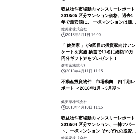
収益物件市場動向マンスリーレポート
2018/05 区分マンション価格、過去1
年で最安値に。 一棟マンションは価
格・利回りとも緩やかに上昇
健美家株式会社
2018年5月1日 16:00
「 健美家 」が9回目の投資家向けアン
ケートを実施 抽選で11名に総額10万
円分ギフト券をプレゼント！
健美家株式会社
2018年4月11日 11:15
不動産投資物件 市場動向 四半期レ
ポート ＜2018年1月～3月期＞
健美家株式会社
2018年4月10日 11:15
収益物件市場動向マンスリーレポート
2018/04 区分マンション、一棟アパー
ト、一棟マンション それぞれの投資利
回りが上昇に
健美家株式会社