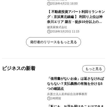
2018年4月2日 16:00
【 不動産投資アパート利回りランキン
グ：京浜東北線編 】 利回り上位は神
奈川エリア 築古・徒歩10分以上の物
件が集中
健美家株式会社
2018年3月20日 11:15
発行者のリリースをもっと見る
ビジネスの新着
もっと見る
「借用書がないお金」は返さなければ
ならない？支払義務の有無を分ける5
つの確認点
弁護士法人若井綜合法律事務所
1時間前
「私にも、お花を届けることはできま