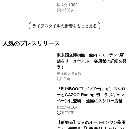
開始
株式会社RS34
3時間前
ライフスタイルの新着をもっと見る
人気のプレスリリース
東京国立博物館、館内レストラン3店
舗をリニューアル 各店舗の詳細を発
表！
1
東京国立博物館
1日前
『FUNBOO(ファンブー)』が、スシロ
ーとGAZOO Racing 初コラボキャン
ペーンに登場 全国のスシロー店舗で
2
GR 4車種の FUNBOO(ミニカー)付き
株式会社JAM
メニューが展開されます
3時間前
【新発売】大人のオールインワン薬用
ジェル歯磨き 「LilliSH(リリッシュ)」