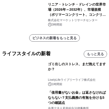
リニア・トレンチ・ドレインの世界市
場（2026年～2032年）、市場規模
（ポリマーコンクリート、コンクリー
ト、プラスチック、金属）・分析レポ
株式会社マーケットリサーチセンター
ートを発表
3時間前
ビジネスの新着をもっと見る
ライフスタイルの新着
もっと見る
ゴミ出しのストレス、まだ抱えてます
か？
LivelyLifeライブリーライフ株式会社
1時間前
「借用書がないお金」は返さなければ
ならない？支払義務の有無を分ける5
つの確認点
弁護士法人若井綜合法律事務所