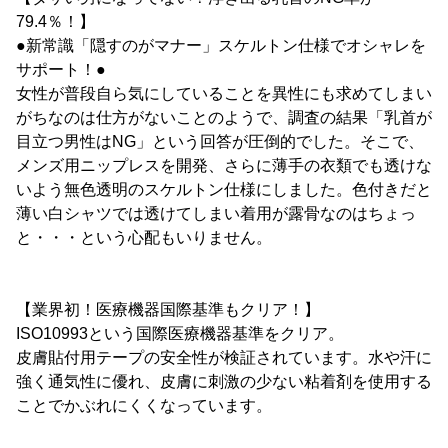
79.4％！】
●新常識「隠すのがマナー」スケルトン仕様でオシャレを
サポート！●
女性が普段自ら気にしていることを異性にも求めてしまい
がちなのは仕方がないことのようで、調査の結果「乳首が
目立つ男性はNG」という回答が圧倒的でした。そこで、
メンズ用ニップレスを開発、さらに薄手の衣類でも透けな
いよう無色透明のスケルトン仕様にしました。色付きだと
薄い白シャツでは透けてしまい着用が露骨なのはちょっ
と・・・という心配もいりません。
【業界初！医療機器国際基準もクリア！】
ISO10993という国際医療機器基準をクリア。
皮膚貼付用テープの安全性が検証されています。水や汗に
強く通気性に優れ、皮膚に刺激の少ない粘着剤を使用する
ことでかぶれにくくなっています。