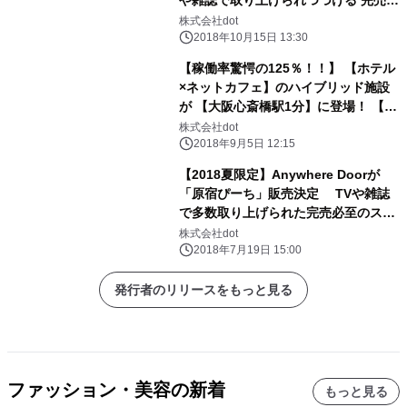
至の「原宿ふるーつ」シリーズから今
株式会社dot
だけの新商品
2018年10月15日 13:30
【稼働率驚愕の125％！！】 【ホテル
×ネットカフェ】のハイブリッド施設
が 【大阪心斎橋駅1分】に登場！ 【最
安コースは1時間83円(税込)】【全室
株式会社dot
鍵付き完全個室】の 【キャビNET】
2018年9月5日 12:15
【2018夏限定】Anywhere Doorが
「原宿ぴーち」販売決定 TVや雑誌
で多数取り上げられた完売必至のスイ
ーツ 「原宿りんご」から今だけの新商
株式会社dot
品
2018年7月19日 15:00
発行者のリリースをもっと見る
ファッション・美容の新着
もっと見る