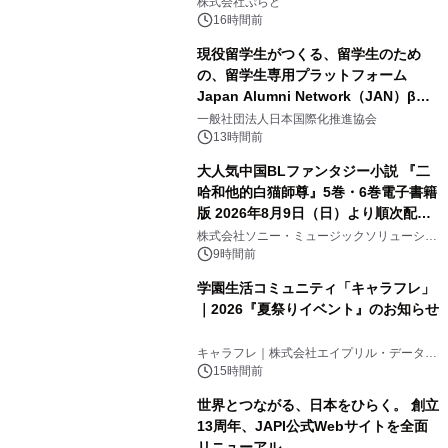
株式会社ぷらど
得な素泊まり連泊プランで
16時間前
現役留学生がつくる、留学生のため
の、留学生専用プラットフォーム
Japan Alumni Network（JAN）β版
3
をリリース
一般社団法人日本国際化推進協会
13時間前
大人気中国BLファンタジー小説 『二
哈和他的白猫師尊』5巻・6巻電子書籍
版 2026年8月9日（日）より順次配信
4
開始
株式会社ソニー・ミュージックソリューショ
ンズ
9時間前
学園生活コミュニティ「キャラフレ」
｜2026『夏祭りイベント』のお知らせ
5
キャラフレ｜株式会社エイプリル・データ・
デザインズ
15時間前
世界とつながる、日本をひらく。 創立
13周年、JAPI公式Webサイトを全面
リニューアル