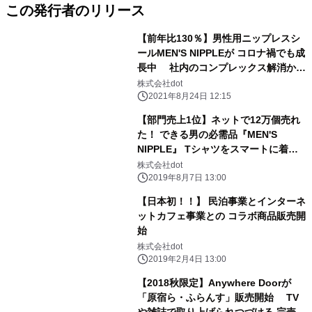
この発行者のリリース
【前年比130％】男性用ニップレスシ
ールMEN'S NIPPLEが コロナ禍でも成
長中 社内のコンプレックス解消から
始まった業界初商品が 【累計販売数
株式会社dot
15万個突破】
2021年8月24日 12:15
【部門売上1位】ネットで12万個売れ
た！ できる男の必需品『MEN'S
NIPPLE』 Tシャツをスマートに着こ
なすメンズ専用 ニップレスシールがこ
株式会社dot
の夏 オフラインで手に取れる
2019年8月7日 13:00
【日本初！！】 民泊事業とインターネ
ットカフェ事業との コラボ商品販売開
始
株式会社dot
2019年2月4日 13:00
【2018秋限定】Anywhere Doorが
「原宿ら・ふらんす」販売開始 TV
や雑誌で取り上げられつづける 完売必