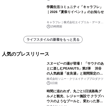
学園生活コミュニティ「キャラフレ」
｜2026『夏祭りイベント』のお知らせ
キャラフレ｜株式会社エイプリル・データ・
デザインズ
15時間前
ライフスタイルの新着をもっと見る
人気のプレスリリース
スヌーピーの湯が登場！ 「サウナのあ
とに楽しむPEANUTS」第2弾 渋谷
の人気銭湯「改良湯」と期間限定のコ
1
ラボレーション サウナイキタイコラ
株式会社ソニー・クリエイティブプロダクツ
ボグッズも発売決定！
1日前
時間に追われず、丸ごと1日淡路島グ
ルメと観光、レジャー施設で クラブハ
ウスのようなプールと、変わった形の
2
サウナも 「THE BOXY AWAJI」のお