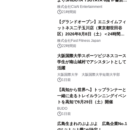
開催決定！！
株式会社ClaN Entertainment
21時間前
【グランドオープン】エニタイムフィ
ットネス二子玉川店（東京都世田谷
区）2026年8月8日（土）＜24時間年
中無休のフィットネスジム＞
株式会社Fast Fitness Japan
22時間前
大阪国際大学スポーツビジネスコース
学生が南山城村でアシスタントとして
活躍
大阪国際大学 大阪国際大学短期大学部
1日前
【高知から世界へ】トップランナーと
一緒に走るトレイルランニングイベン
トを高知で8月29日（土）開催
BUDO
1日前
広島生まれのぷよぷよ 広島企業No.1
の“ぷよぷよ愛”が決定！