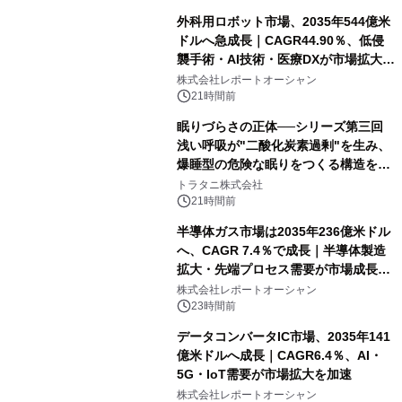
外科用ロボット市場、2035年544億米
ドルへ急成長｜CAGR44.90％、低侵
襲手術・AI技術・医療DXが市場拡大を
牽引
株式会社レポートオーシャン
21時間前
眠りづらさの正体──シリーズ第三回
浅い呼吸が"二酸化炭素過剰"を生み、
爆睡型の危険な眠りをつくる構造を解
説
トラタニ株式会社
21時間前
半導体ガス市場は2035年236億米ドル
へ、CAGR 7.4％で成長｜半導体製造
拡大・先端プロセス需要が市場成長を
加速
株式会社レポートオーシャン
23時間前
データコンバータIC市場、2035年141
億米ドルへ成長｜CAGR6.4％、AI・
5G・IoT需要が市場拡大を加速
株式会社レポートオーシャン