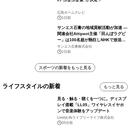
広島ホームテレビ
1日前
サンエス石膏の地域貢献活動が加速 ―
関連会社Attipect主催「田んぼラグビ
ー」は100名超が熱狂しNHKで放送さ
れました。
サンエス石膏株式会社
1日前
スポーツの新着をもっと見る
ライフスタイルの新着
もっと見る
見る・触る・聴くを一つに。ディスプ
レイ搭載「LL05」ワイヤレスイヤホ
ンで音楽体験をアップデート
LivelyLifeライブリーライフ株式会社
55分前