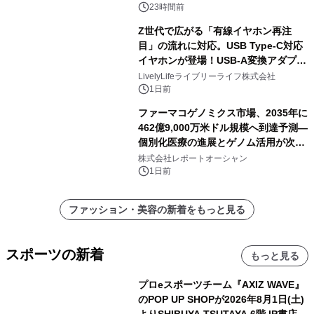
23時間前
Z世代で広がる「有線イヤホン再注
目」の流れに対応。USB Type-C対応
イヤホンが登場！USB-A変換アダプタ
ー付きでスマホからパソコンまで幅広
LivelyLifeライブリーライフ株式会社
く活用可能
1日前
ファーマコゲノミクス市場、2035年に
462億9,000万米ドル規模へ到達予測―
個別化医療の進展とゲノム活用が次世
代ヘルスケア投資を加速
株式会社レポートオーシャン
1日前
ファッション・美容の新着をもっと見る
スポーツの新着
もっと見る
プロeスポーツチーム『AXIZ WAVE』
のPOP UP SHOPが2026年8月1日(土)
よりSHIBUYA TSUTAYA 6階 IP書店で