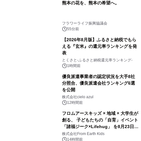
熊本の花を、熊本の希望へ。
フラワーライフ振興協議会
55分前
【2026年8月版】ふるさと納税でもら
える『玄米』の還元率ランキングを発
表
とくさと-ふるさと納税還元率ランキング-
1時間前
優良派遣事業者の認定状況を大手8社
分照合、優良派遣会社ランキング6選
を公開
株式会社cielo azul
12時間前
フロムアースキッズ × 地域 × 大学生が
創る、 子どもたちの「自育」イベント
「諸福ジーク×Lifehug」 を8月23日
(日)開催
株式会社From Earth Kids
14時間前