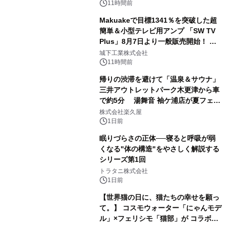
ボグッズも発売決定！
11時間前
Makuakeで目標1341％を突破した超
簡単＆小型テレビ用アンプ 「SW TV
Plus」8月7日より一般販売開始！ ケ
2
ーブル1本つなぐだけ、テレビの音が
城下工業株式会社
ぐっと豊かに
11時間前
帰りの渋滞を避けて「温泉＆サウナ」
三井アウトレットパーク木更津から車
で約5分 湯舞音 袖ケ浦店が夏フェア
3
メニューを提供
株式会社楽久屋
1日前
眠りづらさの正体──寝ると呼吸が弱
くなる"体の構造"をやさしく解説する
シリーズ第1回
4
トラタニ株式会社
1日前
【世界猫の日に、猫たちの幸せを願っ
て。】 コスモウォーター「にゃんモデ
ル」×フェリシモ「猫部」が コラボキ
5