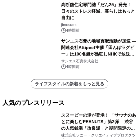
高断熱住宅専門誌「だん25」発売！
日々のストレス軽減、暮らしはもっと
自由に
jimosumu
4時間前
サンエス石膏の地域貢献活動が加速 ―
関連会社Attipect主催「田んぼラグビ
ー」は100名超が熱狂しNHKで放送さ
れました。
サンエス石膏株式会社
4時間前
ライフスタイルの新着をもっと見る
人気のプレスリリース
スヌーピーの湯が登場！ 「サウナのあ
とに楽しむPEANUTS」第2弾 渋谷
の人気銭湯「改良湯」と期間限定のコ
1
ラボレーション サウナイキタイコラ
株式会社ソニー・クリエイティブプロダクツ