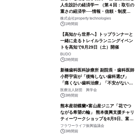
人生設計の経済学ー （第４回：取引の
重さの経済学──情報・信頼・制度を
PropTechはどう組み替えるか）｜
株式会社property technologies
PropTech-Lab
1時間前
【高知から世界へ】トップランナーと
一緒に走るトレイルランニングイベン
トを高知で8月29日（土）開催
BUDO
2時間前
新橋歯科医科診療所 副院長・歯科医師
小野宇宙が「後悔しない歯科選び」
「痛くない歯科治療」「不安がない治
療計画」をテーマに専門監修
医療法人財団 興学会
3時間前
熊本産胡蝶蘭×富山産ジニア「花でつ
ながる希望の輪」 熊本復興支援チャリ
ティーワークショップを8月9日、富
山・射水で開催
フラワーライフ振興協議会
3時間前