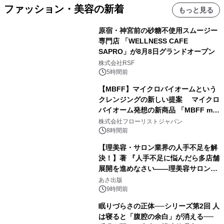
ファッション・美容の新着
もっと見る
原宿・神宮前の砂糖不使用スムージー
専門店 「WELLNESS CAFE
SAPRO」が8月8日グランドオープン
株式会社RSF
5時間前
【MBFF】マイクロバイオームという
クレンジングの新しい提案 マイクロ
バイオーム発想の新商品 「MBFF mb
クレンジングPRO」を2026年8月6日
株式会社フローリストジャパン
発売
8時間前
【理美容・サロン業界の人手不足を解
決！】著 『人手不足に悩んだら多店舗
展開を進めなさい――理美容サロン
「多店舗展開」の教科書』2026年8月
あさ出版
24日（月）発売
9時間前
眠りづらさの正体──シリーズ第2回 人
は寝ると「腹腔の余白」が消える──