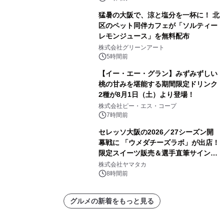
猛暑の大阪で、涼と塩分を一杯に！ 北
区のペット同伴カフェが「ソルティー
レモンジュース」を無料配布
株式会社グリーンアート
5時間前
【イー・エー・グラン】みずみずしい
桃の甘みを堪能する期間限定ドリンク
2種が8月1日（土）より登場！
株式会社ピー・エス・コープ
7時間前
セレッソ大阪の2026／27シーズン開
幕戦に 「ウメダチーズラボ」が出店！
限定スイーツ販売＆選手直筆サイング
ッズが当たる抽選会を 8月8日に開催
株式会社ヤマタカ
8時間前
グルメの新着をもっと見る