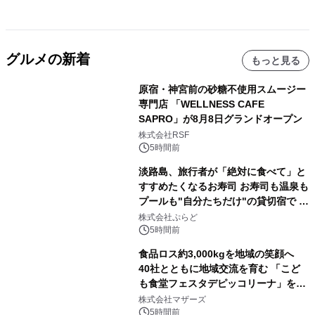
グルメの新着
もっと見る
原宿・神宮前の砂糖不使用スムージー
専門店 「WELLNESS CAFE
SAPRO」が8月8日グランドオープン
株式会社RSF
5時間前
淡路島、旅行者が「絶対に食べて」と
すすめたくなるお寿司 お寿司も温泉も
プールも"自分たちだけ"の貸切宿で 1
日1組限定「岩屋温泉 絵島別庭 海と
株式会社ぷらど
森」の握り寿司プラン
5時間前
食品ロス約3,000kgを地域の笑顔へ
40社とともに地域交流を育む 「こど
も食堂フェスタデピッコリーナ」を9
月5日(土)開催
株式会社マザーズ
5時間前