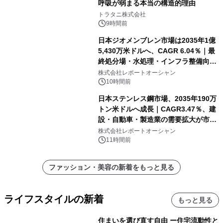
呼吸が弱まる本当の構造的理由
トラタニ株式会社
9時間前
日本ジオメンブレン市場は2035年1億
5,430万米ドルへ、CAGR 6.04％｜最
終処分場・水処理・インフラ整備向け
需要拡大
株式会社レポートオーシャン
10時間前
日本ステンレス鋼市場、2035年190万
トン米ドルへ成長｜CAGR3.47％、建
設・自動車・製造業の需要拡大が市場
を牽引
株式会社レポートオーシャン
11時間前
ファッション・美容の新着をもっと見る
ライフスタイルの新着
もっと見る
住まいを選び直す自由 ー住宅流動性と