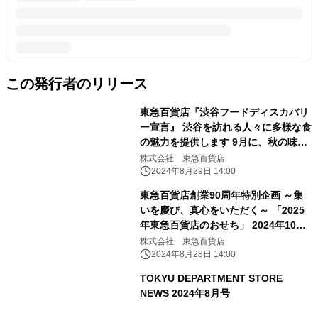
この発行者のリリース
東急百貨店『渋谷フードディスカバリ
ー宣言』 渋谷を訪れる人々に多様な食
の魅力を提供します 9月に、秋の味覚
を取り揃えた「SHIBUYA FOOD
株式会社 東急百貨店
DUNGEON」を開催！
2024年8月29日 14:00
東急百貨店創業90周年特別企画 ～集
いを慶び、真心をいただく～ 「2025
年東急百貨店のおせち」 2024年10月1
日（火）から承り開始
株式会社 東急百貨店
2024年8月28日 14:00
TOKYU DEPARTMENT STORE
NEWS 2024年8月号