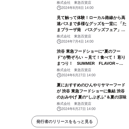
株式会社 東急百貨店
2024年8月8日 14:00
見て触って体験！ローカル路線から高
速バスまで多様なグッズを一堂に 「た
まプラーザ発 バスグッズフェア」を
開催
株式会社 東急百貨店
2024年7月4日 14:00
渋谷 東急フードショーに“夏のフー
ド”が勢ぞろい ～見て！食べて！ 彩り
まつり！ SUMMER FLAVOR～
「Foodshow Special Week」開催
株式会社 東急百貨店
2024年6月27日 14:00
夏におすすめのひんやりサマーフード
が 渋谷 東急フードショーに集結 渋谷
のおみやげ 夏の“しぶぎふ”＆夏の涼味
株式会社 東急百貨店
2024年6月27日 14:00
発行者のリリースをもっと見る