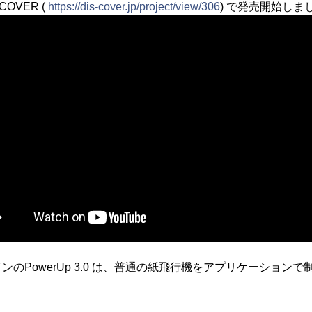
OVER (
https://dis-cover.jp/project/view/306
) で発売開始しま
のPowerUp 3.0 は、普通の紙飛行機をアプリケーション