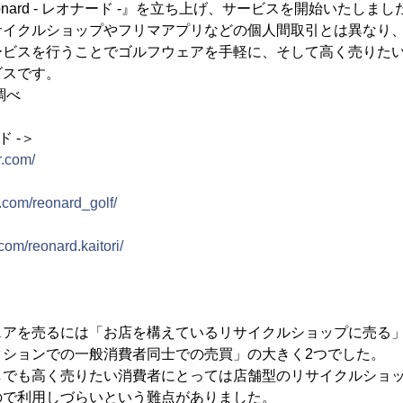
nard - レオナード -』を立ち上げ、サービスを開始いたしまし
サイクルショップやフリマアプリなどの個人間取引とは異なり
ービスを行うことでゴルフウェアを手軽に、そして高く売りた
ビスです。
社調べ
ド -＞
r.com/
.com/reonard_golf/
com/reonard.kaitori/
ェアを売るには「お店を構えているリサイクルショップに売る
クションでの一般消費者同士での売買」の大きく2つでした。
しでも高く売りたい消費者にとっては店舗型のリサイクルショ
ので利用しづらいという難点がありました。