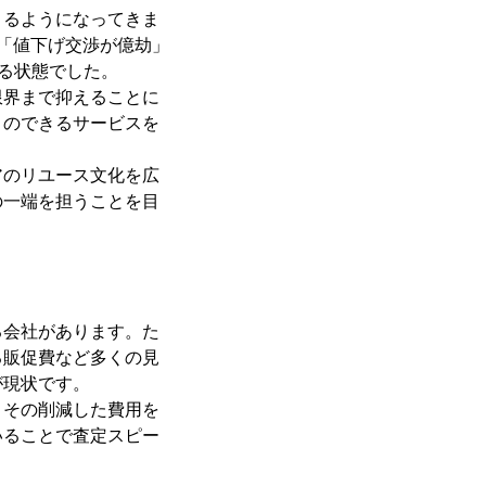
きるようになってきま
「値下げ交渉が億劫」
いる状態でした。
限界まで抑えることに
とのできるサービスを
アのリユース文化を広
の一端を担うことを目
る会社があります。た
る販促費など多くの見
が現状です。
、その削減した費用を
いることで査定スピー