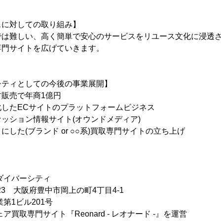
スに対しての取り組み】
では難しい、高く簡単で安心のサービスをリユース文化に浸透
専門サイトを広げていきます。
シティとしての今後の事業展開】
販売で年商1億円
したECサイトのプラットフォームビジネス
ッション情報サイト(オウンドメディア)
した(ブランド or ○○系)買取専門サイトの立ち上げ
ダイバーシティ
023 大阪府豊中市岡上の町4丁目4-1
ビル201号
買取専門サイト『Reonard - レオナード -』を運営