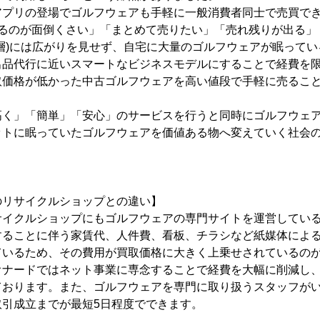
アプリの登場でゴルフウェアも手軽に一般消費者同士で売買で
売るのが面倒くさい」「まとめて売りたい」「売れ残りが出る」
層)には広がりを見せず、自宅に大量のゴルフウェアが眠って
出品代行に近いスマートなビジネスモデルにすることで経費を
取価格が低かった中古ゴルフウェアを高い値段で手軽に売るこ
高く」「簡単」「安心」のサービスを行うと同時にゴルフウェ
ットに眠っていたゴルフウェアを価値ある物へ変えていく社会
のリサイクルショップとの違い】
サイクルショップにもゴルフウェアの専門サイトを運営してい
することに伴う家賃代、人件費、看板、チラシなど紙媒体によ
ているため、その費用が買取価格に大きく上乗せされているの
オナードではネット事業に専念することで経費を大幅に削減し
ております。また、ゴルフウェアを専門に取り扱うスタッフが
取引成立までが最短5日程度でできます。