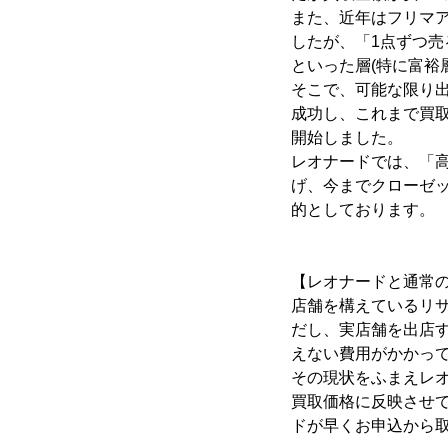
また、近年はフリマ
したが、「1点ずつ
といった層(特に富裕
そこで、可能な限り
成功し、これまで買
開始しました。
レオナードでは、「
げ、今までクローゼ
的としております。
【レオナードと通常
店舗を構えているリ
だし、実店舗を出店
えない費用がかかっ
その現状をふまえレ
買取価格に反映させ
ドが早くお申込から