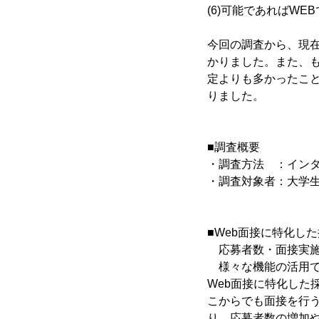
(6)可能であればWE
今回の調査から、現
かりました。また、も
定よりも多かったこと
りました。
■調査概要
・調査方法 ：イン
・調査対象者：大学生1,
■Web面接に特化し
応募者数・面接実施
様々な機能の活用で
Web面接に特化した
こからでも面接を行
り、応募者数の増加