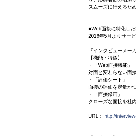
スムーズに行えるた
■Web面接に特化し
2016年5月よりサー
『インタビューメー
【機能・特徴】
・「Web面接機能」
対面と変わらない面
・「評価シート」
面接の評価を定量か
・「面接録画」
クローズな面接を社
URL：
http://intervie