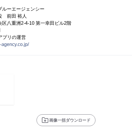
ブルーエージェンシー
役 前田 裕人
区八重洲2-4-10 第一幸田ビル2階
月
接アプリの運営
e-agency.co.jp/
画像一括ダウンロード