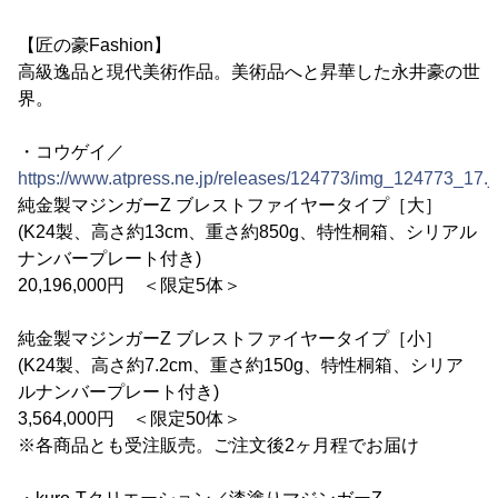
【匠の豪Fashion】
高級逸品と現代美術作品。美術品へと昇華した永井豪の世
界。
・コウゲイ／
https://www.atpress.ne.jp/releases/124773/img_124773_17.j
純金製マジンガーZ ブレストファイヤータイプ［大］
(K24製、高さ約13cm、重さ約850g、特性桐箱、シリアル
ナンバープレート付き)
20,196,000円 ＜限定5体＞
純金製マジンガーZ ブレストファイヤータイプ［小］
(K24製、高さ約7.2cm、重さ約150g、特性桐箱、シリア
ルナンバープレート付き)
3,564,000円 ＜限定50体＞
※各商品とも受注販売。ご注文後2ヶ月程でお届け