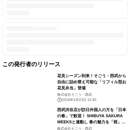
この発行者のリリース
花見シーズン到来！そごう・西武から
自由に詰め替え可能な「リフィル型お
花見弁当」登場
株式会社そごう・西武
2018年3月23日 15:30
西武渋谷店が訪日外国人の方を「日本
の春」で歓迎！ SHIBUYA SAKURA
WEEKSと連動し 春の魅力を「桜」テ
ーマで提供
株式会社そごう・西武