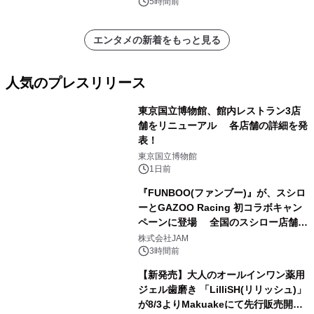
インビジュアル公開
5時間前
エンタメの新着をもっと見る
人気のプレスリリース
東京国立博物館、館内レストラン3店
舗をリニューアル 各店舗の詳細を発
表！
1
東京国立博物館
1日前
『FUNBOO(ファンブー)』が、スシロ
ーとGAZOO Racing 初コラボキャン
ペーンに登場 全国のスシロー店舗で
2
GR 4車種の FUNBOO(ミニカー)付き
株式会社JAM
メニューが展開されます
3時間前
【新発売】大人のオールインワン薬用
ジェル歯磨き 「LilliSH(リリッシュ)」
が8/3よりMakuakeにて先行販売開
3