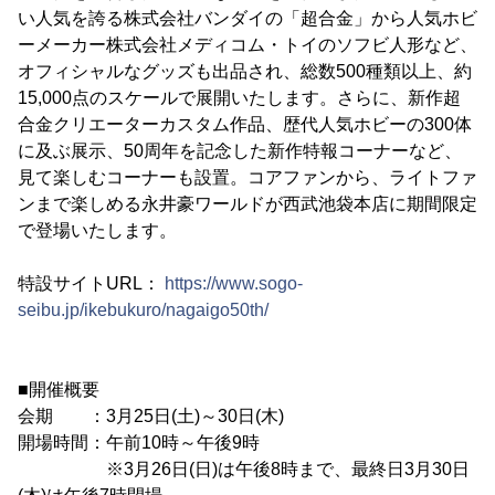
い人気を誇る株式会社バンダイの「超合金」から人気ホビ
ーメーカー株式会社メディコム・トイのソフビ人形など、
オフィシャルなグッズも出品され、総数500種類以上、約
15,000点のスケールで展開いたします。さらに、新作超
合金クリエーターカスタム作品、歴代人気ホビーの300体
に及ぶ展示、50周年を記念した新作特報コーナーなど、
見て楽しむコーナーも設置。コアファンから、ライトファ
ンまで楽しめる永井豪ワールドが西武池袋本店に期間限定
で登場いたします。
特設サイトURL：
https://www.sogo-
seibu.jp/ikebukuro/nagaigo50th/
■開催概要
会期 ：3月25日(土)～30日(木)
開場時間：午前10時～午後9時
※3月26日(日)は午後8時まで、最終日3月30日