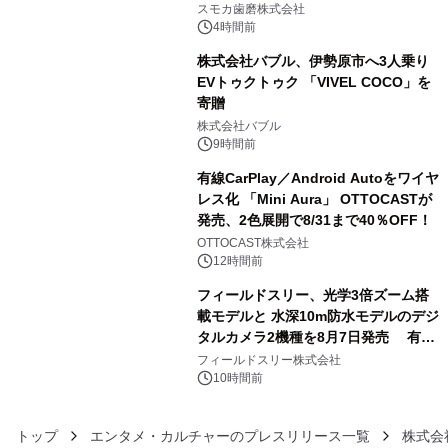
始！
スモカ歯磨株式会社
4時間前
株式会社バブル、伊勢原市へ3人乗り
EVトゥクトゥク 「VIVEL COCO」を
寄贈
4
株式会社バブル
9時間前
有線CarPlay／Android Autoをワイヤ
レス化 「Mini Aura」 OTTOCASTが
発売、2色展開で8/31まで40％OFF！
5
OTTOCAST株式会社
12時間前
フィールドスリー、光学3倍ズーム搭
載モデルと 水深10m防水モデルのデジ
タルカメラ2機種を8月7日発売 有効
6
約1300万画素、用途別に選べるコンデ
フィールドスリー株式会社
ジ新登場
10時間前
トップ
エンタメ・カルチャーのプレスリリース一覧
株式会