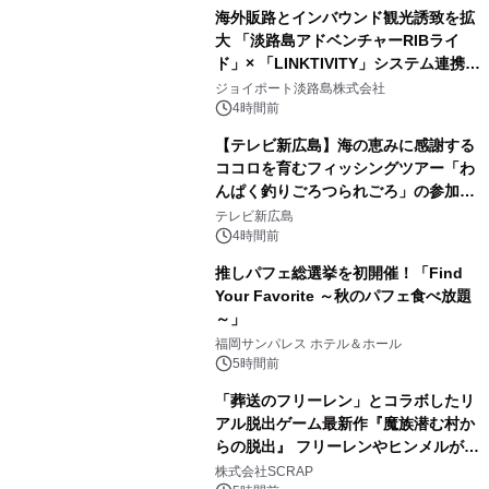
海外販路とインバウンド観光誘致を拡
大 「淡路島アドベンチャーRIBライ
ド」× 「LINKTIVITY」システム連携を
開始！
ジョイポート淡路島株式会社
4時間前
【テレビ新広島】海の恵みに感謝する
ココロを育むフィッシングツアー「わ
んぱく釣りごろつられごろ」の参加小
学生を募集
テレビ新広島
4時間前
推しパフェ総選挙を初開催！「Find
Your Favorite ～秋のパフェ食べ放題
～」
福岡サンパレス ホテル＆ホール
5時間前
「葬送のフリーレン」とコラボしたリ
アル脱出ゲーム最新作『魔族潜む村か
らの脱出』 フリーレンやヒンメルが武
器を手に魔族を見据える描き下ろしメ
株式会社SCRAP