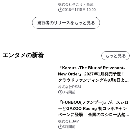
株式会社そごう・西武
2018年1月5日 10:00
発行者のリリースをもっと見る
エンタメの新着
もっと見る
『Karous -The Blur of Re:venant-
New Order』 2027年1月発売予定！
クラウドファンディングを8月8日より
開始
株式会社RS34
3時間前
『FUNBOO(ファンブー)』が、スシロ
ーとGAZOO Racing 初コラボキャン
ペーンに登場 全国のスシロー店舗で
GR 4車種の FUNBOO(ミニカー)付き
株式会社JAM
メニューが展開されます
3時間前