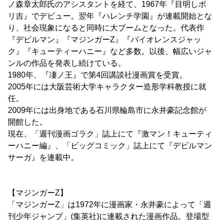
ノ森章太郎氏のアシスタントを経て、1967年『目明しポ
リ吉』でデビュー。翌年『ハレンチ学園』が連載開始とな
り、社会現象になると同時に大ブームとなった。代表作
『デビルマン』『マジンガーZ』『バイオレンスジャッ
ク』『キューティーハニー』など多数。以後、幅広いジャ
ンルの作品を発表し続けている。
1980年、『凄ノ王』で第4回講談社漫画賞を受賞。
2005年には大阪芸術大学キャラクター造形学科教授に就
任。
2009年には出身地である石川県輪島市に永井豪記念館が
開館した。
現在、「週刊漫画ゴラク」誌上にて『激マン！キューティ
ーハニー編』、「ビッグコミック」誌上にて『デビルマン
サーガ』を連載中。
【マジンガーZ】
「マジンガーZ」は1972年に漫画家・永井豪によって「週
刊少年ジャンプ」(集英社)に連載された漫画作品。登場型