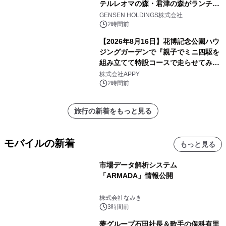
テルレオマの森・君津の森がランチバ
イキングの価格改定&繁忙日料金撤廃
GENSEN HOLDINGS株式会社
を実施
2時間前
【2026年8月16日】花博記念公園ハウ
ジングガーデンで『親子でミニ四駆を
組み立てて特設コースで走らせてみよ
う！』を開催
株式会社APPY
2時間前
旅行の新着をもっと見る
モバイルの新着
もっと見る
市場データ解析システム
「ARMADA」情報公開
株式会社なみき
3時間前
夢グループ石田社長＆歌手の保科有里