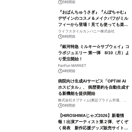
BEYOND POSSIBILITY ―』を上映！
5時間前
『おぱんちゅうさぎ』『んぽちゃむ』
デザインのコスメ＆メイクパフがミル
フィーから登場！見ても使っても楽し
3
い、ポップでキュートなコレクショ
ライフスタイルカンパニー株式会社
ン。
6時間前
『銀河特急 ミルキー☆サブウェイ』コ
ラボジュエリー 第一弾 8/10（月）よ
り受注開始！
4
FanFun MARKET
4時間前
病院向け生成AIサービス「OPTiM AI
ホスピタル」、 病歴要約を自動生成す
る新機能を提供開始
5
株式会社オプティム(東証プライム市場、コ
ード：3694)
5時間前
【HIROSHIMAじゃズ2026】新着情
報！出演アーティスト第２弾、ぞくぞ
く発表 新作応援グッズ販売サイトも
6