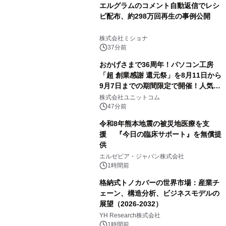
エルグラムのコメント自動返信でレシ
ピ配布、約298万回再生の事例公開
株式会社ミショナ
37分前
おかげさまで36周年！パソコン工房
「超 創業感謝 還元祭」を8月11日から
9月7日までの期間限定で開催！人気の
ゲーミングPCや高性能ノートPCなど
株式会社ユニットコム
対象iiyama PCのご購入で最大3万円分
47分前
相当を還元
令和8年熊本地震の被災地医療を支
援 『今日の臨床サポート』を無償提
供
エルゼビア・ジャパン株式会社
1時間前
格納式トノカバーの世界市場：産業チ
ェーン、構造分析、ビジネスモデルの
展望（2026-2032）
YH Research株式会社
1時間前