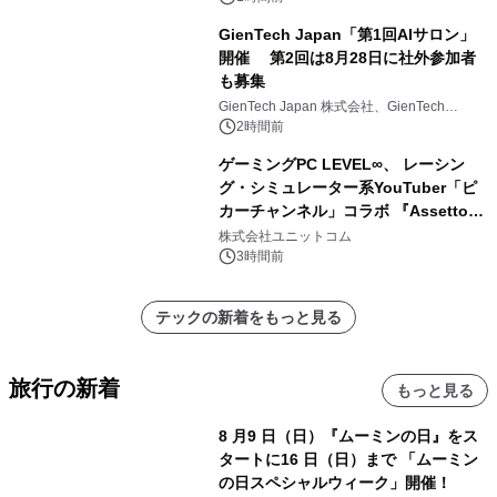
GienTech Japan「第1回AIサロン」
開催 第2回は8月28日に社外参加者
も募集
GienTech Japan 株式会社、GienTech
Consulting Japan 株式会社
2時間前
ゲーミングPC LEVEL∞、 レーシン
グ・シミュレーター系YouTuber「ピ
カーチャンネル」コラボ 『Assetto
Corsa EVO』推奨パソコン販売中
株式会社ユニットコム
3時間前
テックの新着をもっと見る
旅行の新着
もっと見る
8 月9 日（日）『ムーミンの日』をス
タートに16 日（日）まで 「ムーミン
の日スペシャルウィーク」開催！