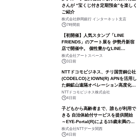
さんが “宝くじ付き定期預金”を楽しく
ご紹介
株式会社静岡銀行 インターネット支店
7時間前
【初開催】人気スタンプ「LINE
FRIENDS」のアート展を 伊勢丹新宿
店で開催中。 個性豊かなLINE
FRIENDSの仲間たちが インテリアア
株式会社アートスペース
ートとして新たな魅力を発信。
3日前
NTTドコモビジネス、チリ国営銅公社
(CODELCO)とIOWN(R) APNを活用し
た銅鉱山遠隔オペレーション高度化に
向けた調査・実証を開始
NTTドコモビジネス株式会社
4日前
子どもから高齢者まで、誰もが利用で
きる 自治体給付サービスを提供開始
～EYE-Portal(R)による15歳未満の本
人認証と デジタルデバイド対策で実現
株式会社NTTデータ関西
～
4日前