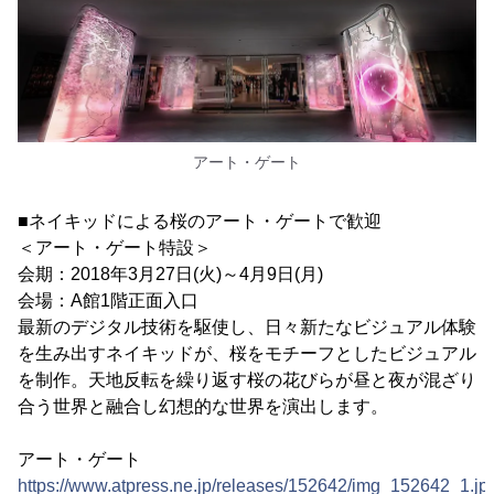
アート・ゲート
■ネイキッドによる桜のアート・ゲートで歓迎
＜アート・ゲート特設＞
会期：2018年3月27日(火)～4月9日(月)
会場：A館1階正面入口
最新のデジタル技術を駆使し、日々新たなビジュアル体験
を生み出すネイキッドが、桜をモチーフとしたビジュアル
を制作。天地反転を繰り返す桜の花びらが昼と夜が混ざり
合う世界と融合し幻想的な世界を演出します。
アート・ゲート
https://www.atpress.ne.jp/releases/152642/img_152642_1.jp