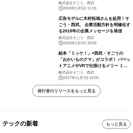
株式会社そごう・西武
2018年1月5日 11:00
広告モデルに木村拓哉さんを起用！そ
ごう・西武、 企業活動方針を明確化す
る2018年の企業メッセージを発信
株式会社そごう・西武
2018年1月5日 10:00
絵本「ミッケ！」×西武・そごうの
「おかいものクマ」がコラボ！ パペッ
トアニメやVRで仕掛けるメリー ミッ
ケ！クリスマス
株式会社そごう・西武
2017年11月7日 10:00
発行者のリリースをもっと見る
テックの新着
もっと見る