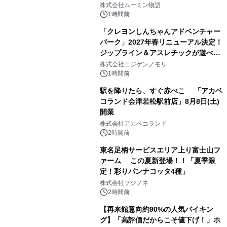
株式会社ムーミン物語
1時間前
「クレヨンしんちゃんアドベンチャー
パーク」2027年春リニューアル決定！
ジップライン＆アスレチックが遊べる
のは今年が最後！ 「ラスト！ドキがム
株式会社ニジゲンノモリ
ネムネ～大作戦！」始動
1時間前
駅を降りたら、すぐ赤べこ 「アカベ
コランド会津若松駅前店」8月8日(土)
開業
株式会社アカベコランド
2時間前
東名足柄サービスエリア上り富士山フ
ァーム この夏新登場！！「夏季限
定！彩りパンナコッタ4種」
株式会社フジノネ
2時間前
【再来館意向約90%の人気バイキン
グ】「高評価だからこそ値下げ！」ホ