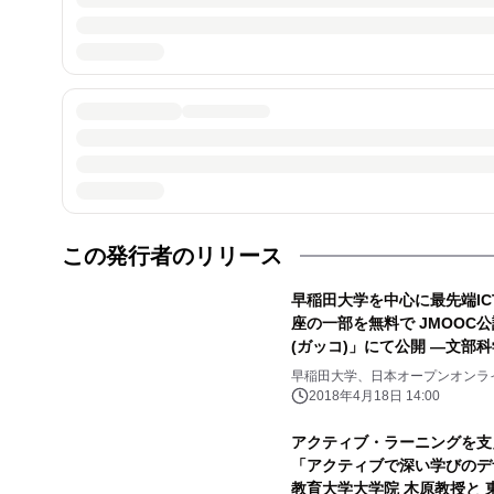
この発行者のリリース
早稲田大学を中心に最先端ICT
座の一部を無料で JMOOC公
(ガッコ)」にて公開 ―文部
業で AI・IoT人材を創出―
早稲田大学、日本オープンオンラ
gacco
2018年4月18日 14:00
アクティブ・ラーニングを支
「アクティブで深い学びのデザ
教育大学大学院 木原教授と 