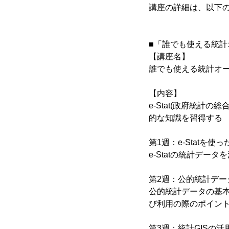
講座の詳細は、以下
■「誰でも使える統
【講座名】
誰でも使える統計オ
【内容】
e-Stat(政府統計
的な知識を習得する
第1週：e-Statを使
e-Statの統計デー
第2週：公的統計デー
公的統計データの基
び利用の際のポイント
第3週：統計GISの活