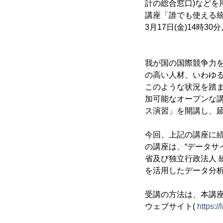
計の総合窓口)など
講座「誰でも使える統計
3月17日(金)14時3
我が国の国際競争力
の高い人材、いわゆ
このような状況を踏ま
加可能なオープンな
ス演習」を開講し、延
今回、上記の講座に
の講座は、“データサイ
省及び独立行政法人 統
を活用したデータ分
受講の方法は、本講
ウェブサイト(
https: