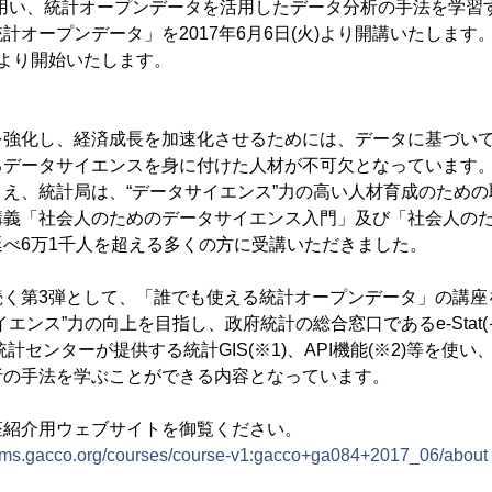
を用い、統計オープンデータを活用したデータ分析の手法を学習
オープンデータ」を2017年6月6日(火)より開講いたします。
0分より開始いたします。
を強化し、経済成長を加速化させるためには、データに基づい
るデータサイエンスを身に付けた人材が不可欠となっています
え、統計局は、“データサイエンス”力の高い人材育成のため
講義「社会人のためのデータサイエンス入門」及び「社会人の
べ6万1千人を超える多くの方に受講いただきました。
続く第3弾として、「誰でも使える統計オープンデータ」の講座
エンス”力の向上を目指し、政府統計の総合窓口であるe-Stat
計センターが提供する統計GIS(※1)、API機能(※2)等を使
析の手法を学ぶことができる内容となっています。
座紹介用ウェブサイトを御覧ください。
//lms.gacco.org/courses/course-v1:gacco+ga084+2017_06/about