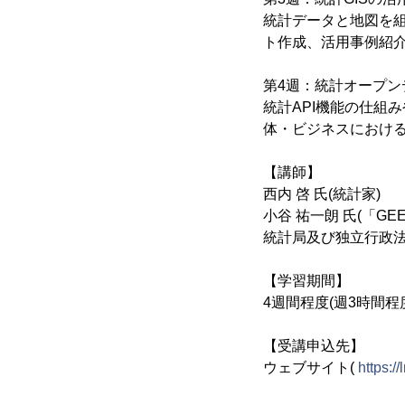
統計データと地図を組み
ト作成、活用事例紹介
第4週：統計オープン
統計API機能の仕組
体・ビジネスにおける
【講師】
西内 啓 氏(統計家)
小谷 祐一朗 氏(「GEE
統計局及び独立行政法
【学習期間】
4週間程度(週3時間程
【受講申込先】
ウェブサイト(
https: