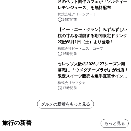
区のペット同伴カフェが「ソルティー
レモンジュース」を無料配布
株式会社グリーンアート
14時間前
【イー・エー・グラン】みずみずしい
桃の甘みを堪能する期間限定ドリンク
2種が8月1日（土）より登場！
株式会社ピー・エス・コープ
16時間前
セレッソ大阪の2026／27シーズン開
幕戦に 「ウメダチーズラボ」が出店！
限定スイーツ販売＆選手直筆サイング
ッズが当たる抽選会を 8月8日に開催
株式会社ヤマタカ
17時間前
グルメの新着をもっと見る
旅行の新着
もっと見る