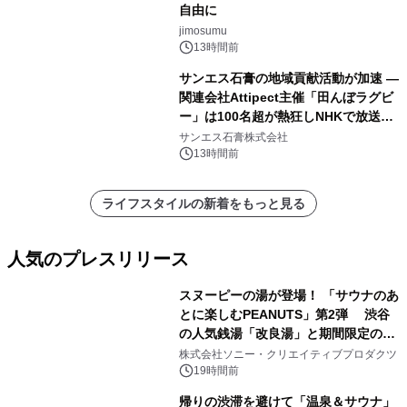
自由に
jimosumu
13時間前
サンエス石膏の地域貢献活動が加速 ―
関連会社Attipect主催「田んぼラグビ
ー」は100名超が熱狂しNHKで放送さ
れました。
サンエス石膏株式会社
13時間前
ライフスタイルの新着をもっと見る
人気のプレスリリース
スヌーピーの湯が登場！ 「サウナのあ
とに楽しむPEANUTS」第2弾 渋谷
の人気銭湯「改良湯」と期間限定のコ
1
ラボレーション サウナイキタイコラ
株式会社ソニー・クリエイティブプロダクツ
ボグッズも発売決定！
19時間前
帰りの渋滞を避けて「温泉＆サウナ」