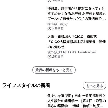
14時間前
淡路島、旅行者が「絶対に食べて」と
すすめたくなるお寿司 お寿司も温泉も
プールも"自分たちだけ"の貸切宿で 1
日1組限定「岩屋温泉 絵島別庭 海と
株式会社ぷらど
森」の握り寿司プラン
14時間前
大阪・道頓堀の「GiGO」旗艦店
「GiGO大阪道頓堀本店2周年祭」開催
のお知らせ
株式会社GENDA GiGO Entertainment
15時間前
旅行の新着をもっと見る
ライフスタイルの新着
もっと見る
住まいを選び直す自由 ー住宅流動性と
人生設計の経済学ー （第４回：取引の
重さの経済学──情報・信頼・制度を