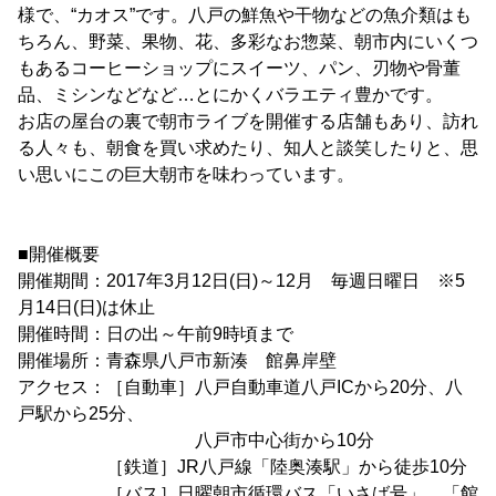
様で、“カオス”です。八戸の鮮魚や干物などの魚介類はも
ちろん、野菜、果物、花、多彩なお惣菜、朝市内にいくつ
もあるコーヒーショップにスイーツ、パン、刃物や骨董
品、ミシンなどなど…とにかくバラエティ豊かです。
お店の屋台の裏で朝市ライブを開催する店舗もあり、訪れ
る人々も、朝食を買い求めたり、知人と談笑したりと、思
い思いにこの巨大朝市を味わっています。
■開催概要
開催期間：2017年3月12日(日)～12月 毎週日曜日 ※5
月14日(日)は休止
開催時間：日の出～午前9時頃まで
開催場所：青森県八戸市新湊 館鼻岸壁
アクセス：［自動車］八戸自動車道八戸ICから20分、八
戸駅から25分、
八戸市中心街から10分
［鉄道］JR八戸線「陸奥湊駅」から徒歩10分
［バス］日曜朝市循環バス「いさば号」、「館