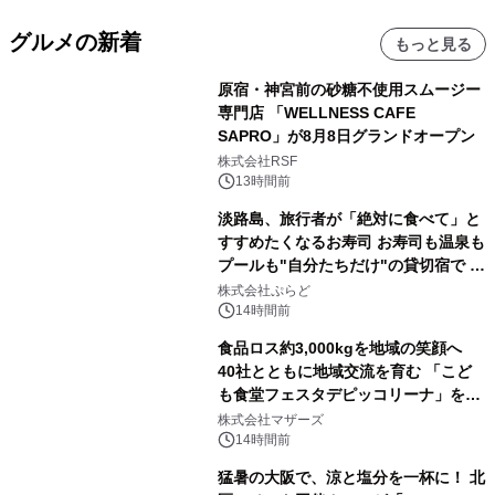
グルメの新着
もっと見る
原宿・神宮前の砂糖不使用スムージー
専門店 「WELLNESS CAFE
SAPRO」が8月8日グランドオープン
株式会社RSF
13時間前
淡路島、旅行者が「絶対に食べて」と
すすめたくなるお寿司 お寿司も温泉も
プールも"自分たちだけ"の貸切宿で 1
日1組限定「岩屋温泉 絵島別庭 海と
株式会社ぷらど
森」の握り寿司プラン
14時間前
食品ロス約3,000kgを地域の笑顔へ
40社とともに地域交流を育む 「こど
も食堂フェスタデピッコリーナ」を9
月5日(土)開催
株式会社マザーズ
14時間前
猛暑の大阪で、涼と塩分を一杯に！ 北