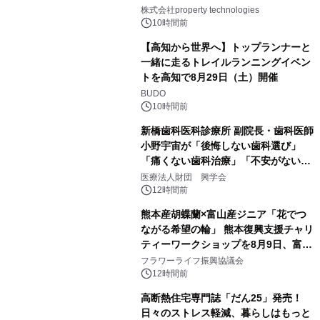
PropTechはどう組み替えるか）｜
株式会社property technologies
PropTech-Lab
10時間前
【高知から世界へ】トップランナーと
一緒に走るトレイルランニングイベン
トを高知で8月29日（土）開催
BUDO
10時間前
新橋歯科医科診療所 副院長・歯科医師
小野宇宙が「後悔しない歯科選び」
「痛くない歯科治療」「不安がない治
療計画」をテーマに専門監修
医療法人財団 興学会
12時間前
熊本産胡蝶蘭×富山産ジニア「花でつ
ながる希望の輪」 熊本復興支援チャリ
ティーワークショップを8月9日、富
山・射水で開催
フラワーライフ振興協議会
12時間前
高断熱住宅専門誌「だん25」発売！
日々のストレス軽減、暮らしはもっと