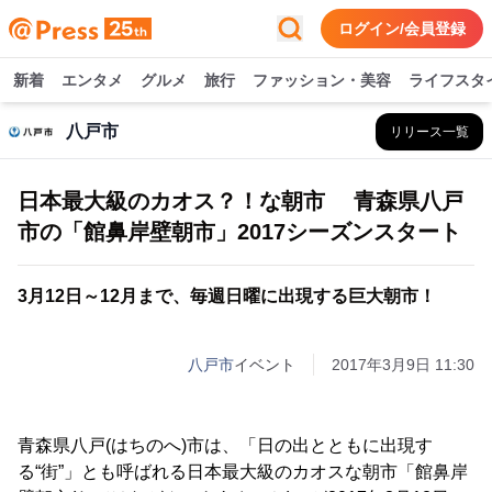
ログイン/会員登録
新着
エンタメ
グルメ
旅行
ファッション・美容
ライフスタ
八戸市
リリース一覧
日本最大級のカオス？！な朝市 青森県八戸
市の「館鼻岸壁朝市」2017シーズンスタート
3月12日～12月まで、毎週日曜に出現する巨大朝市！
八戸市
イベント
2017年3月9日 11:30
青森県八戸(はちのへ)市は、「日の出とともに出現す
る“街”」とも呼ばれる日本最大級のカオスな朝市「館鼻岸