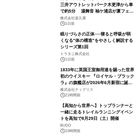
三井アウトレットパーク木更津から車
で約5分 湯舞音 袖ケ浦店が夏フェア
2
メニューを提供
株式会社楽久屋
1日前
眠りづらさの正体──寝ると呼吸が弱
くなる"体の構造"をやさしく解説する
シリーズ第1回
3
トラタニ株式会社
1日前
1833年に英国王室御用達を賜った世界
初のウイスキー 『ロイヤル・ブラック
ラ』の旗艦店が2026年6月新宿に誕
4
生 バカルディ ジャパンと連携した
株式会社ティグリス
没入型バー「BAR Arca」
21時間前
【高知から世界へ】トップランナーと
一緒に走るトレイルランニングイベン
トを高知で8月29日（土）開催
5
BUDO
10時間前