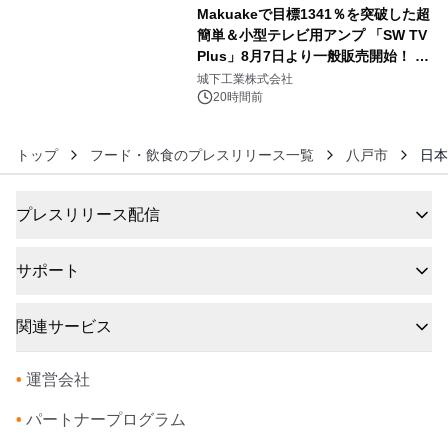
Makuakeで目標1341％を突破した超
簡単＆小型テレビ用アンプ 「SW TV
Plus」8月7日より一般販売開始！ ケ
6
ーブル1本つなぐだけ、テレビの音が
城下工業株式会社
ぐっと豊かに
20時間前
トップ
フード・飲食のプレスリリース一覧
八戸市
日本
プレスリリース配信
サポート
関連サービス
•
運営会社
•
パートナープログラム