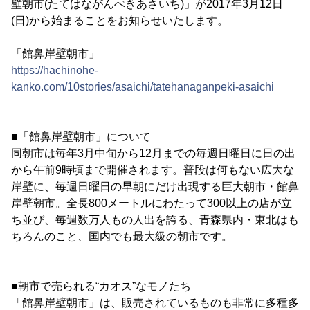
壁朝市(たてはながんぺきあさいち)」が2017年3月12日
(日)から始まることをお知らせいたします。
「館鼻岸壁朝市」
https://hachinohe-
kanko.com/10stories/asaichi/tatehanaganpeki-asaichi
■「館鼻岸壁朝市」について
同朝市は毎年3月中旬から12月までの毎週日曜日に日の出
から午前9時頃まで開催されます。普段は何もない広大な
岸壁に、毎週日曜日の早朝にだけ出現する巨大朝市・館鼻
岸壁朝市。全長800メートルにわたって300以上の店が立
ち並び、毎週数万人もの人出を誇る、青森県内・東北はも
ちろんのこと、国内でも最大級の朝市です。
■朝市で売られる“カオス”なモノたち
「館鼻岸壁朝市」は、販売されているものも非常に多種多