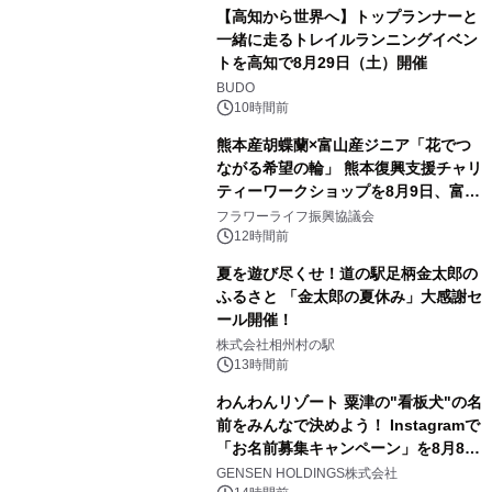
【高知から世界へ】トップランナーと
一緒に走るトレイルランニングイベン
トを高知で8月29日（土）開催
BUDO
10時間前
熊本産胡蝶蘭×富山産ジニア「花でつ
ながる希望の輪」 熊本復興支援チャリ
ティーワークショップを8月9日、富
山・射水で開催
フラワーライフ振興協議会
12時間前
夏を遊び尽くせ！道の駅足柄金太郎の
ふるさと 「金太郎の夏休み」大感謝セ
ール開催！
株式会社相州村の駅
13時間前
わんわんリゾート 粟津の"看板犬"の名
前をみんなで決めよう！ Instagramで
「お名前募集キャンペーン」を8月8日
(土)より開催
GENSEN HOLDINGS株式会社