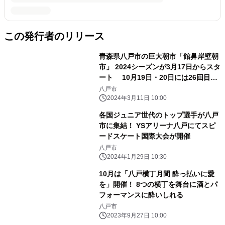
この発行者のリリース
青森県八戸市の巨大朝市「館鼻岸壁朝
市」 2024シーズンが3月17日からスタ
ート 10月19日・20日には26回目の
「全国朝市サミット」も開催
八戸市
2024年3月11日 10:00
各国ジュニア世代のトップ選手が八戸
市に集結！ YSアリーナ八戸にてスピ
ードスケート国際大会が開催
八戸市
2024年1月29日 10:30
10月は「八戸横丁月間 酔っ払いに愛
を」開催！ 8つの横丁を舞台に酒とパ
フォーマンスに酔いしれる
八戸市
2023年9月27日 10:00