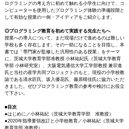
ログラミングの考え方に初めて触れる小学生に向けて、コ
ンピューターを使用したプログラミング体験の準備段階と
して有効な授業の一例・アイディアをご紹介します。
◎プログラミング教育を初めて実践する先生たちへ
授業への導入について、まだ現場だけで進めるのは難しい
学校も多く存在します。その一助になることを目指し、本
書では「専門家が監修した汎用性のある授業」をテーマ
に、茨城大学教育学部准教授 小林祐紀氏（茨城大学教育
学部 小林研究室）、大阪電気通信大学工学部教授 兼宗進
氏と当社の産学共同プロジェクトのもと、現役の小学校教
諭である清水匠氏、坂入優花氏、藤原晴佳氏に協力いただ
きました。ぜひプログラミング教育の参考や検討にお役立
て下さい。
■目次
●はじめに／小林祐紀（茨城大学教育学部 准教授）
●2020年指導要領改訂と小学校教育／小林祐紀（茨城大学
教育学部 准教授）