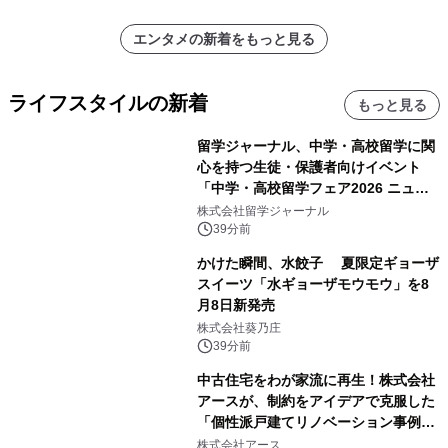
エンタメの新着をもっと見る
ライフスタイルの新着
もっと見る
留学ジャーナル、中学・高校留学に関
心を持つ生徒・保護者向けイベント
「中学・高校留学フェア2026 ニュー
ジーランド＆オーストラリア」を
株式会社留学ジャーナル
9/12(土)に開催
39分前
かけた瞬間、水餃子 夏限定ギョーザ
スイーツ「水ギョーザモウモウ」を8
月8日新発売
株式会社葵乃庄
39分前
中古住宅をわが家流に再生！株式会社
アースが、制約をアイデアで克服した
「個性派戸建てリノベーション事例5
選」を公開
株式会社アース