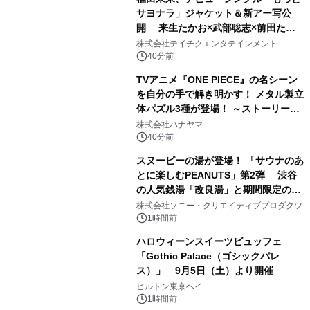
サヨナラ」ジャケット＆新アー写公
開 来生たかお×武部聡志×前田たか
ひろの豪華タッグ
株式会社テイチクエンタテインメント
40分前
TVアニメ『ONE PIECE』の名シーン
を自分の手で解き明かす！ メタル製立
体パズル3種が登場！ ～ストーリーと
ギミックが融合した 大人の体験型パズ
株式会社ハナヤマ
ルが8月7日(金)12時より先行予約受付
40分前
開始～
スヌーピーの湯が登場！ 「サウナのあ
とに楽しむPEANUTS」第2弾 渋谷
の人気銭湯「改良湯」と期間限定のコ
ラボレーション サウナイキタイコラ
株式会社ソニー・クリエイティブプロダクツ
ボグッズも発売決定！
1時間前
ハロウィーンスイーツビュッフェ
「Gothic Palace（ゴシックパレ
ス）」 9月5日（土）より開催
ヒルトン東京ベイ
1時間前