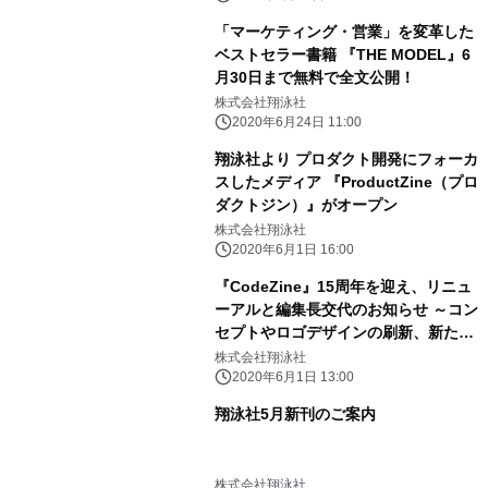
「マーケティング・営業」を変革した
ベストセラー書籍 『THE MODEL』6
月30日まで無料で全文公開！
株式会社翔泳社
2020年6月24日 11:00
翔泳社より プロダクト開発にフォーカ
スしたメディア 『ProductZine（プロ
ダクトジン）』がオープン
株式会社翔泳社
2020年6月1日 16:00
『CodeZine』15周年を迎え、リニュ
ーアルと編集長交代のお知らせ ～コン
セプトやロゴデザインの刷新、新たな
サブメディアの誕生～
株式会社翔泳社
2020年6月1日 13:00
翔泳社5月新刊のご案内
株式会社翔泳社