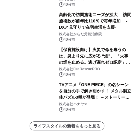
40分前
高齢化で訪問施術ニーズが拡大 訪問
施術数が前年比110％で毎年増加 -
DXと見守りで在宅生活を支援-
株式会社からだ元気治療院
40分前
【保育施設向け】火災で命を奪うの
は、炎より先に広がる “煙”。 「火事
の煙を止める。逃げ遅れゼロ認定」提
供開始
株式会社FireRescuePRO
40分前
TVアニメ『ONE PIECE』の名シーン
を自分の手で解き明かす！ メタル製立
体パズル3種が登場！ ～ストーリーと
ギミックが融合した 大人の体験型パズ
株式会社ハナヤマ
ルが8月7日(金)12時より先行予約受付
40分前
開始～
ライフスタイルの新着をもっと見る