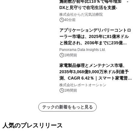
施術数が前年比110％で毎年増加 -
DXと見守りで在宅生活を支援-
株式会社からだ元気治療院
40分前
アプリケーションデリバリーコントロ
ーラー市場は、2025年に81億米ドル
と推定され、2036年までに235億
8,000万米ドルに達すると予測されて
Panorama Data Insights Ltd.
おり、予測期間（2026年～2036年）
1時間前
家電製品修理とメンテナンス市場、
2035年3,068億9,000万米ドル到達予
測、CAGR 6.42％｜スマート家電普
及・循環型経済・メンテナンス需要拡
株式会社レポートオーシャン
大が成長を加速
1時間前
テックの新着をもっと見る
人気のプレスリリース