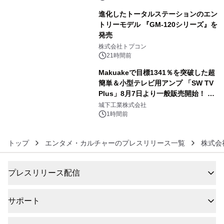
進化したトータルステーションのエン
トリーモデル 『GM-120シリーズ』を
発売
5
株式会社トプコン
21時間前
Makuakeで目標1341％を突破した超
簡単＆小型テレビ用アンプ 「SW TV
Plus」8月7日より一般販売開始！ ケ
6
ーブル1本つなぐだけ、テレビの音が
城下工業株式会社
ぐっと豊かに
1時間前
トップ
エンタメ・カルチャーのプレスリリース一覧
株式会
プレスリリース配信
サポート