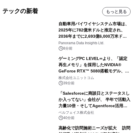
テックの新着
もっと見る
自動車用バイワイヤシステム市場は、
2025年に782億米ドルと推定され、
2036年までに2,693億6,000万米ドル
に達すると予測されており、予測期間
Panorama Data Insights Ltd.
（2026年～2036年）
8分前
ゲーミングPC LEVEL∞より、「認定
再生メモリ」を採用したNVIDIA®
GeForce RTX™ 5080搭載モデル、
NVIDIA® GeForce RTX™ 5070 Ti搭
株式会社ユニットコム
載モデルを販売開始
39分前
「Salesforceに商談日とステータスし
か入ってない」会社が、 半年で活動入
力量10倍・そしてAgentforce活用へ
── 敷島住宅×bellSalesAI事例公開
ベルフェイス株式会社
40分前
高齢化で訪問施術ニーズが拡大 訪問