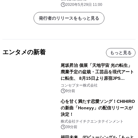
2020年5月29日 11:00
発行者のリリースをもっと見る
エンタメの新着
もっと見る
尾坂昇治 個展「天地宇宙 光の転生」
廃棄予定の盆栽・工芸品を現代アート
に転生、 8月15日より原宿JPS
Galleryにて約30点を展示
コンセプター株式会社
9分前
心を甘く満たす恋愛ソング！CHIHIRO
の新曲「Honeyy」の配信リリースが
決定！
株式会社テイチクエンタテインメント
39分前
福田未来、デビューシングル「もっと