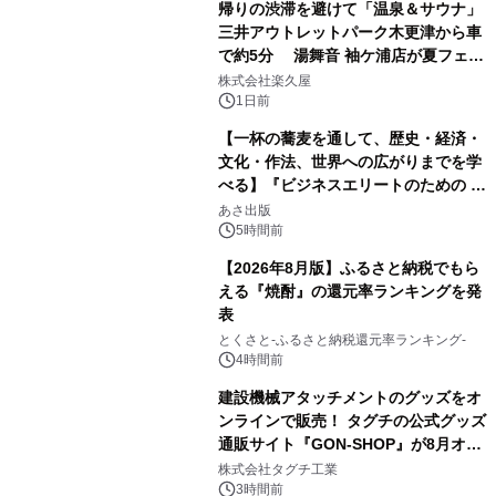
帰りの渋滞を避けて「温泉＆サウナ」
三井アウトレットパーク木更津から車
で約5分 湯舞音 袖ケ浦店が夏フェア
1
メニューを提供
株式会社楽久屋
1日前
【一杯の蕎麦を通して、歴史・経済・
文化・作法、世界への広がりまでを学
べる】『ビジネスエリートのための 教
2
養としての蕎麦』2026年8月25日
あさ出版
（火）発売
5時間前
【2026年8月版】ふるさと納税でもら
える『焼酎』の還元率ランキングを発
表
3
とくさと-ふるさと納税還元率ランキング-
4時間前
建設機械アタッチメントのグッズをオ
ンラインで販売！ タグチの公式グッズ
通販サイト『GON-SHOP』が8月オー
4
プン
株式会社タグチ工業
3時間前