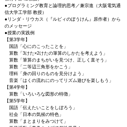
●プログラミング教育と論理的思考／兼宗進（大阪電気通
信大学工学部 教授）
●リンダ・リウカス（『ルビィのぼうけん』原作者）から
のメッセージ
●授業の実践例
【第3学年】
国語「心にのこったことを」
算数「3けた×2けたの筆算のしかたを考えよう」
算数「筆算のまちがいを見つけ、正しく直そう」
算数「二等辺三角形をかこう」
理科「身の回りのものを見分けよう」
音楽「はくの流れにのってリズム遊びを楽しもう」
【第4学年】
算数「いろいろな図形の特徴」
【第5学年】
国語「伝えたいことをしぼろう」
社会「日本の気候の特色」
算数「まとまりをみつけて」