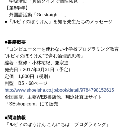
学級活動「真偽クイズで個性発見！」
【第6学年】
外国語活動「Go straight ！」
●『ルビィのぼうけん』を知る先生たちのメッセージ
■書籍概要
『コンピューターを使わない小学校プログラミング教育
“ルビィのぼうけん”で育む論理的思考』
編著・監修：小林祐紀、兼宗進
発売日：2017年3月31日（予定）
定価：1,800円（税別）
判型：B5・68ページ
http://www.shoeisha.co.jp/book/detail/9784798152615
全国書店、主要WEB書店他、翔泳社直販サイト
「SEshop.com」にて販売
■関連情報
『ルビィのぼうけん こんにちは！プログラミング』