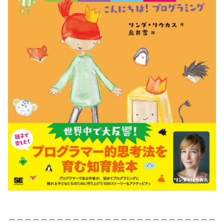
＿＿＿＿＿＿＿＿＿＿＿＿＿＿＿＿＿＿＿＿＿＿＿＿＿＿