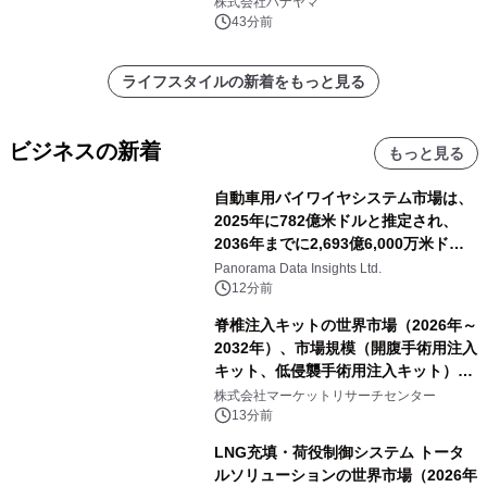
ギミックが融合した 大人の体験型パズ
株式会社ハナヤマ
ルが8月7日(金)12時より先行予約受付
43分前
開始～
ライフスタイルの新着をもっと見る
ビジネスの新着
もっと見る
自動車用バイワイヤシステム市場は、
2025年に782億米ドルと推定され、
2036年までに2,693億6,000万米ドル
に達すると予測されており、予測期間
Panorama Data Insights Ltd.
（2026年～2036年）
12分前
脊椎注入キットの世界市場（2026年～
2032年）、市場規模（開腹手術用注入
キット、低侵襲手術用注入キット）・
分析レポートを発表
株式会社マーケットリサーチセンター
13分前
LNG充填・荷役制御システム トータ
ルソリューションの世界市場（2026年