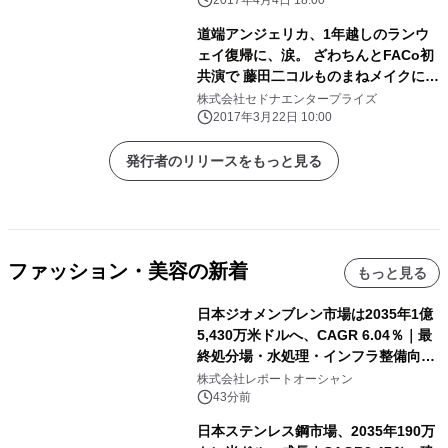
2017年4月4日 18:00
道端アンジェリカ、1年越しのランウ
ェイ復帰に、涙。 ざわちんとFACo初
共演で 藤田二コルものまねメイクに脱
帽「似すぎ！」
株式会社セドナエンタープライズ
2017年3月22日 10:00
発行者のリリースをもっと見る
ファッション・美容の新着
もっと見る
日本ジオメンブレン市場は2035年1億
5,430万米ドルへ、CAGR 6.04％｜最
終処分場・水処理・インフラ整備向け
需要拡大
株式会社レポートオーシャン
43分前
日本ステンレス鋼市場、2035年190万