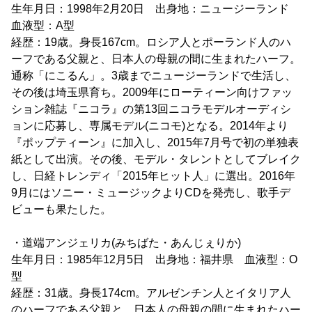
生年月日：1998年2月20日 出身地：ニュージーランド
血液型：A型
経歴：19歳。身長167cm。ロシア人とポーランド人のハ
ーフである父親と、日本人の母親の間に生まれたハーフ。
通称「にこるん」。3歳までニュージーランドで生活し、
その後は埼玉県育ち。2009年にローティーン向けファッ
ション雑誌『ニコラ』の第13回ニコラモデルオーディシ
ョンに応募し、専属モデル(ニコモ)となる。2014年より
『ポップティーン』に加入し、2015年7月号で初の単独表
紙として出演。その後、モデル・タレントとしてブレイク
し、日経トレンディ「2015年ヒット人」に選出。2016年
9月にはソニー・ミュージックよりCDを発売し、歌手デ
ビューも果たした。
・道端アンジェリカ(みちばた・あんじぇりか)
生年月日：1985年12月5日 出身地：福井県 血液型：O
型
経歴：31歳。身長174cm。アルゼンチン人とイタリア人
のハーフである父親と、日本人の母親の間に生まれたハー