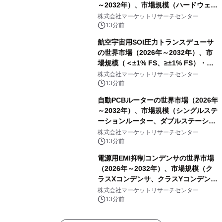
～2032年）、市場規模（ハードウェ
ア、ソフトウェア、サービス）・分析
株式会社マーケットリサーチセンター
レポートを発表
13分前
航空宇宙用SOI圧力トランスデューサ
の世界市場（2026年～2032年）、市
場規模（＜±1% FS、≥±1% FS）・分
析レポートを発表
株式会社マーケットリサーチセンター
13分前
自動PCBルーターの世界市場（2026年
～2032年）、市場規模（シングルステ
ーションルーター、ダブルステーショ
ンルーター）・分析レポートを発表
株式会社マーケットリサーチセンター
13分前
電源用EMI抑制コンデンサの世界市場
（2026年～2032年）、市場規模（ク
ラスXコンデンサ、クラスYコンデン
サ）・分析レポートを発表
株式会社マーケットリサーチセンター
13分前