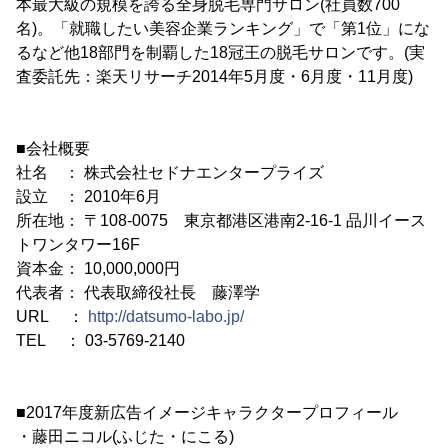
本最大級の規模を誇る全身脱毛専門サロン(社員数700
名)。「就職したい美容企業ランキング」で「第1位」にな
るなど他18部門を制覇した18冠王の脱毛サロンです。(実
査委託先：楽天リサーチ2014年5月度・6月度・11月度)
■会社概要
社名 ： 株式会社セドナエンタープライズ
設立 ： 2010年6月
所在地： 〒108-0075 東京都港区港南2-16-1 品川イース
トワンタワー16F
資本金： 10,000,000円
代表者： 代表取締役社長 藤澤学
URL ：
http://datsumo-labo.jp/
TEL ： 03-5769-2140
■2017年度新広告イメージキャラクタープロフィール
・藤田ニコル(ふじた・にこる)