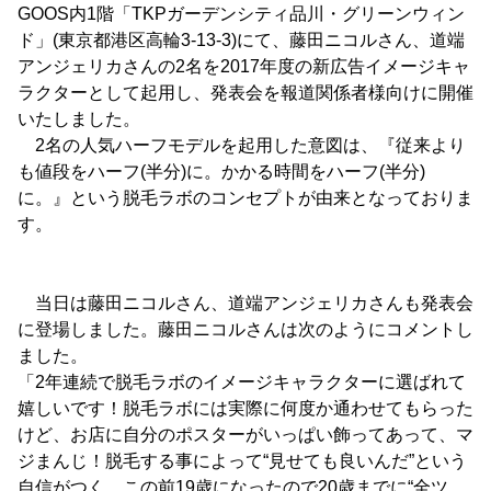
GOOS内1階「TKPガーデンシティ品川・グリーンウィン
ド」(東京都港区高輪3-13-3)にて、藤田ニコルさん、道端
アンジェリカさんの2名を2017年度の新広告イメージキャ
ラクターとして起用し、発表会を報道関係者様向けに開催
いたしました。
2名の人気ハーフモデルを起用した意図は、『従来より
も値段をハーフ(半分)に。かかる時間をハーフ(半分)
に。』という脱毛ラボのコンセプトが由来となっておりま
す。
当日は藤田ニコルさん、道端アンジェリカさんも発表会
に登場しました。藤田ニコルさんは次のようにコメントし
ました。
「2年連続で脱毛ラボのイメージキャラクターに選ばれて
嬉しいです！脱毛ラボには実際に何度か通わせてもらった
けど、お店に自分のポスターがいっぱい飾ってあって、マ
ジまんじ！脱毛する事によって“見せても良いんだ”という
自信がつく。この前19歳になったので20歳までに“全ツ