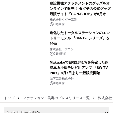
建設機械アタッチメントのグッズをオ
ンラインで販売！ タグチの公式グッズ
通販サイト『GON-SHOP』が8月オー
4
プン
株式会社タグチ工業
3時間前
進化したトータルステーションのエン
トリーモデル 『GM-120シリーズ』を
発売
5
株式会社トプコン
21時間前
Makuakeで目標1341％を突破した超
簡単＆小型テレビ用アンプ 「SW TV
Plus」8月7日より一般販売開始！ ケ
6
ーブル1本つなぐだけ、テレビの音が
城下工業株式会社
ぐっと豊かに
1時間前
トップ
ファッション・美容のプレスリリース一覧
株式会社
プレスリリース配信