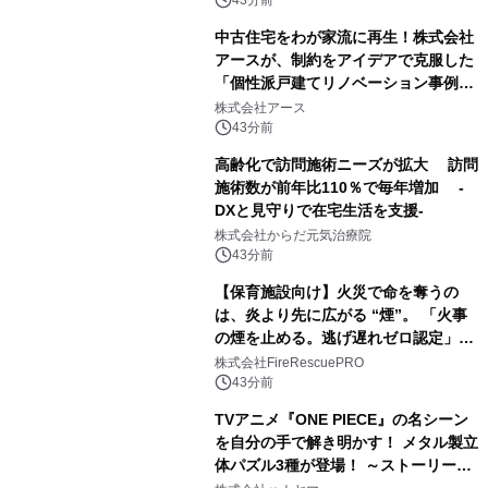
43分前
中古住宅をわが家流に再生！株式会社
アースが、制約をアイデアで克服した
「個性派戸建てリノベーション事例5
選」を公開
株式会社アース
43分前
高齢化で訪問施術ニーズが拡大 訪問
施術数が前年比110％で毎年増加 -
DXと見守りで在宅生活を支援-
株式会社からだ元気治療院
43分前
【保育施設向け】火災で命を奪うの
は、炎より先に広がる “煙”。 「火事
の煙を止める。逃げ遅れゼロ認定」提
供開始
株式会社FireRescuePRO
43分前
TVアニメ『ONE PIECE』の名シーン
を自分の手で解き明かす！ メタル製立
体パズル3種が登場！ ～ストーリーと