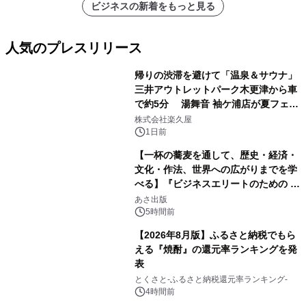
ビジネスの新着をもっと見る
人気のプレスリリース
帰りの渋滞を避けて「温泉＆サウナ」
三井アウトレットパーク木更津から車
で約5分 湯舞音 袖ケ浦店が夏フェア
1
メニューを提供
株式会社楽久屋
1日前
【一杯の蕎麦を通して、歴史・経済・
文化・作法、世界への広がりまでを学
べる】『ビジネスエリートのための 教
2
養としての蕎麦』2026年8月25日
あさ出版
（火）発売
5時間前
【2026年8月版】ふるさと納税でもら
える『焼酎』の還元率ランキングを発
表
3
とくさと-ふるさと納税還元率ランキング-
4時間前