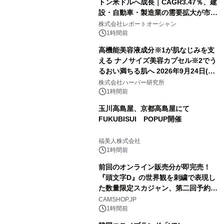
トン米ドルへ成長｜CAGR3.47％、建
設・自動車・製造業の需要拡大が市場
を牽引
株式会社レポートオーシャン
1時間前
高機能美容液成分※1が肌なじみを支
える ナノサイズ美容カプセル※2でう
るおい満ちる肌へ 2026年9月24日(木)
よりリニューアル新発売 『ディープモ
株式会社ハーバー研究所
イストセラム』
1時間前
玉川高島屋、京都高島屋にて
FUKUBISUI POPUP開催
福美人株式会社
1時間前
前回のオンライン販売分が即完売！
『頭文字D』の世界観を刺繍で表現し
た数量限定スカジャン、第二回予約販
売を開始！
CAMSHOP.JP
1時間前