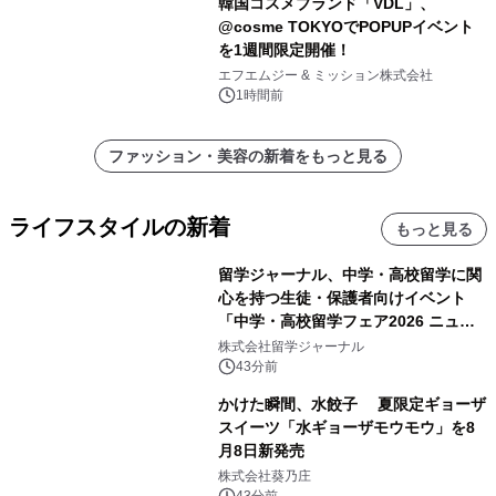
韓国コスメブランド「VDL」、
@cosme TOKYOでPOPUPイベント
を1週間限定開催！
エフエムジー & ミッション株式会社
1時間前
ファッション・美容の新着をもっと見る
ライフスタイルの新着
もっと見る
留学ジャーナル、中学・高校留学に関
心を持つ生徒・保護者向けイベント
「中学・高校留学フェア2026 ニュー
ジーランド＆オーストラリア」を
株式会社留学ジャーナル
9/12(土)に開催
43分前
かけた瞬間、水餃子 夏限定ギョーザ
スイーツ「水ギョーザモウモウ」を8
月8日新発売
株式会社葵乃庄