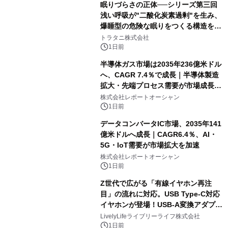
眠りづらさの正体──シリーズ第三回
浅い呼吸が"二酸化炭素過剰"を生み、
爆睡型の危険な眠りをつくる構造を解
説
トラタニ株式会社
1日前
半導体ガス市場は2035年236億米ドル
へ、CAGR 7.4％で成長｜半導体製造
拡大・先端プロセス需要が市場成長を
加速
株式会社レポートオーシャン
1日前
データコンバータIC市場、2035年141
億米ドルへ成長｜CAGR6.4％、AI・
5G・IoT需要が市場拡大を加速
株式会社レポートオーシャン
1日前
Z世代で広がる「有線イヤホン再注
目」の流れに対応。USB Type-C対応
イヤホンが登場！USB-A変換アダプタ
ー付きでスマホからパソコンまで幅広
LivelyLifeライブリーライフ株式会社
く活用可能
1日前