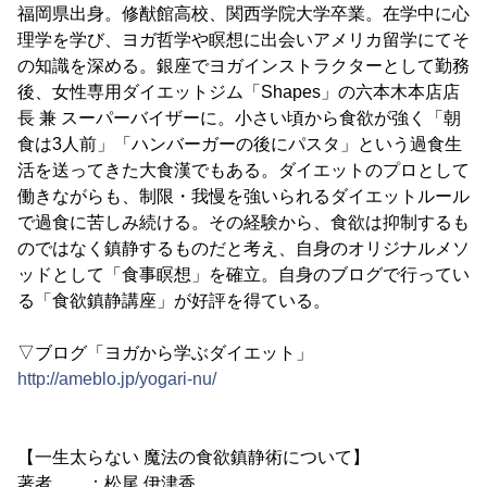
福岡県出身。修猷館高校、関西学院大学卒業。在学中に心
理学を学び、ヨガ哲学や瞑想に出会いアメリカ留学にてそ
の知識を深める。銀座でヨガインストラクターとして勤務
後、女性専用ダイエットジム「Shapes」の六本木本店店
長 兼 スーパーバイザーに。小さい頃から食欲が強く「朝
食は3人前」「ハンバーガーの後にパスタ」という過食生
活を送ってきた大食漢でもある。ダイエットのプロとして
働きながらも、制限・我慢を強いられるダイエットルール
で過食に苦しみ続ける。その経験から、食欲は抑制するも
のではなく鎮静するものだと考え、自身のオリジナルメソ
ッドとして「食事瞑想」を確立。自身のブログで行ってい
る「食欲鎮静講座」が好評を得ている。
▽ブログ「ヨガから学ぶダイエット」
http://ameblo.jp/yogari-nu/
【一生太らない 魔法の食欲鎮静術について】
著者 ：松尾 伊津香