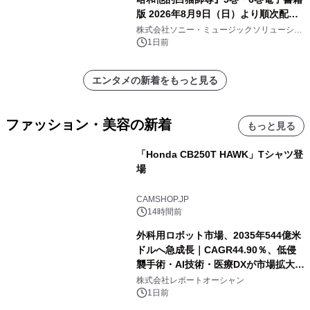
版 2026年8月9日（日）より順次配信
開始
株式会社ソニー・ミュージックソリューショ
ンズ
1日前
エンタメの新着をもっと見る
ファッション・美容の新着
もっと見る
「Honda CB250T HAWK」Tシャツ登
場
CAMSHOP.JP
14時間前
外科用ロボット市場、2035年544億米
ドルへ急成長｜CAGR44.90％、低侵
襲手術・AI技術・医療DXが市場拡大を
牽引
株式会社レポートオーシャン
1日前