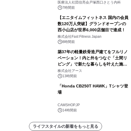
医療法人社団信亮会戸塚西口さとう内科
7時間前
【エニタイムフィットネス 国内の会員
数120万人突破】グランドオープンの
西小山店が世界6,000店舗目で達成！
株式会社Fast Fitness Japan
8時間前
築37年の軽量鉄骨造戸建てをフルリノ
ベーション！内と外をつなぐ「土間リ
ビング」で新たな暮らしを叶えた施工
事例を株式会社アースが公開
株式会社アース
13時間前
「Honda CB250T HAWK」Tシャツ登
場
CAMSHOP.JP
14時間前
ライフスタイルの新着をもっと見る