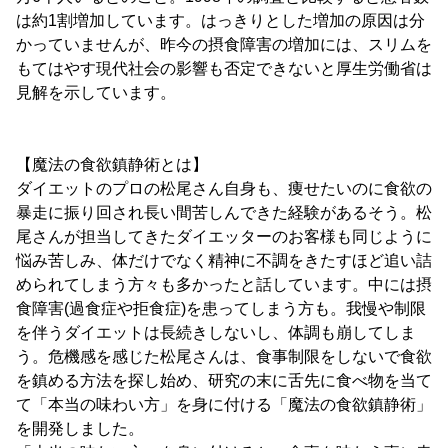
は約1割増加しています。はっきりとした増加の原因は分
かっていませんが、昨今の摂食障害の増加には、スリムを
もてはやす現代社会の影響も否定できないと厚生労働省は
見解を示しています。
【魔法の食欲鎮静術とは】
ダイエットのプロの松尾さん自身も、痩せたいのに食欲の
暴走に振り回され長い間苦しんできた経験があるそう。松
尾さんが担当してきたダイエッターのお客様も同じように
悩み苦しみ、体だけでなく精神に不調をきたすほど追い詰
められてしまう方々も多かったと話しています。中には摂
食障害(過食症や拒食症)を患ってしまう方も。我慢や制限
を伴うダイエットは長続きしないし、体調も崩してしま
う。危機感を感じた松尾さんは、食事制限をしないで食欲
を鎮める方法を探し始め、研究の末に舌先に食べ物を当て
て「本当の味わい方」を身に付ける「魔法の食欲鎮静術」
を開発しました。