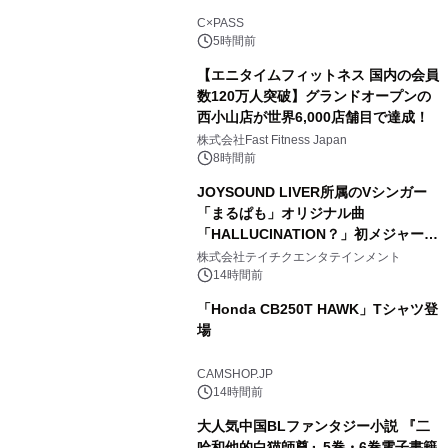
C×PASS
5時間前
【エニタイムフィットネス 国内の会員
数120万人突破】グランドオープンの
西小山店が世界6,000店舗目で達成！
株式会社Fast Fitness Japan
8時間前
JOYSOUND LIVER所属のVシンガー
「まるぱも」オリジナル曲
「HALLUCINATION？」初メジャー配
信リリース決定！
株式会社テイチクエンタテインメント
14時間前
「Honda CB250T HAWK」Tシャツ登
場
CAMSHOP.JP
14時間前
大人気中国BLファンタジー小説 『二
哈和他的白猫師尊』5巻・6巻電子書籍