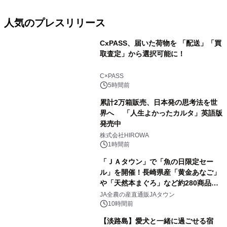
人気のプレスリリース
CxPASS、届いた荷物を 「配送」「買
取査定」から選択可能に！
1
C×PASS
5時間前
累計2万箱販売、日本発の思考法を世
界へ 「人生よかったカルタ」英語版
発売中
2
株式会社HIROWA
1時間前
「ＪＡタウン」で「魚の日限定セー
ル」を開催！長崎県産「黄金あなご」
や「天然本まぐろ」など約280商品を
3
販売！～毎月１０日の定例企画～
JA全農の産直通販JAタウン
10時間前
【淡路島】愛犬と一緒に過ごせる宿