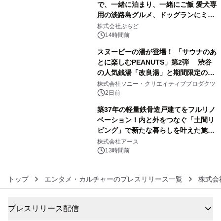
で、一緒に泊まり、一緒にご飯 愛犬専
用の淡路島グルメ、ドッグランにミニ
4
プール グランピングとトレーラーハウ
株式会社ぷらど
スの2施設で
14時間前
スヌーピーの湯が登場！ 「サウナのあ
とに楽しむPEANUTS」第2弾 渋谷
の人気銭湯「改良湯」と期間限定のコ
5
ラボレーション サウナイキタイコラ
株式会社ソニー・クリエイティブプロダクツ
ボグッズも発売決定！
2日前
築37年の軽量鉄骨造戸建てをフルリノ
ベーション！内と外をつなぐ「土間リ
ビング」で新たな暮らしを叶えた施工
6
事例を株式会社アースが公開
株式会社アース
13時間前
トップ
エンタメ・カルチャーのプレスリリース一覧
株式会
プレスリリース配信