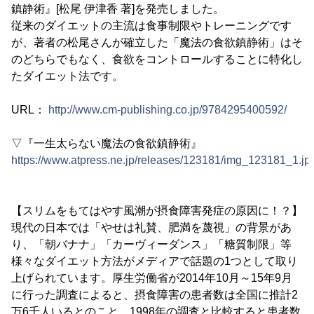
鎮静術』[松尾 伊津香 著]を発売しました。
従来のダイエットの主流は食事制限やトレーニングです
が、著者の松尾さんが確立した「魔法の食欲鎮静術」はそ
のどちらでもなく、食欲をコントロールすることに特化し
たダイエット法です。
URL：
http://www.cm-publishing.co.jp/9784295400592/
▽『一生太らない魔法の食欲鎮静術』
https://www.atpress.ne.jp/releases/123181/img_123181_1.jp
【スリムをもてはやす風潮が摂食障害発症の原因に！？】
現代の日本では「やせは礼賛、肥満を蔑視」の背景があ
り、「朝バナナ」「カーヴィーダンス」「糖質制限」等
様々なダイエット方法がメディアで話題の1つとして取り
上げられています。厚生労働省が2014年10月～15年9月
に行った調査によると、摂食障害の患者数は全国に推計2
万6千人いるとのこと。1998年の調査と比較すると患者数