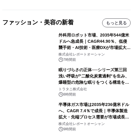
ファッション・美容の新着
もっと見る
外科用ロボット市場、2035年544億米
ドルへ急成長｜CAGR44.90％、低侵
襲手術・AI技術・医療DXが市場拡大を
牽引
株式会社レポートオーシャン
7時間前
眠りづらさの正体──シリーズ第三回
浅い呼吸が"二酸化炭素過剰"を生み、
爆睡型の危険な眠りをつくる構造を解
説
トラタニ株式会社
8時間前
半導体ガス市場は2035年236億米ドル
へ、CAGR 7.4％で成長｜半導体製造
拡大・先端プロセス需要が市場成長を
加速
株式会社レポートオーシャン
9時間前