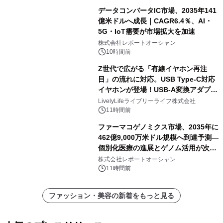
データコンバータIC市場、2035年141
億米ドルへ成長｜CAGR6.4％、AI・
5G・IoT需要が市場拡大を加速
株式会社レポートオーシャン
10時間前
Z世代で広がる「有線イヤホン再注
目」の流れに対応。USB Type-C対応
イヤホンが登場！USB-A変換アダプタ
ー付きでスマホからパソコンまで幅広
LivelyLifeライブリーライフ株式会社
く活用可能
11時間前
ファーマコゲノミクス市場、2035年に
462億9,000万米ドル規模へ到達予測―
個別化医療の進展とゲノム活用が次世
代ヘルスケア投資を加速
株式会社レポートオーシャン
11時間前
ファッション・美容の新着をもっと見る