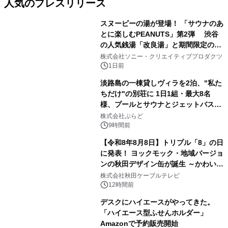
人気のプレスリリース
スヌーピーの湯が登場！ 「サウナのあ
とに楽しむPEANUTS」第2弾 渋谷
の人気銭湯「改良湯」と期間限定のコ
1
ラボレーション サウナイキタイコラ
株式会社ソニー・クリエイティブプロダクツ
ボグッズも発売決定！
1日前
淡路島の一棟貸しヴィラを2泊、"私た
ちだけ"の別荘に 1日1組・最大8名
様、プールとサウナとジェットバス付
2
きで Villa Mon Temps AWAJIの連泊
株式会社ぷらど
素泊りプラン
9時間前
【令和8年8月8日】トリプル「8」の日
に発表！ ヨックモック・地域バージョ
ンの秋田デザイン缶が誕生 ～かわいい
3
秋田犬の子犬と秋田の四季と名所を巡
株式会社秋田ケーブルテレビ
るパッケージ～ 9月1日(火)秋田県内で
12時間前
販売開始
デスクにハイエースがやってきた。
「ハイエース型ふせんホルダー」
Amazonで予約販売開始