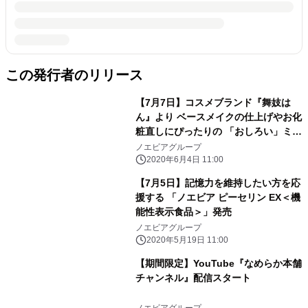
この発行者のリリース
【7月7日】コスメブランド『舞妓は
ん』より ベースメイクの仕上げやお化
粧直しにぴったりの 「おしろい」ミニ
サイズを限定発売
ノエビアグループ
2020年6月4日 11:00
【7月5日】記憶力を維持したい方を応
援する 「ノエビア ピーセリン EX＜機
能性表示食品＞」発売
ノエビアグループ
2020年5月19日 11:00
【期間限定】YouTube『なめらか本舗
チャンネル』配信スタート