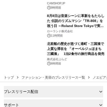
4
CAMSHOP.JP
9時間前
8月8日は音楽シーンに革新をもたらし
た 伝説のリズムマシン「TR-808」を
祝う日 ～Roland Store Tokyoで実機
5
を展示しての 記念キャンペーンを開
ローランド株式会社
催 英国ラジオ「NTS」の 特別プログ
11時間前
ラムや、「TR-808」を愛する伝説的
北前船の歴史が息づく港町・三国湊で
アーティストを フィーチャーしたアニ
上質な滞在を 「オーベルジュほまち
メーションを公開～
三國湊」 1泊2食付の旅行商品を発売
6
株式会社ぷらど
8時間前
トップ
ファッション・美容のプレスリリース一覧
ノエビア
プレスリリース配信
サポート