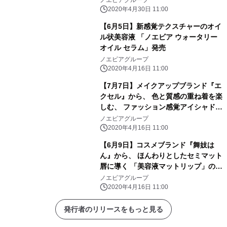
ノエビアグループ
2020年4月30日 11:00
【6月5日】新感覚テクスチャーのオイ
ル状美容液 「ノエビア ウォータリー
オイル セラム」発売
ノエビアグループ
2020年4月16日 11:00
【7月7日】メイクアップブランド『エ
クセル』から、 色と質感の重ね着を楽
しむ、 ファッション感覚アイシャドウ
「リアルクローズシャドウ」の限定色
ノエビアグループ
発売
2020年4月16日 11:00
【6月9日】コスメブランド『舞妓は
ん』から、 ほんわりとしたセミマット
唇に導く 「美容液マットリップ」の限
定色 発売
ノエビアグループ
2020年4月16日 11:00
発行者のリリースをもっと見る