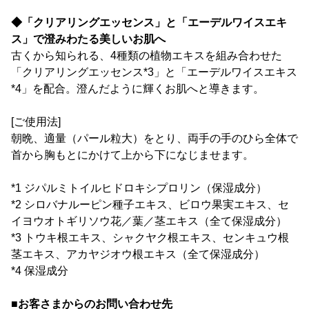
◆「クリアリングエッセンス」と「エーデルワイスエキ
ス」で澄みわたる美しいお肌へ
古くから知られる、4種類の植物エキスを組み合わせた
「クリアリングエッセンス*3」と「エーデルワイスエキス
*4」を配合。澄んだように輝くお肌へと導きます。
[ご使用法]
朝晩、適量（パール粒大）をとり、両手の手のひら全体で
首から胸もとにかけて上から下になじませます。
*1 ジパルミトイルヒドロキシプロリン（保湿成分）
*2 シロバナルーピン種子エキス、ビロウ果実エキス、セ
イヨウオトギリソウ花／葉／茎エキス（全て保湿成分）
*3 トウキ根エキス、シャクヤク根エキス、センキュウ根
茎エキス、アカヤジオウ根エキス（全て保湿成分）
*4 保湿成分
■お客さまからのお問い合わせ先