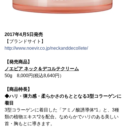
2017年4月5日発売
【ブランドサイト】
http://www.noevir.co.jp/neckanddecollete/
【発売商品】
ノエビア ネック＆デコルテクリーム
50g 8,000円(税込8,640円）
【商品特長】
◆ハリ・弾力感・柔らかさのもととなる3型コラーゲンに
着目
3型コラーゲンに着目した「アミノ酸誘導体*1」と、3種
類の植物エキス*2を配合。なめらかでハリのある美しい
首・胸もとに導きます。