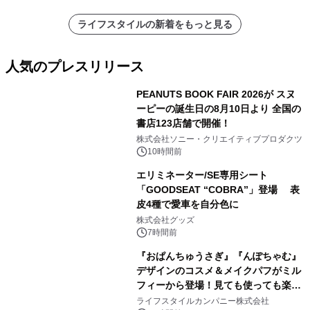
ライフスタイルの新着をもっと見る
人気のプレスリリース
PEANUTS BOOK FAIR 2026が スヌ
ーピーの誕生日の8月10日より 全国の
書店123店舗で開催！
1
株式会社ソニー・クリエイティブプロダクツ
10時間前
エリミネーター/SE専用シート
「GOODSEAT “COBRA”」登場 表
皮4種で愛車を自分色に
2
株式会社グッズ
7時間前
『おぱんちゅうさぎ』『んぽちゃむ』
デザインのコスメ＆メイクパフがミル
フィーから登場！見ても使っても楽し
3
い、ポップでキュートなコレクショ
ライフスタイルカンパニー株式会社