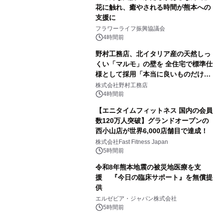
花に触れ、癒やされる時間が熊本への
支援に
フラワーライフ振興協議会
4時間前
野村工務店、北イタリア産の天然しっ
くい「マルモ」の壁を 全住宅で標準仕
様として採用「本当に良いものだけに
こだわる」
株式会社野村工務店
4時間前
【エニタイムフィットネス 国内の会員
数120万人突破】グランドオープンの
西小山店が世界6,000店舗目で達成！
株式会社Fast Fitness Japan
5時間前
令和8年熊本地震の被災地医療を支
援 『今日の臨床サポート』を無償提
供
エルゼビア・ジャパン株式会社
5時間前