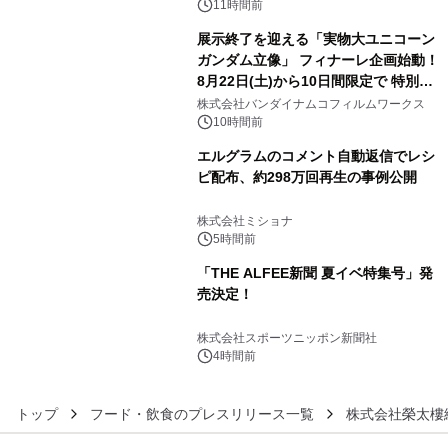
ン。
11時間前
展示終了を迎える「実物大ユニコーン
ガンダム立像」 フィナーレ企画始動！
8月22日(土)から10日間限定で 特別映
4
像『UNICORN GUNDAM Statue ―
株式会社バンダイナムコフィルムワークス
BEYOND POSSIBILITY ―』を上映！
10時間前
エルグラムのコメント自動返信でレシ
ピ配布、約298万回再生の事例公開
5
株式会社ミショナ
5時間前
「THE ALFEE新聞 夏イベ特集号」発
売決定！
6
株式会社スポーツニッポン新聞社
4時間前
トップ
フード・飲食のプレスリリース一覧
株式会社榮太樓