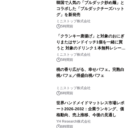
韓国で人気の「ブルダック炒め麺」と
コラボした「ブルダックチーズハット
グ」を新発売
ミニストップ株式会社
5時間前
「クランキー唐揚げ」と対象のおにぎ
りまたはサンドイッチ1個を一緒に買
うと 対象のドリンク１本無料レシート
クーポンもらえる！※1
ミニストップ株式会社
5時間前
桃の香り広がる、幸せパフェ。完熟白
桃パフェ／得盛白桃パフェ
ミニストップ株式会社
6時間前
世界ハンドメイドマットレス市場レポ
ート2026-2032：企業ランキング、価
格動向、売上推移、今後の見通し
YH Research株式会社
6時間前