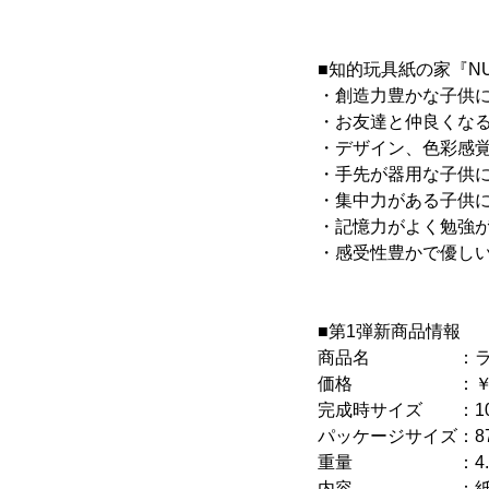
■知的玩具紙の家『NU
・創造力豊かな子供
・お友達と仲良くな
・デザイン、色彩感
・手先が器用な子供
・集中力がある子供
・記憶力がよく勉強
・感受性豊かで優し
■第1弾新商品情報
商品名 ：ラー
価格 ：￥17,8
完成時サイズ ：100cm
パッケージサイズ：87cm
重量 ：4.5
内容 ：紙のおも