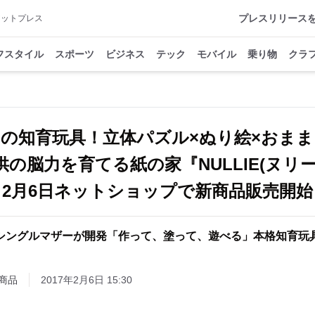
プレスリリース
アットプレス
フスタイル
スポーツ
ビジネス
テック
モバイル
乗り物
クラ
初の知育玩具！立体パズル×ぬり絵×おま
供の脳力を育てる紙の家『NULLIE(ヌリー
2月6日ネットショップで新商品販売開始
シングルマザーが開発「作って、塗って、遊べる」本格知育玩
商品
2017年2月6日 15:30