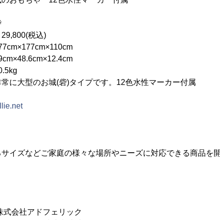
砦
00(税込)
m×177cm×110cm
×48.6cm×12.4cm
kg
のお城(砦)タイプです。12色水性マーカー付属
llie.net
るサイズなどご家庭の様々な場所やニーズに対応できる商品を
会社アドフェリック