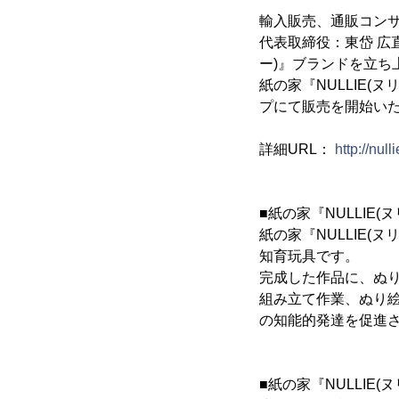
輸入販売、通販コン
代表取締役：東岱 広
ー)』ブランドを立ち
紙の家『NULLIE
プにて販売を開始い
詳細URL：
http://nulli
■紙の家『NULLIE
紙の家『NULLIE
知育玩具です。
完成した作品に、ぬ
組み立て作業、ぬり
の知能的発達を促進
■紙の家『NULLIE