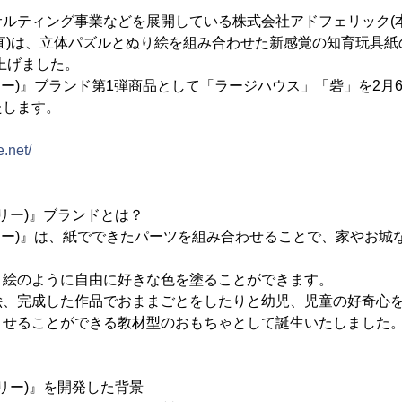
サルティング事業などを展開している株式会社アドフェリック(
直)は、立体パズルとぬり絵を組み合わせた新感覚の知育玩具紙の家
上げました。
(ヌリー)』ブランド第1弾商品として「ラージハウス」「砦」を2
たします。
e.net/
(ヌリー)』ブランドとは？
(ヌリー)』は、紙でできたパーツを組み合わせることで、家やお
り絵のように自由に好きな色を塗ることができます。
絵、完成した作品でおままごとをしたりと幼児、児童の好奇心
させることができる教材型のおもちゃとして誕生いたしました
(ヌリー)』を開発した背景