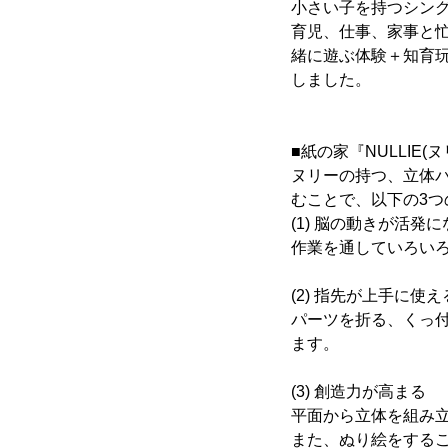
小さい子を持つシン
育児、仕事、家事と
緒に遊ぶ体験＋知育
しました。
■紙の家『NULLIE
ヌリーの持つ、立体
むことで、以下の3つ
(1) 脳の動きが活発に
作業を通していろい
(2) 指先が上手に使
パーツを折る、くっ
ます。
(3) 創造力が高まる
平面から立体を組み
また、ぬり絵をする