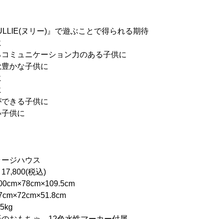
LLIE(ヌリー)』で遊ぶことで得られる期待
に
るコミュニケーション力のある子供に
覚豊かな子供に
に
に
ができる子供に
い子供に
ジハウス
00(税込)
×78cm×109.5cm
×72cm×51.8cm
kg
ちゃ 12色水性マーカー付属