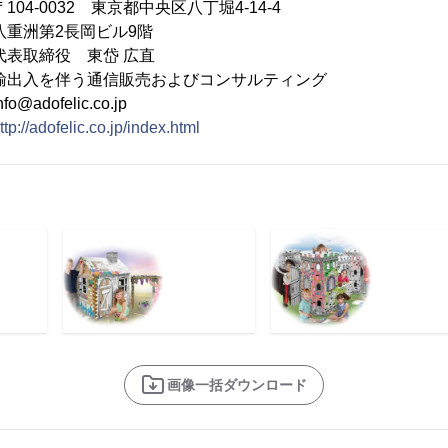
0032 東京都中央区八丁堀4-14-4
長岡ビル9階
取締役 東岱 広直
入を伴う通信販売およびコンサルティング
dofelic.co.jp
ttp://adofelic.co.jp/index.html
画像一括ダウンロード