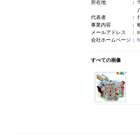
所在地 ： 〒104-
八重洲第2
代表者 ： 代表
事業内容 ： 輸出
メールアドレス ： info@a
会社ホームページ：
h
すべての画像