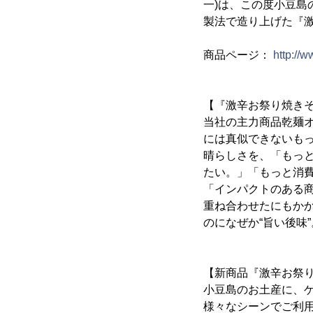
一)は、この度小豆
製法で造り上げた『
商品ページ：
http://
【『激辛お祭り焼き
当社の主力商品乾麺オ
には真似できないも
晴らしさを、「もっ
たい。」「もっと消
「インパクトのある
重ね合わせたにもかか
のになぜか“旨い後味
【新商品『激辛お祭
小豆島のお土産に、
様々なシーンでご利