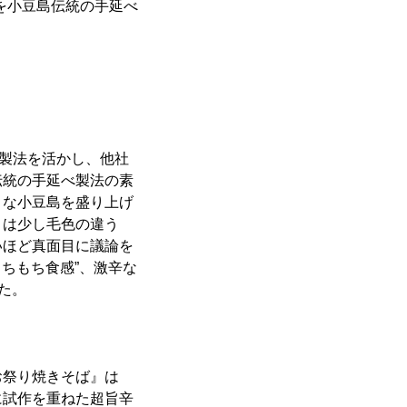
を小豆島伝統の手延べ
べ製法を活かし、他社
伝統の手延べ製法の素
きな小豆島を盛り上げ
とは少し毛色の違う
いほど真面目に議論を
ちもち食感”、激辛な
た。
お祭り焼きそば』は
に試作を重ねた超旨辛