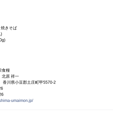
り焼きそば
)
g)
栄食糧
 北原 祥一
03 香川県小豆郡土庄町甲5570-2
26
26
oshima-umaimon.jp/