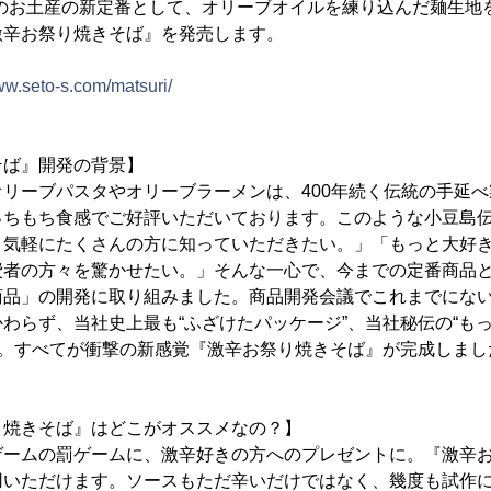
島のお土産の新定番として、オリーブオイルを練り込んだ麺生地
激辛お祭り焼きそば』を発売します。
www.seto-s.com/matsuri/
そば』開発の背景】
リーブパスタやオリーブラーメンは、400年続く伝統の手延
っちもち食感でご好評いただいております。このような小豆島
と気軽にたくさんの方に知っていただきたい。」「もっと大好
費者の方々を驚かせたい。」そんな一心で、今までの定番商品
商品」の開発に取り組みました。商品開発会議でこれまでにな
わらず、当社史上最も“ふざけたパッケージ”、当社秘伝の“もっ
”。すべてが衝撃の新感覚『激辛お祭り焼きそば』が完成しまし
り焼きそば』はどこがオススメなの？】
ゲームの罰ゲームに、激辛好きの方へのプレゼントに。『激辛
用いただけます。ソースもただ辛いだけではなく、幾度も試作