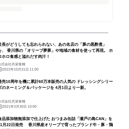
社長がどうしても忘れられない、あの名店の「豚の黒酢煮」
を、 香川県の「オリーブ夢豚」や地域の食材を使って再現。 ホ
ロホロ食感と溢れだす肉汁！
株式会社共栄食糧
2022年10月31日 11:00
発売10周年を機に累計60万本販売の人気の ドレッシングシリー
ズのネーミング＆パッケージを 4月1日より一新。
株式会社共栄食糧
2021年3月30日 10:00
食品添加物無添加で仕上げた おつまみ缶詰「瀬戸の島CAN」を
11月22日発売 香川県産オリーブで育ったブランド牛・豚・鶏