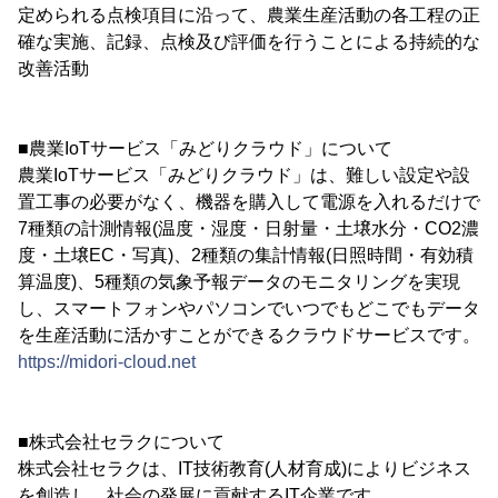
定められる点検項目に沿って、農業生産活動の各工程の正
確な実施、記録、点検及び評価を行うことによる持続的な
改善活動
■農業IoTサービス「みどりクラウド」について
農業IoTサービス「みどりクラウド」は、難しい設定や設
置工事の必要がなく、機器を購入して電源を入れるだけで
7種類の計測情報(温度・湿度・日射量・土壌水分・CO2濃
度・土壌EC・写真)、2種類の集計情報(日照時間・有効積
算温度)、5種類の気象予報データのモニタリングを実現
し、スマートフォンやパソコンでいつでもどこでもデータ
を生産活動に活かすことができるクラウドサービスです。
https://midori-cloud.net
■株式会社セラクについて
株式会社セラクは、IT技術教育(人材育成)によりビジネス
を創造し、社会の発展に貢献するIT企業です。