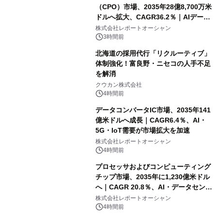
（CPO）市場、2035年28億8,700万米
ドルへ拡大、CAGR36.2％｜AIデータ
センター・高速光通信需要が成長を加
株式会社レポートオーシャン
速
3時間前
北海道の採用代行「リクルーティブ」
体制強化！富良野・ニセコの人手不足
を解消
クウカン株式会社
4時間前
データコンバータIC市場、2035年141
億米ドルへ成長｜CAGR6.4％、AI・
5G・IoT需要が市場拡大を加速
株式会社レポートオーシャン
4時間前
プロセッサおよびコンピューティング
チップ市場、2035年に1,230億米ドル
へ｜CAGR 20.8％、AI・データセンタ
ー需要が成長を牽引
株式会社レポートオーシャン
4時間前