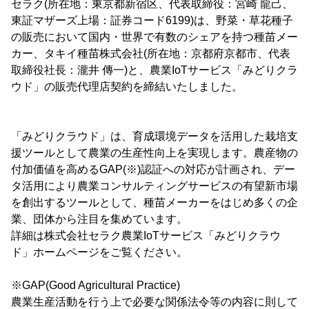
セラク(所在地：東京都新宿区、代表取締役：宮崎 龍己、
東証マザーズ上場：証券コード6199)は、野菜・草花種子
の販売において国内・世界で有数のシェアを持つ種苗メー
カー、タキイ種苗株式会社(所在地：京都府京都市、代表
取締役社長：瀧井 傳一)と、農業IoTサービス「みどりクラ
ウド」の販売代理店契約を締結いたしました。
「みどりクラウド」は、育成環境データを活用した栽培支
援ツールとして農業の生産性向上を実現します。農産物の
付加価値を高めるGAP(※)認証への対応が計画され、デー
タ活用により農業コンサルティングサービスの有望新市場
を創出するツールとして、種苗メーカーをはじめ多くの企
業、団体から注目を集めています。
詳細は株式会社セラク農業IoTサービス「みどりクラウ
ド」ホームページをご覧ください。
※GAP(Good Agricultural Practice)
農業生産活動を行う上で必要な関係法令等の内容に則して