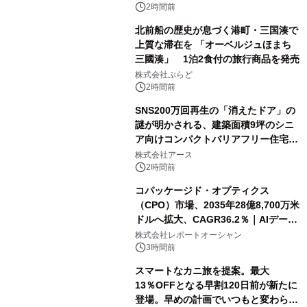
2時間前
北前船の歴史が息づく港町・三国湊で
上質な滞在を 「オーベルジュほまち
三國湊」 1泊2食付の旅行商品を発売
株式会社ぷらど
2時間前
SNS200万回再生の「消えたドア」の
謎が明かされる、建築面積9坪のシニ
ア向けコンパクトバリアフリー住宅が
誕生
株式会社アース
2時間前
コパッケージド・オプティクス
（CPO）市場、2035年28億8,700万米
ドルへ拡大、CAGR36.2％｜AIデータ
センター・高速光通信需要が成長を加
株式会社レポートオーシャン
速
3時間前
スマートなカニ旅を提案。最大
13％OFFとなる早割120日前が新たに
登場。早めの計画でいつもと変わらぬ