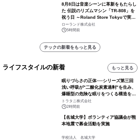
8月8日は音楽シーンに革新をもたらし
た 伝説のリズムマシン「TR-808」を
祝う日 ～Roland Store Tokyoで実機
を展示しての 記念キャンペーンを開
ローランド株式会社
催 英国ラジオ「NTS」の 特別プログ
5時間前
ラムや、「TR-808」を愛する伝説的
アーティストを フィーチャーしたアニ
テックの新着をもっと見る
メーションを公開～
ライフスタイルの新着
もっと見る
眠りづらさの正体──シリーズ第三回
浅い呼吸が"二酸化炭素過剰"を生み、
爆睡型の危険な眠りをつくる構造を解
説
トラタニ株式会社
2時間前
【名城大学】ボランティア協議会が熊
本地震で募金活動を実施
学校法人 名城大学