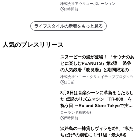
大人の冬旅を。ー夕日ヶ浦温泉「佳松
株式会社アウルコーポレーション
苑 別邸ふうか」ー
3時間前
ライフスタイルの新着をもっと見る
人気のプレスリリース
スヌーピーの湯が登場！ 「サウナのあ
とに楽しむPEANUTS」第2弾 渋谷
の人気銭湯「改良湯」と期間限定のコ
1
ラボレーション サウナイキタイコラ
株式会社ソニー・クリエイティブプロダクツ
ボグッズも発売決定！
1日前
8月8日は音楽シーンに革新をもたらし
た 伝説のリズムマシン「TR-808」を
祝う日 ～Roland Store Tokyoで実機
2
を展示しての 記念キャンペーンを開
ローランド株式会社
催 英国ラジオ「NTS」の 特別プログ
5時間前
ラムや、「TR-808」を愛する伝説的
淡路島の一棟貸しヴィラを2泊、"私た
アーティストを フィーチャーしたアニ
ちだけ"の別荘に 1日1組・最大8名