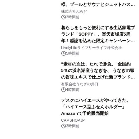
メーションを公開～
様、プールとサウナとジェットバス付
3
きで Villa Mon Temps AWAJIの連泊
株式会社ぷらど
素泊りプラン
3時間前
暮らしをもっと便利にする生活家電ブ
ランド「SOPPY」、楽天市場店5周
年！感謝を込めた限定キャンペーンを
4
8月10日より開催
LivelyLifeライブリーライフ株式会社
5時間前
“素材の次は、たれで勝負。”全国約
5％の浜名湖産うなぎを、 うなぎの頭
の旨味エキスで仕上げた新ブランド
5
「井口の誉」誕生
有限会社うなぎの井口
4時間前
デスクにハイエースがやってきた。
「ハイエース型ふせんホルダー」
Amazonで予約販売開始
6
CAMSHOP.JP
3時間前