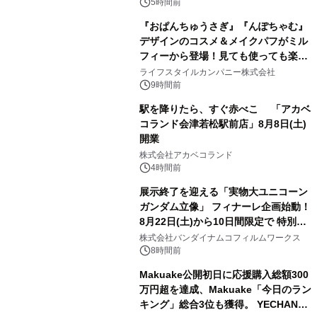
5時間前
『おぱんちゅうさぎ』『んぽちゃむ』
デザインのコスメ＆メイクパフがミル
フィーから登場！見ても使っても楽し
3
い、ポップでキュートなコレクショ
ライフスタイルカンパニー株式会社
ン。
9時間前
駅を降りたら、すぐ赤べこ 「アカベ
コランド会津若松駅前店」8月8日(土)
開業
4
株式会社アカベコランド
4時間前
展示終了を迎える「実物大ユニコーン
ガンダム立像」 フィナーレ企画始動！
8月22日(土)から10日間限定で 特別映
5
像『UNICORN GUNDAM Statue ―
株式会社バンダイナムコフィルムワークス
BEYOND POSSIBILITY ―』を上映！
8時間前
Makuake公開初日に応援購入総額300
万円超を達成、Makuake「今日のラン
キング」総合3位も獲得。 YECHAN音
6