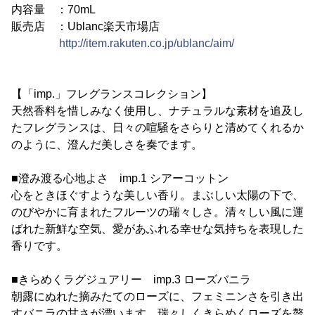
内容量 ：70mL
販売店 ：Ublanc楽天市場店
http://item.rakuten.co.jp/ublanc/aim/
【「imp.」フレグランスコレクション】
天然香料を惜しみなく使用し、ナチュラルな素材を追及し
たフレグランスは、日々の喧騒をさらりと清めてくれるか
のように、澄んだ美しさを奏でます。
■澄み渡る心地よさ imp.1 シアーコットン
心をときほぐすような美しい香り。まぶしい太陽の下で、
のびやかに育まれたフルーツの瑞々しさ。清々しい風に運
ばれた新鮮な空気、愛があふれる幸せな気持ちを表現した
香りです。
■きらめくラグジュアリー imp.3 ローズバニラ
朝露にぬれた摘みたてのローズに、フェミニンさを引き出
すバニラの甘さが漂います。瑞々しくきらめくローズを贅