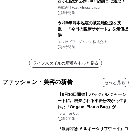
西小山店が世界6,000店舗目で達成！
株式会社Fast Fitness Japan
3時間前
令和8年熊本地震の被災地医療を支
援 『今日の臨床サポート』を無償提
供
エルゼビア・ジャパン株式会社
3時間前
ライフスタイルの新着をもっと見る
ファッション・美容の新着
もっと見る
【8月10日開始】バッグがレジャーシ
ートに。廃棄される小麦粉袋から生ま
れた「Origami Picnic Bag」が
Makuakeに登場
FortyFive Co.
5時間前
『銀河特急 ミルキー☆サブウェイ』コ