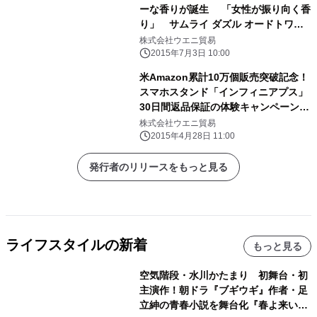
ーな香りが誕生 「女性が振り向く香
り」 サムライ ダズル オードトワレ7
月10日販売開始
株式会社ウエニ貿易
2015年7月3日 10:00
米Amazon累計10万個販売突破記念！
スマホスタンド「インフィニアプス」
30日間返品保証の体験キャンペーン延
長 ～GWの車内をスマートに！
株式会社ウエニ貿易
iPhone 6・タブレット等で車内を快適
2015年4月28日 11:00
に～
発行者のリリースをもっと見る
ライフスタイルの新着
もっと見る
空気階段・水川かたまり 初舞台・初
主演作！朝ドラ『ブギウギ』作者・足
立紳の青春小説を舞台化『春よ来い、