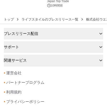
浴シンギングボウル第2弾の大型サイ
Japan Top Trade
ズ（XL・2XL・3XL）を先行販売中
10時間前
トップ
ライフスタイルのプレスリリース一覧
株式会社ウエ
プレスリリース配信
サポート
関連サービス
•
運営会社
•
パートナープログラム
•
利用規約
•
プライバシーポリシー