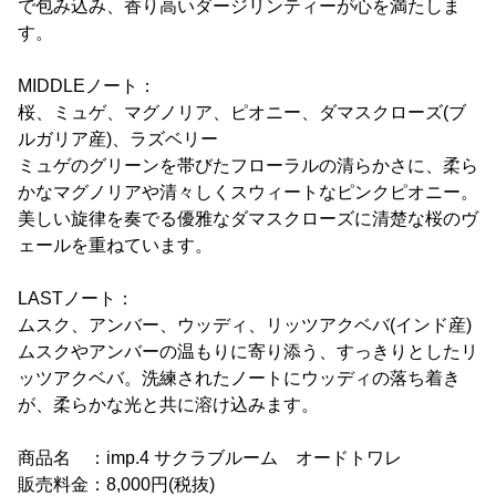
で包み込み、香り高いダージリンティーが心を満たしま
す。
MIDDLEノート：
桜、ミュゲ、マグノリア、ピオニー、ダマスクローズ(ブ
ルガリア産)、ラズベリー
ミュゲのグリーンを帯びたフローラルの清らかさに、柔ら
かなマグノリアや清々しくスウィートなピンクピオニー。
美しい旋律を奏でる優雅なダマスクローズに清楚な桜のヴ
ェールを重ねています。
LASTノート：
ムスク、アンバー、ウッディ、リッツアクベバ(インド産)
ムスクやアンバーの温もりに寄り添う、すっきりとしたリ
ッツアクベバ。洗練されたノートにウッディの落ち着き
が、柔らかな光と共に溶け込みます。
商品名 ：imp.4 サクラブルーム オードトワレ
販売料金：8,000円(税抜)