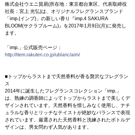
株式会社ウエニ貿易(所在地：東京都台東区、代表取締役
社長：宮上 光弘)は、オリジナルフレグランスブランド
「imp.(インプ)」の新しい香り『imp.4 SAKURA
BLOOM(サクラブルーム)』を2017年1月9日(月)に発売し
ます。
「imp.」公式販売ページ：
http://item.rakuten.co.jp/ublanc/aim/
■トップからラストまで天然香料が香る贅沢なフレグラン
ス
2014年に誕生したフレグランスコレクション「imp.」
は、熟練の調香師によってトップからラストまで美しくデ
ザインされています。天然香料を惜しみなく使用し、ナチ
ュラルな香りとリッチなテイストが絶妙なバランスで表現
されています。厳選された天然香料と洗練されたボトルデ
ザインは、男女問わず人気があります。