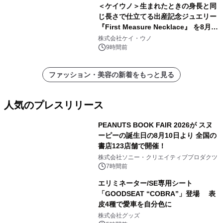
＜ケイウノ＞生まれたときの身長と同
じ長さで仕立てる出産記念ジュエリー
『First Measure Necklace』 を8月14
日(金)に発売
株式会社ケイ・ウノ
9時間前
ファッション・美容の新着をもっと見る
人気のプレスリリース
PEANUTS BOOK FAIR 2026が スヌ
ーピーの誕生日の8月10日より 全国の
書店123店舗で開催！
1
株式会社ソニー・クリエイティブプロダクツ
7時間前
エリミネーター/SE専用シート
「GOODSEAT “COBRA”」登場 表
皮4種で愛車を自分色に
2
株式会社グッズ