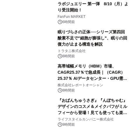
ラボジュエリー 第一弾 8/10（月）よ
り受注開始！
FanFun MARKET
6時間前
眠りづらさの正体──シリーズ第四回
酸素不足で"細胞が膨張し"、眠りの回
復力が止まる構造を解説
トラタニ株式会社
8時間前
高帯域幅メモリ（HBM）市場、
CAGR25.37％で急成長｜（CAGR）
25.37％ AIデータセンター・GPU需要
拡大が2035年の市場成長を牽引
株式会社レポートオーシャン
8時間前
『おぱんちゅうさぎ』『んぽちゃむ』
デザインのコスメ＆メイクパフがミル
フィーから登場！見ても使っても楽し
い、ポップでキュートなコレクショ
ライフスタイルカンパニー株式会社
ン。
9時間前