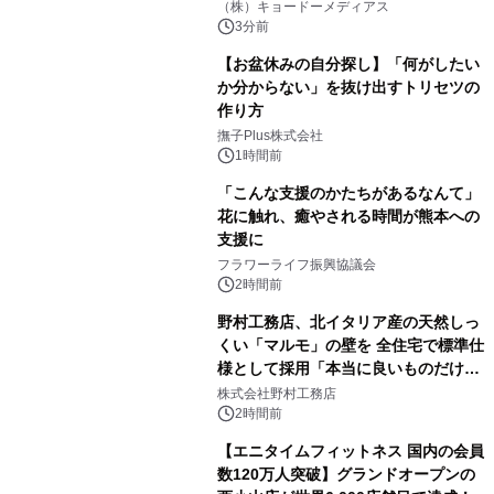
マジで来い』キービジュアル解禁！
（株）キョードーメディアス
3分前
【お盆休みの自分探し】「何がしたい
か分からない」を抜け出すトリセツの
作り方
撫子Plus株式会社
1時間前
「こんな支援のかたちがあるなんて」
花に触れ、癒やされる時間が熊本への
支援に
フラワーライフ振興協議会
2時間前
野村工務店、北イタリア産の天然しっ
くい「マルモ」の壁を 全住宅で標準仕
様として採用「本当に良いものだけに
こだわる」
株式会社野村工務店
2時間前
【エニタイムフィットネス 国内の会員
数120万人突破】グランドオープンの