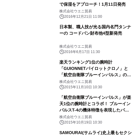
で保湿をアプローチ！1月11日発売
株式会社ウエニ貿易
2016年12月21日 11:00
日本製、職人技が光る国内名門タンナ
ーの コードバン財布他4型新発売
株式会社ウエニ貿易
2016年6月17日 11:30
楽天ランキング1位の腕時計
「GUIONNETパイロットクロノ」と
「航空自衛隊ブルーインパルス」のコ
ラボウォッチが11月7日発売！
株式会社ウエニ貿易
2015年11月10日 10:30
「航空自衛隊ブルーインパルス」が楽
天1位の腕時計とコラボ！ ブルーイン
パルスT-4の機体特徴を表現したパイ
ロットウォッチ販売決定
株式会社ウエニ貿易
2015年10月19日 10:30
SAMOURAI(サムライ)史上最もセクシ