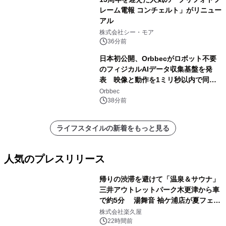
レーム電報 コンチェルト」がリニュー
アル
株式会社シー・モア
36分前
日本初公開、Orbbecがロボット不要
のフィジカルAIデータ収集基盤を発
表 映像と動作を1ミリ秒以内で同
期、約200グラムの試作機をROSCon
Orbbec
JP 2026で実演
38分前
ライフスタイルの新着をもっと見る
人気のプレスリリース
帰りの渋滞を避けて「温泉＆サウナ」
三井アウトレットパーク木更津から車
で約5分 湯舞音 袖ケ浦店が夏フェア
1
メニューを提供
株式会社楽久屋
22時間前