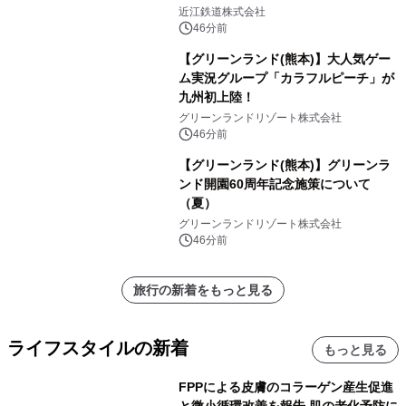
「長濱浪漫ビール」が参加！キリン一
近江鉄道株式会社
番搾り飲み放題が復活！
46分前
【グリーンランド(熊本)】大人気ゲー
ム実況グループ「カラフルピーチ」が
九州初上陸！
グリーンランドリゾート株式会社
46分前
【グリーンランド(熊本)】グリーンラ
ンド開園60周年記念施策について
（夏）
グリーンランドリゾート株式会社
46分前
旅行の新着をもっと見る
ライフスタイルの新着
もっと見る
FPPによる皮膚のコラーゲン産生促進
と微小循環改善を報告 肌の老化予防に