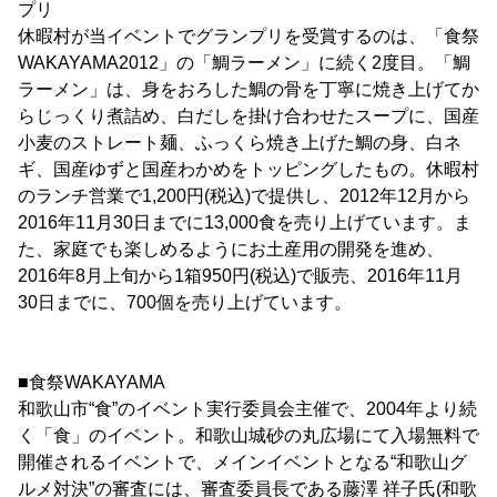
プリ
休暇村が当イベントでグランプリを受賞するのは、「食祭
WAKAYAMA2012」の「鯛ラーメン」に続く2度目。「鯛
ラーメン」は、身をおろした鯛の骨を丁寧に焼き上げてか
らじっくり煮詰め、白だしを掛け合わせたスープに、国産
小麦のストレート麺、ふっくら焼き上げた鯛の身、白ネ
ギ、国産ゆずと国産わかめをトッピングしたもの。休暇村
のランチ営業で1,200円(税込)で提供し、2012年12月から
2016年11月30日までに13,000食を売り上げています。ま
た、家庭でも楽しめるようにお土産用の開発を進め、
2016年8月上旬から1箱950円(税込)で販売、2016年11月
30日までに、700個を売り上げています。
■食祭WAKAYAMA
和歌山市“食”のイベント実行委員会主催で、2004年より続
く「食」のイベント。和歌山城砂の丸広場にて入場無料で
開催されるイベントで、メインイベントとなる“和歌山グ
ルメ対決”の審査には、審査委員長である藤澤 祥子氏(和歌