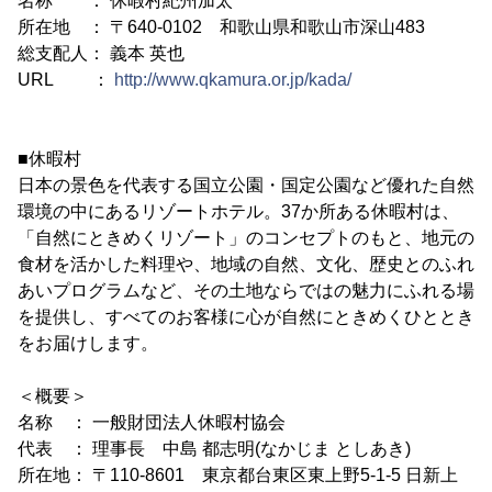
名称 ： 休暇村紀州加太
所在地 ： 〒640-0102 和歌山県和歌山市深山483
総支配人： 義本 英也
URL ：
http://www.qkamura.or.jp/kada/
■休暇村
日本の景色を代表する国立公園・国定公園など優れた自然
環境の中にあるリゾートホテル。37か所ある休暇村は、
「自然にときめくリゾート」のコンセプトのもと、地元の
食材を活かした料理や、地域の自然、文化、歴史とのふれ
あいプログラムなど、その土地ならではの魅力にふれる場
を提供し、すべてのお客様に心が自然にときめくひととき
をお届けします。
＜概要＞
名称 ： 一般財団法人休暇村協会
代表 ： 理事長 中島 都志明(なかじま としあき)
所在地： 〒110-8601 東京都台東区東上野5-1-5 日新上