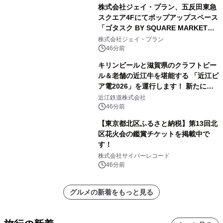
株式会社ジェイ・プラン、五反田東急
スクエア4Fにてポップアップスペース
「ゴタスク BY SQUARE MARKET」
の運営を開始
株式会社ジェイ・プラン
46分前
キリンビールと滋賀県のクラフトビー
ル＆老舗の近江牛を堪能する 「近江ビ
ア電2026」を運行します！ 新たに
「長濱浪漫ビール」が参加！キリン一
近江鉄道株式会社
番搾り飲み放題が復活！
46分前
【東京都北区ふるさと納税】第13回北
区花火会の鑑賞チケットを掲載中で
す！
株式会社サイバーレコード
46分前
グルメの新着をもっと見る