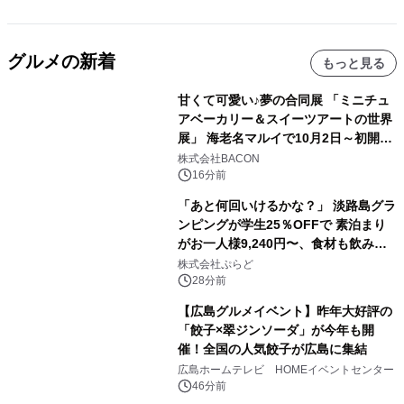
グルメの新着
もっと見る
甘くて可愛い♪夢の合同展 「ミニチュ
アベーカリー＆スイーツアートの世界
展」 海老名マルイで10月2日～初開
催！
株式会社BACON
16分前
「あと何回いけるかな？」 淡路島グラ
ンピングが学生25％OFFで 素泊まり
がお一人様9,240円〜、食材も飲み物
も持ち込み自由 「グランピングリゾー
株式会社ぷらど
ト Awaji」9月30日までの平日限定
28分前
【広島グルメイベント】昨年大好評の
「餃子×翠ジンソーダ」が今年も開
催！全国の人気餃子が広島に集結
広島ホームテレビ HOMEイベントセンター
46分前