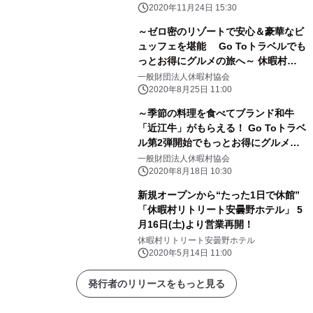
提供 Go To トラベルでもっとお得
2020年11月24日 15:30
にグルメの旅へ～
～ゼロ密のリゾートで安心＆豪華なビ
ュッフェを堪能 Go Toトラベルでも
っとお得にグルメの旅へ～ 休暇村
で“プレミアムビュッフェフェア”が9
一般財団法人休暇村協会
月からスタート
2020年8月25日 11:00
～季節の料理を食べてブランド和牛
「近江牛」がもらえる！ Go Toトラベ
ル第2弾開始でもっとお得にグルメの
旅へ～ ビンゴスタンプラリー“休暇村
一般財団法人休暇村協会
の「美味しい和色めぐり」”が 9月1日
2020年8月18日 10:30
からスタート
新規オープンから“たった1日で休館”
「休暇村リトリート安曇野ホテル」 5
月16日(土)より営業再開！
休暇村リトリート安曇野ホテル
2020年5月14日 11:00
発行者のリリースをもっと見る