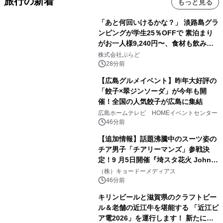
旅行の新着
もっと見る
「あと何回いけるかな？」 淡路島グラ
ンピングが学生25％OFFで 素泊まり
がお一人様9,240円〜、食材も飲み物
も持ち込み自由 「グランピングリゾー
株式会社ぷらど
ト Awaji」9月30日までの平日限定
28分前
【広島グルメイベント】昨年大好評の
「餃子×翠ジンソーダ」が今年も開
催！全国の人気餃子が広島に集結
広島ホームテレビ HOMEイベントセンター
46分前
【追加情報】話題沸騰中のスーツ姿の
チア男子「チアリーマンズ」参戦決
定！9 月5日開催『埼スタ花火 John
Williams Fireworks 2026』を大迫力
（株）キョードーメディアス
のパフォーマンスで熱く盛り上げる！
46分前
キリンビールと滋賀県のクラフトビー
ル＆老舗の近江牛を堪能する 「近江ビ
ア電2026」を運行します！ 新たに