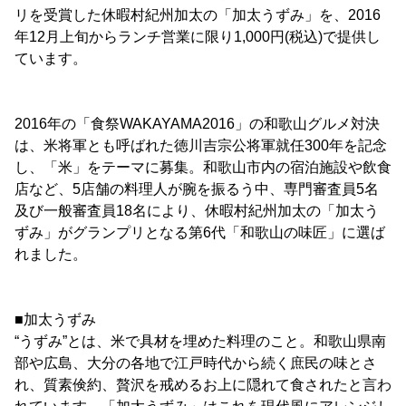
リを受賞した休暇村紀州加太の「加太うずみ」を、2016
年12月上旬からランチ営業に限り1,000円(税込)で提供し
ています。
2016年の「食祭WAKAYAMA2016」の和歌山グルメ対決
は、米将軍とも呼ばれた徳川吉宗公将軍就任300年を記念
し、「米」をテーマに募集。和歌山市内の宿泊施設や飲食
店など、5店舗の料理人が腕を振るう中、専門審査員5名
及び一般審査員18名により、休暇村紀州加太の「加太う
ずみ」がグランプリとなる第6代「和歌山の味匠」に選ば
れました。
■加太うずみ
“うずみ”とは、米で具材を埋めた料理のこと。和歌山県南
部や広島、大分の各地で江戸時代から続く庶民の味とさ
れ、質素倹約、贅沢を戒めるお上に隠れて食されたと言わ