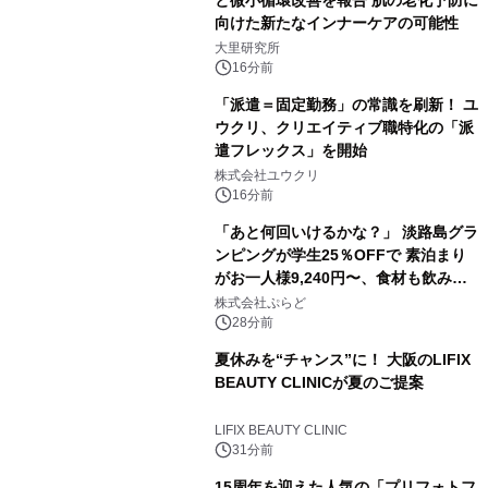
向けた新たなインナーケアの可能性
大里研究所
16分前
「派遣＝固定勤務」の常識を刷新！ ユ
ウクリ、クリエイティブ職特化の「派
遣フレックス」を開始
株式会社ユウクリ
16分前
「あと何回いけるかな？」 淡路島グラ
ンピングが学生25％OFFで 素泊まり
がお一人様9,240円〜、食材も飲み物
も持ち込み自由 「グランピングリゾー
株式会社ぷらど
ト Awaji」9月30日までの平日限定
28分前
夏休みを“チャンス”に！ 大阪のLIFIX
BEAUTY CLINICが夏のご提案
LIFIX BEAUTY CLINIC
31分前
15周年を迎えた人気の「プリフォトフ