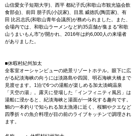
山信愛女子短期大学)、西平 都紀子氏(和歌山市観光協会飲
食部会)、前田 朋子氏(小説家)、目黒 威徳氏(陶芸家)、有
田 比呂志氏(和歌山青年会議所)が務められました。また、
会場内では、和歌山ラーメンなど約35店舗が集まる“和歌
山うまいもん市”が開かれ、2016年は約6,000人の来場者
がありました。
■休暇村紀州加太
全客室オーシャンビューの絶景リゾートホテル。眼下に広
がる紀淡海峡の向うには淡路島や四国、明石海峡大橋まで
見渡せます。1泊で6つの湯船が楽しめる加太淡嶋温泉
「天空の湯」。露天に登場した「インフィニティ風呂」は
湯船に浸かると、紀淡海峡と湯面が一体化する趣向です。
鯛の一本釣りで知られる加太漁港に近く、桜鯛やクエなど
四季折々の魚介料理が目の前のライブキッチンで調理され
ます。