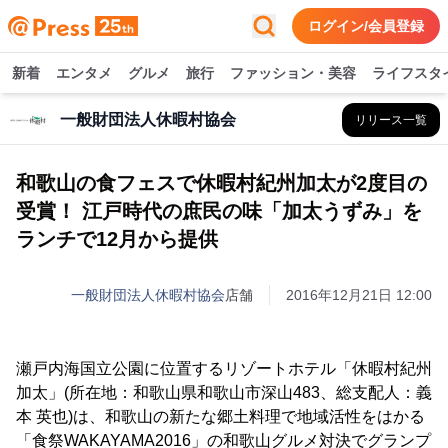
ログイン/会員登録
新着
エンタメ
グルメ
旅行
ファッション・美容
ライフスタ
一般財団法人休暇村協会
リリース一覧
和歌山の食フェスで休暇村紀州加太が2度目の
受賞！ 江戸時代の庶民の味「加太うずみ」を
ランチで12月から提供
一般財団法人休暇村協会
店舗
2016年12月21日 12:00
瀬戸内海国立公園に位置するリゾートホテル「休暇村紀州
加太」(所在地：和歌山県和歌山市深山483、総支配人：義
本 英也)は、和歌山の新たな郷土料理で地域活性をはかる
「食祭WAKAYAMA2016」の和歌山グルメ対決でグランプ