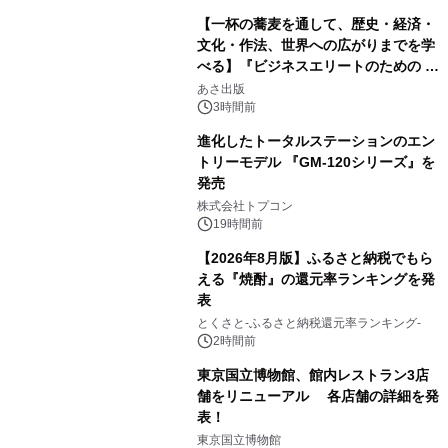
【一杯の蕎麦を通して、歴史・経済・
文化・作法、世界への広がりまでを学
べる】『ビジネスエリートのための 教
2
養としての蕎麦』2026年8月25日
あさ出版
（火）発売
3時間前
進化したトータルステーションのエン
トリーモデル 『GM-120シリーズ』を
発売
3
株式会社トプコン
19時間前
【2026年8月版】ふるさと納税でもら
える『焼酎』の還元率ランキングを発
表
4
とくさと-ふるさと納税還元率ランキング-
2時間前
東京国立博物館、館内レストラン3店
舗をリニューアル 各店舗の詳細を発
表！
5
東京国立博物館