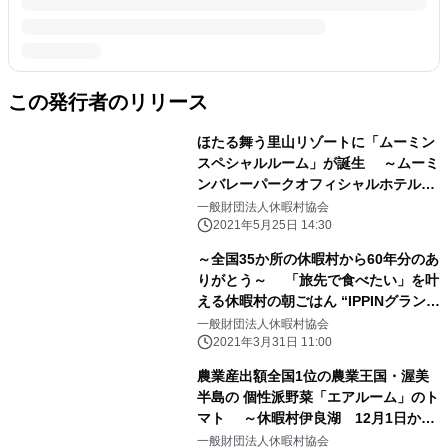
この発行者のリリース
ほたる舞う里山リゾートに「ムーミン
スペシャルルーム」が誕生 ～ムーミ
ンバレーパークオフィシャルホテル
休暇村奥武蔵～
一般財団法人休暇村協会
2021年5月25日 14:30
～全国35か所の休暇村から60年分のあ
りがとう～ 「旅先で食べたい」を叶
える休暇村の朝ごはん “IPPINグランプ
リ”4月スタート
一般財団法人休暇村協会
2021年3月31日 11:00
農業産出額全国1位の農業王国・渥美
半島の 個性派野菜「エアルーム」のト
マト ～休暇村伊良湖 12月1日から
期間限定で プレミアムビュッフェをご
一般財団法人休暇村協会