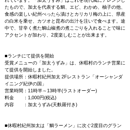
れています。「加太うずみ」はこれを現代風にアレンジし
たもので、加太を代表する鯛、エビ、わかめ、柚子の他、
食感の楽しい紀州べったら漬けとカリカリ梅の上に、県産
の白米を乗せ、カツオと昆布の出汁を注いで食べます。途
中で、甘辛く煮た鯛山椒煮の煮こごりを入れることで味に
アクセントが加わり、2度楽しむことが出来ます。
■ランチにて提供を開始
受賞メニューの「加太うずみ」は、休暇村のランチ営業に
て提供を開始しました。
提供場所：休暇村紀州加太 2Fレストラン「オーシャンダ
イニング紀伊の国」
営業時間：11時半～13時半(ラストオーダー)
料金 ：1,000円(税込)
内容 ：加太うずみ(天麩羅付き)
■休暇村紀州加太は「鯛ラーメン」に次ぐ2度目のグラン