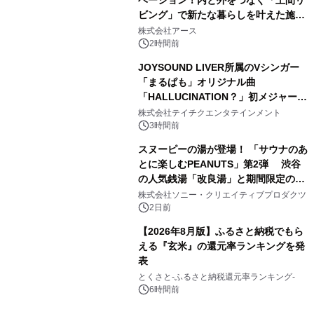
ベーション！内と外をつなぐ「土間リ
ビング」で新たな暮らしを叶えた施工
3
事例を株式会社アースが公開
株式会社アース
2時間前
JOYSOUND LIVER所属のVシンガー
「まるぱも」オリジナル曲
「HALLUCINATION？」初メジャー配
4
信リリース決定！
株式会社テイチクエンタテインメント
3時間前
スヌーピーの湯が登場！ 「サウナのあ
とに楽しむPEANUTS」第2弾 渋谷
の人気銭湯「改良湯」と期間限定のコ
5
ラボレーション サウナイキタイコラ
株式会社ソニー・クリエイティブプロダクツ
ボグッズも発売決定！
2日前
【2026年8月版】ふるさと納税でもら
える『玄米』の還元率ランキングを発
表
6
とくさと-ふるさと納税還元率ランキング-
6時間前