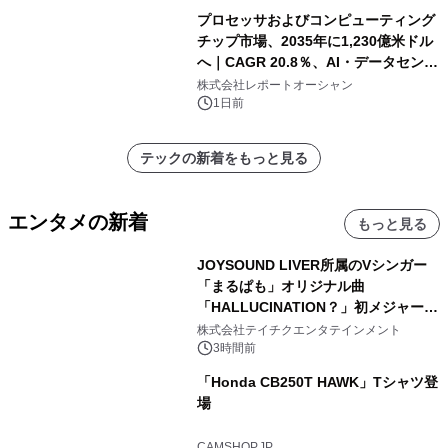
プロセッサおよびコンピューティング
チップ市場、2035年に1,230億米ドル
へ｜CAGR 20.8％、AI・データセンタ
ー需要が成長を牽引
株式会社レポートオーシャン
1日前
テックの新着をもっと見る
エンタメの新着
もっと見る
JOYSOUND LIVER所属のVシンガー
「まるぱも」オリジナル曲
「HALLUCINATION？」初メジャー配
信リリース決定！
株式会社テイチクエンタテインメント
3時間前
「Honda CB250T HAWK」Tシャツ登
場
CAMSHOP.JP