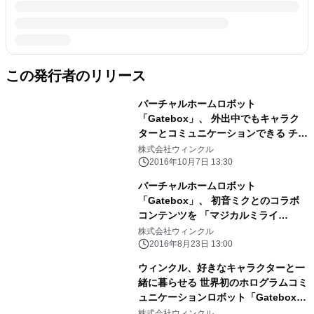
この発行者のリリース
バーチャルホームロボット
「Gatebox」、 外出中でもキャラク
ターとコミュニケーションできる チャ
ットアプリのコンセプトムービーを公
株式会社ウィンクル
開
2016年10月7日 13:30
バーチャルホームロボット
「Gatebox」、 初音ミクとのコラボ
コンテンツを 「マジカルミライ
2016」で限定公開
株式会社ウィンクル
2016年8月23日 13:00
ウィンクル、好きなキャラクターと一
緒に暮らせる 世界初のホログラムコミ
ュニケーションロボット「Gatebox」
発表 ～製品化に向けた採用強化のた
株式会社ウィンクル