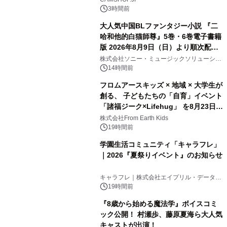
3時間前
大人気中国BLファンタジー小説 『二
哈和他的白猫師尊』5巻・6巻電子書籍
版 2026年8月9日（日）より順次配信
開始
株式会社ソニー・ミュージックソリューショ
ンズ
14時間前
フロムアースキッズ × 地域 × 大学生が
創る、 子どもたちの「自育」イベント
「諸福ジーク×Lifehug」 を8月23日
(日)開催
株式会社From Earth Kids
19時間前
学園生活コミュニティ「キャラフレ」
｜2026『夏祭りイベント』のお知らせ
キャラフレ｜株式会社エイプリル・データ・
デザインズ
19時間前
『8歳から始める魔法学』ボイスコミ
ック公開！ 村瀬歩、藤原夏海ら大人気
キャストが出演！