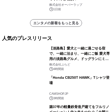
株式会社オーバーラップ
1日前
エンタメの新着をもっと見る
人気のプレスリリース
【淡路島】愛犬と一緒に過ごせる宿
で、一緒に泊まり、一緒にご飯 愛犬専
用の淡路島グルメ、ドッグランにミニ
1
プール グランピングとトレーラーハウ
株式会社ぷらど
スの2施設で
4時間前
「Honda CB250T HAWK」Tシャツ登
場
2
CAMSHOP.JP
3時間前
築37年の軽量鉄骨造戸建てをフルリノ