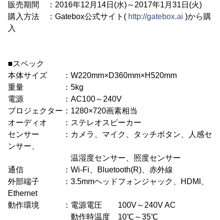
販売期間 ：2016年12月14日(水)～2017年1月31日(火)
購入方法 ：Gatebox公式サイト(
http://gatebox.ai
)から購
入
■スペック
本体サイズ ：W220mm×D360mm×H520mm
重量 ：5kg
電源 ：AC100～240V
プロジェクター：1280×720画素相当
オーディオ ：ステレオスピーカー
センサー ：カメラ、マイク、タッチボタン、人感セ
ンサー、
温湿度センサー、照度センサー
通信 ：Wi-Fi、Bluetooth(R)、赤外線
外部端子 ：3.5mmヘッドフォンジャック、HDMI、
Ethernet
動作環境 ：電源電圧 100V～240V AC
動作時温度 10℃～35℃