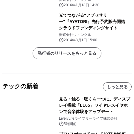
め、総額約9,000万円の資金調達を実
2016年1月18日 14:30
施～
光でつながる“アプセサリ
ー”『AYATORI』先行予約販売開始
クラウドファンディングサイト
INDIEGOGOにて掲載
株式会社ウィンクル
2014年8月1日 15:00
発行者のリリースをもっと見る
テックの新着
もっと見る
見る・触る・聴くを一つに。ディスプ
レイ搭載「LL05」ワイヤレスイヤホ
ンで音楽体験をアップデート
LivelyLifeライブリーライフ株式会社
5時間前