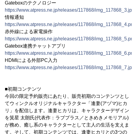
Gateboxのテクノロジー
https://www.atpress.ne.jp/releases/117868/img_117868_3.jp
情報通知
https://www.atpress.ne.jp/releases/117868/img_117868_4.pn
赤外線による家電操作
https://www.atpress.ne.jp/releases/117868/img_117868_5.pn
Gatebox連携チャットアプリ
https://www.atpress.ne.jp/releases/117868/img_117868_6.pn
HDMIによる外部PC入力
https://www.atpress.ne.jp/releases/117868/img_117868_7.jp
■初期コンテンツ
今回の限定予約販売にあたり、販売初期のコンテンツとし
てウィンクルオリジナルキャラクター「逢妻(アヅマ)ヒカ
リ」を配信します。逢妻ヒカリは、キャラクターデザイン
を箕星 太朗氏(代表作：ラブプラス／ときめきメモリアル)
が務め、癒し系のキャラクターとして主人の生活を支えま
す。そして、初期コンテンツでは、逢妻ヒカリとの3つの